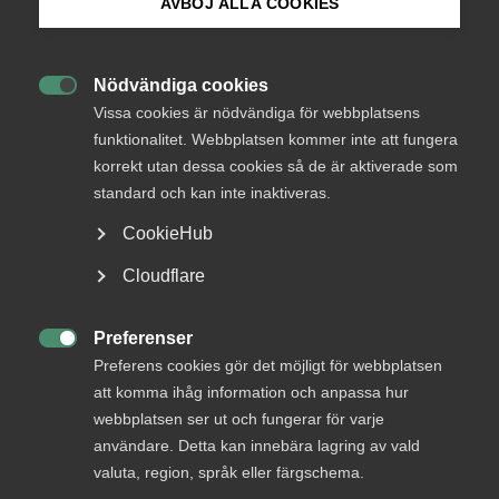
AVBÖJ ALLA COOKIES
Bli medlem
Tjänste­företagen träffar tre
nya kollektivavtal med
Nödvändiga cookies

Logga in på Arbetsgivarguiden
Transport
Vissa cookies är nödvändiga för webbplatsens
funktionalitet. Webbplatsen kommer inte att fungera
korrekt utan dessa cookies så de är aktiverade som
Sök på almega.se
Almega Tjänsteföretagen har tecknat nya
standard och kan inte inaktiveras.
kollektivavtal med Transportarbetareförbundet
CookieHub
inom områdena direktreklam, bilvård och terminal.
De nya avtalen motsvarar löneökningar och ökade
Press
Cloudflare
pensionsavsättningar på totalt 5,4 procent.
In English
Cookie-inställningar
Preferenser
Arbetsgivarfrågor

Preferens cookies gör det möjligt för webbplatsen
21 december 2020
Pressmeddelanden
att komma ihåg information och anpassa hur
webbplatsen ser ut och fungerar för varje
användare. Detta kan innebära lagring av vald
valuta, region, språk eller färgschema.
– Generellt har förhandlingarna varit lösningsorienterade