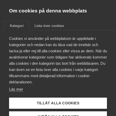
Almega
Förbund
Om cookies på denna webbplats
Almega Tjänste­förbunden
/
Aktuellt
/
Pressmeddelanden
/
Om Almega
Kategori
Lista över cookies
Almega Tjänste­företagen
Aktuellt
Cookies vi använder på webbplatsen är uppdelade i
Almega Utbildning
kategorier och nedan kan du läsa vad de innebär och
Innovations­företagen
tacka ja eller nej till alla cookies eller vissa av dem. När du
Medlemskapet
avaktiverar kategorier som tidigare har aktiverats kommer
Kompetens­företagen
alla cookies i den kategorin tas bort från webbläsaren. Du
Mina sidor
kan även se en lista över alla cookies i varje kategori
Medie­företagen
tillsammans med detaljerad information i cookie-
Kontakt
Säkerhets­företagen
deklarationen.
Läs mer
Tåg­företagen
Kurser & utbildningar
Vård­företagarna
TILLÅT ALLA COOKIES
Påverkansarbete
Nils Bergh, ansvarig avtalsförhandlare för Almega Tjänsteföretagen