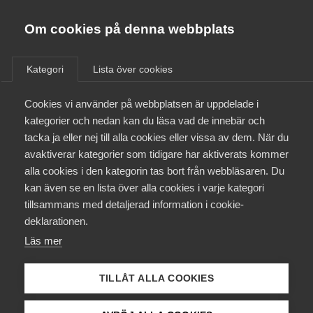
Almega
Förbund
Om cookies på denna webbplats
Almega Tjänste­förbunden
/
Aktuellt
/
Pressmeddelanden
/
Om Almega
Kategori
Lista över cookies
Almega Tjänste­företagen
Aktuellt
Cookies vi använder på webbplatsen är uppdelade i
Almega Utbildning
kategorier och nedan kan du läsa vad de innebär och
Innovations­företagen
tacka ja eller nej till alla cookies eller vissa av dem. När du
Medlemskapet
avaktiverar kategorier som tidigare har aktiverats kommer
Kompetens­företagen
alla cookies i den kategorin tas bort från webbläsaren. Du
Mina sidor
kan även se en lista över alla cookies i varje kategori
Medie­företagen
tillsammans med detaljerad information i cookie-
Kontakt
Säkerhets­företagen
deklarationen.
Läs mer
Tåg­företagen
Kurser & utbildningar
Vård­företagarna
TILLÅT ALLA COOKIES
Påverkansarbete