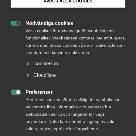
AVBÖJ ALLA COOKIES
Bli medlem
Nödvändiga cookies

Logga in på Arbetsgivarguiden
Vissa cookies är nödvändiga för webbplatsens
funktionalitet. Webbplatsen kommer inte att fungera
korrekt utan dessa cookies så de är aktiverade som
Sök på almega.se
standard och kan inte inaktiveras.
CookieHub
Press
Cloudflare
In English
Cookie-inställningar
Preferenser

Preferens cookies gör det möjligt för webbplatsen
att komma ihåg information och anpassa hur
Hans O Andersson Förhandlingschef på Medieföretagen
webbplatsen ser ut och fungerar för varje
användare. Detta kan innebära lagring av vald
Nytt kollektivavtal för
valuta, region, språk eller färgschema.