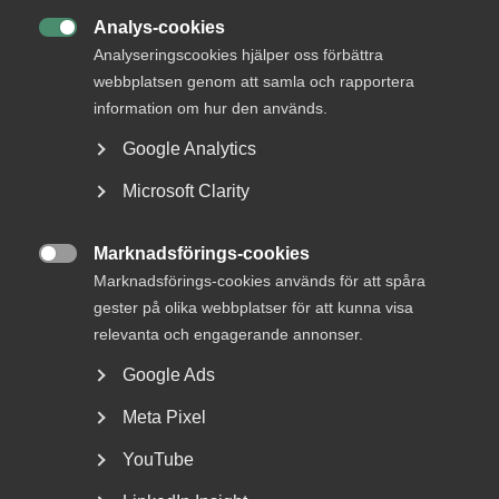
dagspress
Analys-cookies

Analyseringscookies hjälper oss förbättra
Medieföretagen inom Almega har idag tecknat nytt
webbplatsen genom att samla och rapportera
kollektivavtal för dagspress med
information om hur den används.
Journalistförbundet. Det nya avtalet sträcker sig
Google Analytics
över 29 månader med en total löneökningsnivå på
5,4 procent. Inom kostnadsramen ryms även
Microsoft Clarity
pensionsavsättningar.
Marknadsförings-cookies
Arbetsgivarfrågor

Marknadsförings-cookies används för att spåra
21 december 2020
Pressmeddelanden
gester på olika webbplatser för att kunna visa
relevanta och engagerande annonser.
Google Ads
– Vi har, tillsammans med vår fackliga motpart, haft
Meta Pixel
konstruktiva förhandlingar och tecknat avtal inom de
ramar arbetsmarknadens parter är överens om, säger Hans
YouTube
O Andersson Förhandlingschef på Medieföretagen.