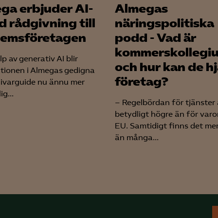
LinkedIn Insight
ga erbjuder AI-
Almegas
d rådgivning till
näringspolitiska
Leadfeeder
emsföretagen
podd - Vad är
Microsoft Ads
kommerskollegi
p av generativ AI blir
och hur kan de h
tionen i Almegas gedigna
företag?
ivarguide nu ännu mer
ig...
– Regelbördan för tjänster 
betydligt högre än för varo
EU. Samtidigt finns det me
än många...