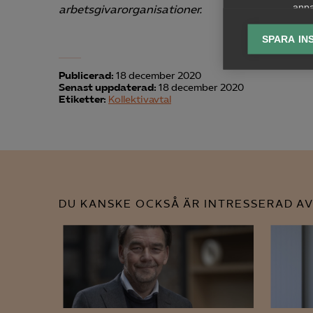
anpa
arbetsgivarorganisationer.
lagr
SPARA IN
Ana

Anal
Publicerad:
18 december 2020
Senast uppdaterad:
18 december 2020
info
Etiketter:
Kollektivavtal
Mar

Mark
DU KANSKE OCKSÅ ÄR INTRESSERAD AV
visa