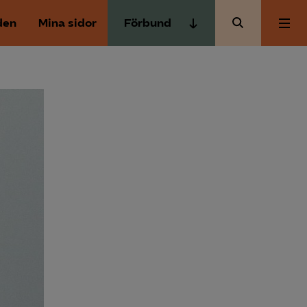
den
Mina sidor
Förbund
Almega Tjänste­förbunden
Om Almega
Almega Tjänste­företagen
Almega Utbildning
Aktuellt
Innovations­företagen
Kompetens­företagen
Medlemskapet
Medie­företagen
Säkerhets­företagen
Mina sidor
Tåg­företagen
Kontakt
Vård­företagarna