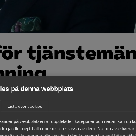
för tjänstemä
nning
es på denna webbplats
r idag tecknat nya kollektivavtal med
en. De nya avtalen sträcker sig över 29 må
Lista över cookies
,4 procent. Inom kostnadsramen ryms även
vänder på webbplatsen är uppdelade i kategorier och nedan kan du l
ka ja eller nej till alla cookies eller vissa av dem. När du avaktiverar
ar aktiverats kommer alla cookies i den kategorin tas bort från webb