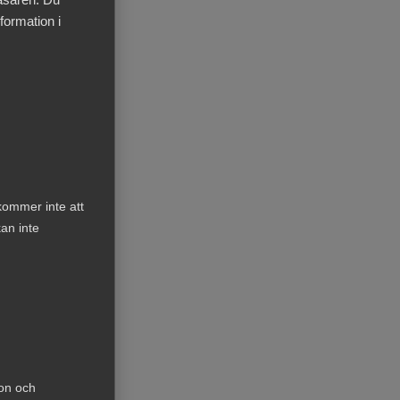
formation i
kommer inte att
are
an inte
knad:
ch
ion och