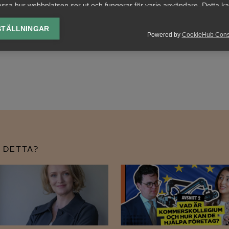
ssa hur webbplatsen ser ut och fungerar för varje användare. Detta k
ing av vald valuta, region, språk eller färgschema.
STÄLLNINGAR
Powered by
CookieHub Con
lys-cookies
yseringscookies hjälper oss förbättra webbplatsen genom att samla oc
rmation om hur den används.
Google Analytics
Microsoft Clarity
knadsförings-cookies
nadsförings-cookies används för att spåra gester på olika webbplatser 
 DETTA?
 relevanta och engagerande annonser.
Google Ads
Meta Pixel
YouTube