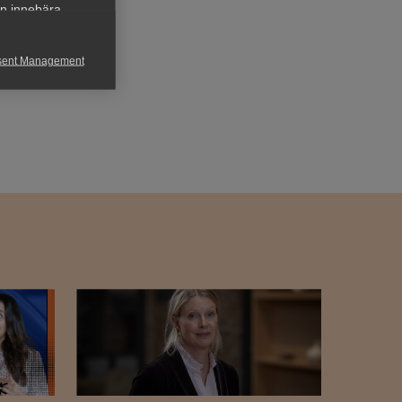
an innebära
sent Management
h rapportera
för att kunna