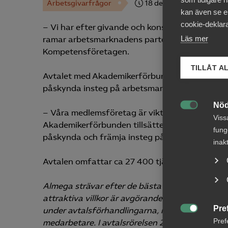
Arbetsgivarfrågor
18 december 2020
Pre
kan även se en
cookie-deklara
– Vi har efter givande och konstruktiva förhand
Läs mer
ramar arbetsmarknadens parter är överens om,
Kompetensföretagen.
TILLÅT A
Avtalet med Akademikerförbunden innebär även 
påskynda insteg på arbetsmarknaden för nya
Nöd
– Våra medlemsföretag är viktiga integrationsm

Viss
Akademikerförbunden tillsätter en arbetsgrupp 
fung
påskynda och främja insteg på arbetsmarknad
inak
Avtalen omfattar ca 27 400 tjänstemän inom r
Almega strävar efter de bästa förutsättningar
attraktiva villkor är avgörande för tjänstefö
Pre
under avtalsförhandlingarna, men framförallt 

Pref
medarbetare. I avtalsrörelsen 2020 tecknar Alm