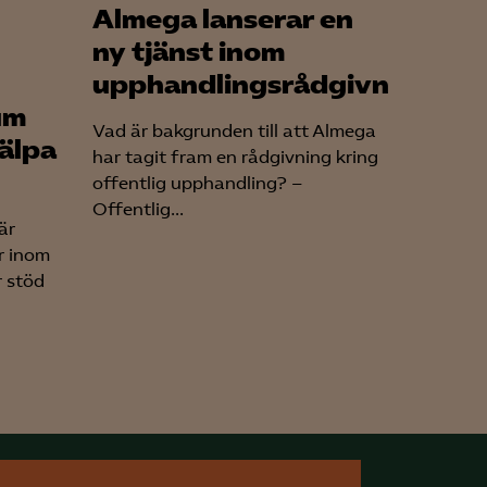
Almega lanserar en
ny tjänst inom
upphandlingsrådgivning
um
Vad är bakgrunden till att Almega
jälpa
har tagit fram en rådgivning kring
offentlig upphandling? –
Offentlig...
är
r inom
r stöd