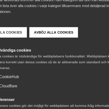
ssmeddelanden
 lista över alla cookies i varje kategori tillsammans med detaljerad in
tionen.
lingar, där alla parter tagit ansvar, tecknat avtal inom de
 säger Adam Dobbertin, ansvarig avtalsförhandlare på
LLA COOKIES
AVBÖJ ALLA COOKIES
att parterna kommer att tillsätta en arbetsgrupp för att
nlända akademiker.
vändiga cookies
otorer. Det är därför glädjande att vi tillsammans med
a cookies är nödvändiga för webbplatsens funktionalitet. Webbplatsen 
med syfte att gemensamt hitta lösningar för att ytterlig
era korrekt utan dessa cookies så de är aktiverade som standard och k
en för nyanlända akademiker.
tiveras.
CookieHub
ekrytering, omställning och bemanning.
Cloudflare
na för både företagare och medarbetare. Att erbjuda
retagens framgång. Tillsammans skapar vi en bra arbetsmar
ferenser
varje dag på arbetsplatserna i samtal mellan företagare o
erens cookies gör det möjligt för webbplatsen att komma ihåg informat
ega sammanlagt 130 avtal, flest av alla