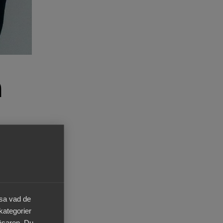
n
nader
äsa vad de
 kategorier
läsaren. Du