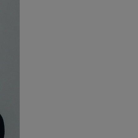
Kurser & utbildningar
Påverkansarbete
Bli medlem
Logga in på
Arbetsgivarguiden
Sök på almega.se
Press
In English
Cookie-inställningar