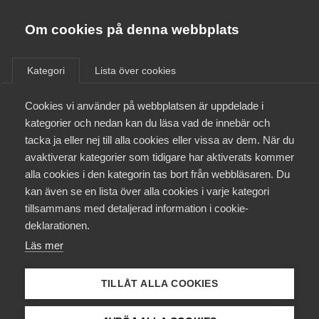
Almega
Förbund
Om cookies på denna webbplats
Almega Tjänste­förbunden
/
Aktuellt
/
Pressmeddelanden
/
Om Almega
Kategori
Lista över cookies
Almega Tjänste­företagen
Aktuellt
Cookies vi använder på webbplatsen är uppdelade i
Almega Utbildning
kategorier och nedan kan du läsa vad de innebär och
Innovations­företagen
tacka ja eller nej till alla cookies eller vissa av dem. När du
Medlemskapet
avaktiverar kategorier som tidigare har aktiverats kommer
Kompetens­företagen
alla cookies i den kategorin tas bort från webbläsaren. Du
Mina sidor
kan även se en lista över alla cookies i varje kategori
Medie­företagen
tillsammans med detaljerad information i cookie-
Kontakt
Säkerhets­företagen
deklarationen.
Läs mer
Tåg­företagen
Kurser & utbildningar
Vård­företagarna
TILLÅT ALLA COOKIES
Påverkansarbete
Johan Mann, förhandlingschef för IT&Telekomföretagen inom Almega