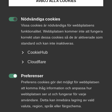
AVBÖJ ALLA COOKIES
Bli medlem
Nya kollektivavtal för
telekom­företag
Nödvändiga cookies

Logga in på Arbetsgivarguiden
Vissa cookies är nödvändiga för webbplatsens
funktionalitet. Webbplatsen kommer inte att fungera
IT&Telekomföretagen inom Almega har idag
korrekt utan dessa cookies så de är aktiverade som
Sök på almega.se
tecknat nya kollektivavtal för telekomföretag med
standard och kan inte inaktiveras.
fackförbunden Akavia, Ledarna, SEKO, Sveriges
Ingenjörer och Unionen. De nya avtalen sträcker sig
CookieHub
över 29 månader och den totala kostnadsramen om
Press
Cloudflare
5,4 procent inkluderar både löneökningar och
In English
ökade pensionsavsättningar.
Cookie-inställningar
Preferenser

Preferens cookies gör det möjligt för webbplatsen
Arbetsgivarfrågor
att komma ihåg information och anpassa hur
2 december 2020
Pressmeddelanden
webbplatsen ser ut och fungerar för varje
användare. Detta kan innebära lagring av vald
valuta, region, språk eller färgschema.