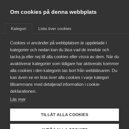
Almega
Förbund
Om cookies på denna webbplats
Almega Tjänste­förbunden
/
Aktuellt
/
Pressmeddelanden
/
Om Almega
Kategori
Lista över cookies
Almega Tjänste­företagen
Aktuellt
Cookies vi använder på webbplatsen är uppdelade i
Almega Utbildning
kategorier och nedan kan du läsa vad de innebär och
Innovations­företagen
tacka ja eller nej till alla cookies eller vissa av dem. När du
Medlemskapet
avaktiverar kategorier som tidigare har aktiverats kommer
Kompetens­företagen
alla cookies i den kategorin tas bort från webbläsaren. Du
Mina sidor
kan även se en lista över alla cookies i varje kategori
Medie­företagen
tillsammans med detaljerad information i cookie-
Kontakt
Säkerhets­företagen
deklarationen.
Läs mer
Tåg­företagen
Kurser & utbildningar
Vård­företagarna
TILLÅT ALLA COOKIES
Påverkansarbete