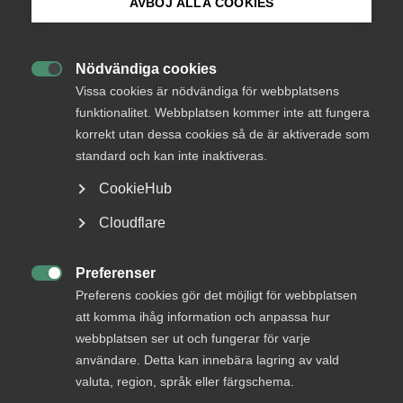
AVBÖJ ALLA COOKIES
Bli medlem
Anders Bergqvist, ansvarig avtalsförhandlare för Medieföretagen
Nödvändiga cookies

Logga in på Arbetsgivarguiden
Nya kollektivavtal för SVT, SR
Vissa cookies är nödvändiga för webbplatsens
funktionalitet. Webbplatsen kommer inte att fungera
och UR
korrekt utan dessa cookies så de är aktiverade som
Sök på almega.se
standard och kan inte inaktiveras.
Medieföretagen inom Almega har idag tecknat nya
CookieHub
kollektivavtal för public service med
Press
Akademikerförbunden, Journalistförbunden samt
Cloudflare
Unionen. De nya avtalen sträcker sig över 29
In English
månader och har en total kostnadsram om 5,4
Cookie-inställningar
Preferenser
procent som inkluderar både löneökningar och

Preferens cookies gör det möjligt för webbplatsen
ökade pensionsavsättningar.
att komma ihåg information och anpassa hur
webbplatsen ser ut och fungerar för varje
Arbetsgivarfrågor
användare. Detta kan innebära lagring av vald
valuta, region, språk eller färgschema.
17 december 2020
Pressmeddelanden