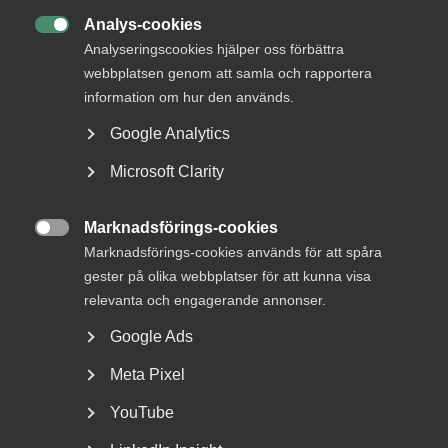
Analys-cookies

Analyseringscookies hjälper oss förbättra
webbplatsen genom att samla och rapportera
– Förhandlingarna har varit lösningsorienterade och det
information om hur den används.
har funnits ett samförstånd mellan parterna. Vi har
tecknat avtal som ligger inom de ramar som
Google Analytics
arbetsmarknadens parter är överens om, säger Anders
Bergqvist som varit ansvarig förhandlare för
Microsoft Clarity
Medieföretagen.
Marknadsförings-cookies
I avtalen mellan Medieföretagen och Journalistförbundet

Marknadsförings-cookies används för att spåra
samt Unionen är avtalsperioden 29 månader med ett totalt
avtalsvärde om 5,4 %. Utrymmet utgör löneökningspotter
gester på olika webbplatser för att kunna visa
på 2,9 % den 1 november 2020 respektive 1,8 % den 1 april
relevanta och engagerande annonser.
2022.
Google Ads
– Glädjande är att vi nu har moderna löneavtal med
Meta Pixel
individuell lönesättning för samtliga motparter inom public
service. Unionens gamla löneavtal med individgarantier är
YouTube
nu borta från och med lönerevisionen för 2020. Detta