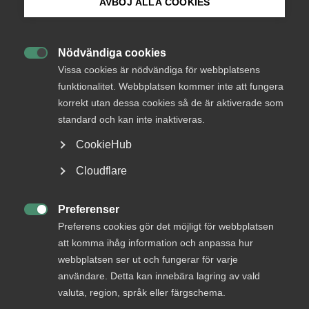
AVBÖJ ALLA COOKIES
Bli medlem
Sveriges företag och samhälle går just nu igenom
Nödvändiga cookies
den värsta krisen vi sett under vår livstid. Nio av tio

Logga in på Arbetsgivarguiden
Vissa cookies är nödvändiga för webbplatsens
varsel sker i tjänstesektorn. I en intervju
funktionalitet. Webbplatsen kommer inte att fungera
kommenterar Almegas vd, Thomas Erséus, det
korrekt utan dessa cookies så de är aktiverade som
Sök på almega.se
ekonomiska läget och vilka åtgärder som är
standard och kan inte inaktiveras.
viktigast för en återstart av ekonomin.
CookieHub
Tjänstesektorns betydelse
18 maj 2020
Nyheter
Press
Cloudflare
In English
Cookie-inställningar
Preferenser

MER OM TJÄNSTESEKTORNS BETYDELSE
Preferens cookies gör det möjligt för webbplatsen
att komma ihåg information och anpassa hur
webbplatsen ser ut och fungerar för varje
19 mars
användare. Detta kan innebära lagring av vald
Almegas tjänsteindikator för första
valuta, region, språk eller färgschema.
kvartalet 2026