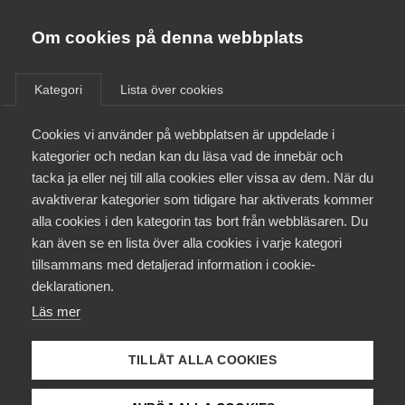
Almega
Förbund
Om cookies på denna webbplats
Almega Tjänste­förbunden
/
Aktuellt
/
Nyheter
/
Om Almega
Kategori
Lista över cookies
Almega Tjänste­företagen
Aktuellt
Cookies vi använder på webbplatsen är uppdelade i
Almega Utbildning
kategorier och nedan kan du läsa vad de innebär och
Innovations­företagen
tacka ja eller nej till alla cookies eller vissa av dem. När du
Medlemskapet
avaktiverar kategorier som tidigare har aktiverats kommer
Kompetens­företagen
alla cookies i den kategorin tas bort från webbläsaren. Du
Mina sidor
kan även se en lista över alla cookies i varje kategori
Medie­företagen
tillsammans med detaljerad information i cookie-
Kontakt
Säkerhets­företagen
deklarationen.
Läs mer
Tåg­företagen
Kurser & utbildningar
Vård­företagarna
TILLÅT ALLA COOKIES
Thomas Erséus om det
Påverkansarbete
ekonomiska läget