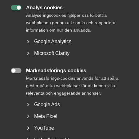
Analys-cookies

Analyseringscookies hjälper oss förbättra
webbplatsen genom att samla och rapportera
information om hur den används.
Hur skulle du beskriva läget för Almegas
medlemsföretag?
Google Analytics
Det är ett oerhört allvarligt läge och det som vi upplever nu
Microsoft Clarity
är den värsta kris som våra företag och hela samhället har
sett under vår livstid. Tjänstesektorn är i fritt fall, det
Marknadsförings-cookies
visar inte minst KI-barometern och Swedbanks

Marknadsförings-cookies används för att spåra
inköpschefsindex. Tjänstesektorn står för 52 procent av
gester på olika webbplatser för att kunna visa
BNP och 9 av 10 nya jobb har skapats i tjänstesektorn de
relevanta och engagerande annonser.
senaste tio åren. Sedan den första mars i år så har även 9
av 10 varsel skett i tjänstesektorn. Det är ett allvarligt
Google Ads
läge.
Meta Pixel
Vilka branscher har drabbats hårdast?
YouTube
Det finns branscher som påverkats direkt av