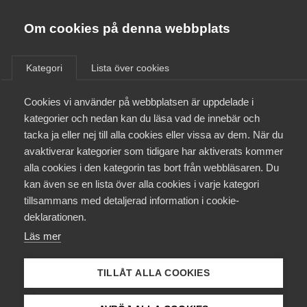
Almega
Förbund
Om cookies på denna webbplats
Almega Tjänste­förbunden
/
Aktuellt
/
Nyheter
/
Om Almega
Kategori
Lista över cookies
Almega Tjänste­företagen
Aktuellt
Cookies vi använder på webbplatsen är uppdelade i
Almega Utbildning
kategorier och nedan kan du läsa vad de innebär och
Innovations­företagen
tacka ja eller nej till alla cookies eller vissa av dem. När du
Medlemskapet
avaktiverar kategorier som tidigare har aktiverats kommer
Kompetens­företagen
alla cookies i den kategorin tas bort från webbläsaren. Du
Mina sidor
kan även se en lista över alla cookies i varje kategori
Medie­företagen
tillsammans med detaljerad information i cookie-
Kontakt
Säkerhets­företagen
deklarationen.
Läs mer
Tåg­företagen
Kurser & utbildningar
Vård­företagarna
TILLÅT ALLA COOKIES
Påverkansarbete
Live på Facebook: Våga vara