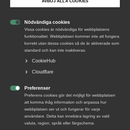
AVBÖJ ALLA COOKIES
chef mitt i krisen
Bli medlem
På onsdag den 6 maj kl. 12:00 är det dags för ett
Nödvändiga cookies

Logga in på Arbetsgivarguiden
nytt avsnitt av Aktuellt med Almega, vår veckovisa
Vissa cookies är nödvändiga för webbplatsens
lunchsändning på Facebook. Temat är ”Våga var
funktionalitet. Webbplatsen kommer inte att fungera
chef mitt i krisen” och Almegas arbetsgivarpolitiska
korrekt utan dessa cookies så de är aktiverade som
Sök på almega.se
experter, tillika ledarskapsexperter, Tuija Kivisto
standard och kan inte inaktiveras.
Ivarsson och Einar Humlin kommer gå igenom vad
CookieHub
som är viktigt för dig som chef under pågående
Press
kris.
Cloudflare
In English
Almega
Arbetsgivarfrågor
Cookie-inställningar
Preferenser

Preferens cookies gör det möjligt för webbplatsen
29 april 2020
Nyheter
att komma ihåg information och anpassa hur
webbplatsen ser ut och fungerar för varje
användare. Detta kan innebära lagring av vald
MER OM ARBETSGIVARFRÅGOR
valuta, region, språk eller färgschema.