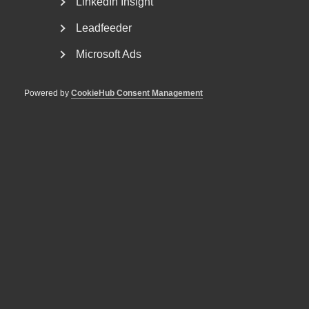
LinkedIn Insight
Etiketter:
RUT-avdrag
Leadfeeder
Microsoft Ads
MER OM SKATTER
Powered by
CookieHub Consent Management
13 april
Pressmeddelanden
Svensk tillväxt kräver fler
reformer
27 januari
Nyheter
Fullsatt skatteseminarium