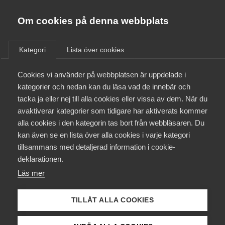
Almega
Förbund
Om cookies på denna webbplats
Almega Tjänste­förbunden
/
Aktuellt
/
Nyheter
/
Om Almega
Kategori
Lista över cookies
Almega Tjänste­företagen
Aktuellt
Cookies vi använder på webbplatsen är uppdelade i
Almega Utbildning
Äntligen höjs RUT-avdraget
kategorier och nedan kan du läsa vad de innebär och
Innovations­företagen
tacka ja eller nej till alla cookies eller vissa av dem. När du
Medlemskapet
Den 1 juli höjs taket för RUT-avdrag från 25.000 till
avaktiverar kategorier som tidigare har aktiverats kommer
Kompetens­företagen
alla cookies i den kategorin tas bort från webbläsaren. Du
50.000 kronor. Det är en följd av överenskommelsen
Mina sidor
kan även se en lista över alla cookies i varje kategori
Medie­företagen
mellan regeringen och Centerpartiet och
tillsammans med detaljerad information i cookie-
Liberalerna. Almega har länge arbetat för att
Kontakt
Säkerhets­företagen
deklarationen.
bredda RUT-avdraget och vi välkomnar
Läs mer
takhöjningen.
Tåg­företagen
Kurser & utbildningar
Vård­företagarna
Skatter
10 juni 2019
Nyheter
TILLÅT ALLA COOKIES
Påverkansarbete