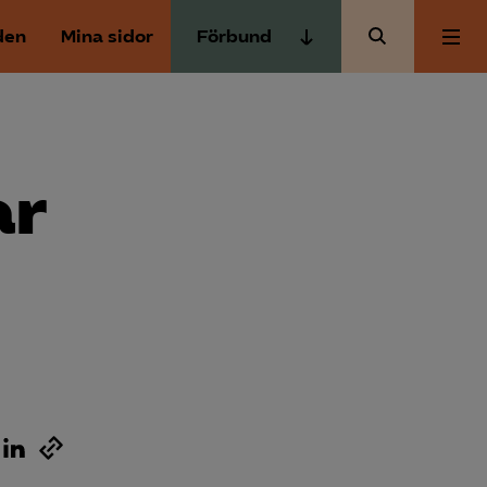
den
Mina sidor
Förbund
Almega Tjänste­förbunden
Om Almega
Almega Tjänste­företagen
Almega Utbildning
ar
Aktuellt
Innovations­företagen
Kompetens­företagen
Medlemskapet
Medie­företagen
Säkerhets­företagen
Mina sidor
Tåg­företagen
Kontakt
Vård­företagarna