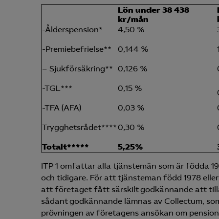
Lön under 38 438
kr/mån
-Ålderspension*
4,50 %
-Premiebefrielse**
0,144 %
– Sjukförsäkring**
0,126 %
-TGL***
0,15 %
-TFA (AFA)
0,03 %
Trygghetsrådet****
0,30 %
Totalt*****
5,25%
ITP 1 omfattar alla tjänstemän som är födda 19
och tidigare. För att tjänsteman född 1978 elle
att företaget fått särskilt godkännande att til
sådant godkännande lämnas av Collectum, som
prövningen av företagens ansökan om pensione