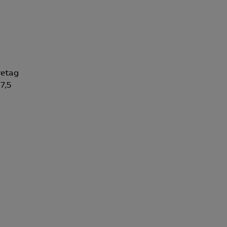
Kurser & utbildningar
Påverkansarbete
retag
Bli medlem
7,5
Logga in på
Arbetsgivarguiden
Sök på almega.se
Press
In English
Cookie-inställningar