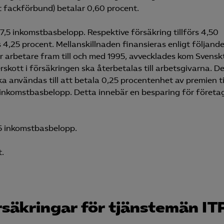
t fackförbund) betalar 0,60 procent.
Microsoft Clarity
l 7,5 inkomstbasbelopp. Respektive försäkring tillförs 4,50
knadsförings-cookies
4,25 procent. Mellanskillnaden finansieras enligt följande
nadsförings-cookies används för att spåra gester på olika webbplatser 
r arbetare fram till och med 1995, avvecklades kom Svensk
 relevanta och engagerande annonser.
rskott i försäkringen ska återbetalas till arbetsgivarna. D
a användas till att betala 0,25 procentenhet av premien ti
Google Ads
5 inkomstbasbelopp. Detta innebär en besparing för företa
Meta Pixel
YouTube
,5 inkomstbasbelopp.
LinkedIn Insight
t.
Leadfeeder
Microsoft Ads
örsäkringar för tjänstemän IT