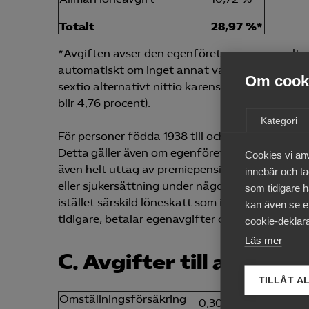
Totalt
28,97 %*
*Avgiften avser den egenföretagare som valt sj
automatiskt om inget annat val har gjorts aktiv
Om cooki
sextio alternativt nittio karensdagar och får 
blir 4,76 procent).
Kategori
För personer födda 1938 till och med 1951 betala
Detta gäller även om egenföretagaren är under 
Cookies vi an
även helt uttag av premiepensionen) under hel
innebär och tac
eller sjukersättning under någon del av året be
som tidigare h
istället särskild löneskatt som i normalfallet 
kan även se en
tidigare, betalar egenavgifter om 6,15 procent.
cookie-deklara
Läs mer
C. Avgifter till avtalsf
TILLÅT A
Omställningsförsäkring
0,30 %* (varav AGB