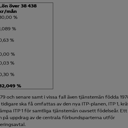
Lön över 38 438
kr/mån
30,00 %
1,089 %
0,63 %
0,00 %
0,03 %
0,30 %
32,049 %
79 och senare samt i vissa fall även tjänstemän födda 197
r tidigare ska få omfattas av den nya ITP-planen, ITP 1, krä
lämpa ITP 1 för samtliga tjänstemän oavsett födelseår. Ett
 på uppdrag av de centrala förbundsparterna utför
ringsavtal.