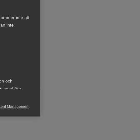
kommer inte att
an inte
ion och
an innebära
sent Management
h rapportera