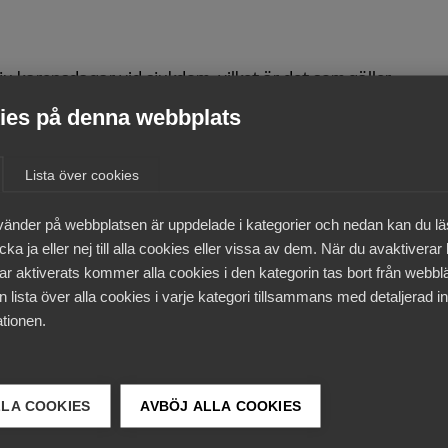
u karensdagar vid sjukdom, vilket är det som gäller
t. Som egenföretagare kan man istället välja fjorton, trett
es på denna webbplats
då en lägre avgift (med undantag för en karensdag då avgi
Lista över cookies
s 16,36 procent i egenavgifter.
65 år men tagit ut hel ålderspension (från och med 2011 k
vänder på webbplatsen är uppdelade i kategorier och nedan kan du l
a inkomståret. Om egenföretagaren haft hel sjukersättnin
ka ja eller nej till alla cookies eller vissa av dem. När du avaktiverar
talas 10,21 procent. Bedrivs passiv näringsverksamhet beta
ar aktiverats kommer alla cookies i den kategorin tas bort från webb
uppgår till 24,26 procent av underlaget. Personer födda 193
 lista över alla cookies i varje kategori tillsammans med detaljerad in
tionen.
örsäkringar för arbetare
LLA COOKIES
AVBÖJ ALLA COOKIES
 0,1455 % och TSL