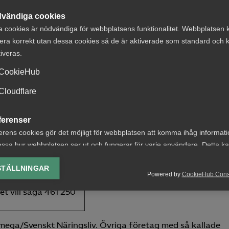
vändiga cookies
a cookies är nödvändiga för webbplatsens funktionalitet. Webbplatsen 
era korrekt utan dessa cookies så de är aktiverade som standard och k
tiveras.
*
CookieHub
Cloudflare
ferenser
erens cookies gör det möjligt för webbplatsen att komma ihåg informat
ssa hur webbplatsen ser ut och fungerar för varje användare. Detta k
ing av vald valuta, region, språk eller färgschema.
STÄLLNINGAR
Powered by
CookieHub Con
lys-cookies
nderstiger 7,5
t vill säga 461 250
yseringscookies hjälper oss förbättra webbplatsen genom att samla oc
rmation om hur den används.
mega/Svenskt Näringsliv. Övriga företag med så kallade
Google Analytics