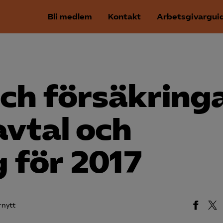
Bli medlem
Kontakt
Arbetsgivargui
ch försäkring
avtal och
g för 2017
rnytt