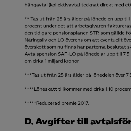
hängavtal (kollektivavtal tecknat direkt med et
** Tas ut från 25 års ålder på lönedelen upp til
Mar
procent under det att arbetsgivaren faktureras 

Mark
den tidigare pensionsplanen STP, som gällde fö
visa
Näringsliv och LO överens om att eventuellt öve
överskott som nu finns har parterna beslutat sk
Avtalspension SAF-LO på lönedelar upp till 7,
om cirka 1 miljard kronor.
***Tas ut från 25 års ålder på lönedelen över 7
****Löneskatt tillkommer med cirka 1,10 procen
*****Reducerad premie 2017.
D. Avgifter till avtalsf