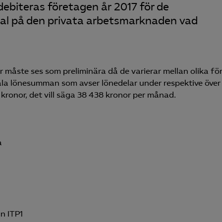
ebiteras företagen år 2017 för de
tal på den privata arbetsmarknaden vad
 måste ses som preliminära då de varierar mellan olika fö
tala lönesumman som avser lönedelar under respektive över 
ronor, det vill säga 38 438 kronor per månad.
a
än ITP1