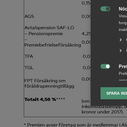
0,1545 %)
Nöd

Viss
AGS
0,00 %*****
fung
Avtalspension SAF-LO
inak
– Pensionspremie
4,25%**/30,00 %**
–
0,00 %*****
Premiebefrielseförsäkring
TFA
0,01 % / 0.01 %
Pre
TGL
0,00 %*****

Pref
0,00 %*****
anpa
FPT Försäkring om
föräldrapenningtillägg
lagr
SPARA IN
Totalt 4,56 %
****
Ana
(om samtliga löner u

inkomstbasbelopp, de
Anal
kronor under 2017).
info
* Premien avser företag som är medlemmar i Al