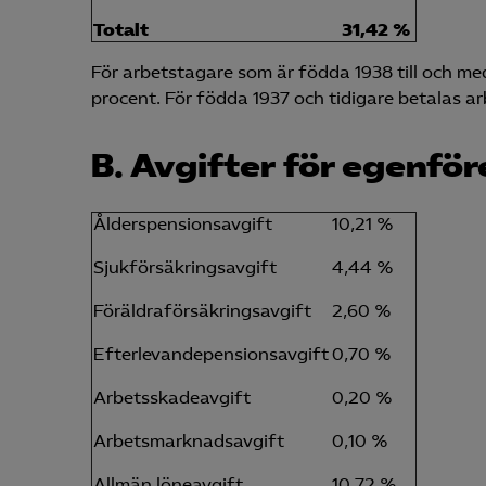
Totalt
31,42 %
För arbetstagare som är födda 1938 till och med
procent. För födda 1937 och tidigare betalas ar
B. Avgifter för egenfö
Ålderspensionsavgift
10,21 %
Sjukförsäkringsavgift
4,44 %
Föräldraförsäkringsavgift
2,60 %
Efterlevandepensionsavgift
0,70 %
Arbetsskadeavgift
0,20 %
Arbetsmarknadsavgift
0,10 %
Allmän löneavgift
10,72 %