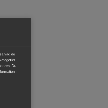
io,
ften
rävs
äsa vad de
g
 kategorier
las
läsaren. Du
7 och
formation i