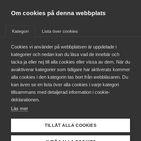
Almega
Förbund
Om cookies på denna webbplats
Almega Tjänste­förbunden
/
Aktuellt
/
Rapporter
/
Om Almega
Kategori
Lista över cookies
Almega Tjänste­företagen
Aktuellt
Cookies vi använder på webbplatsen är uppdelade i
Almega Utbildning
kategorier och nedan kan du läsa vad de innebär och
RUT-avdrag
Innovations­företagen
tacka ja eller nej till alla cookies eller vissa av dem. När du
Medlemskapet
14 november 2016
avaktiverar kategorier som tidigare har aktiverats kommer
Rapporter
Kompetens­företagen
alla cookies i den kategorin tas bort från webbläsaren. Du
Mina sidor
Rut-branschen
kan även se en lista över alla cookies i varje kategori
Medie­företagen
tillsammans med detaljerad information i cookie-
har stannat av på
Kontakt
Säkerhets­företagen
deklarationen.
grund av politiska
Läs mer
Tåg­företagen
Kurser & utbildningar
beslut
Vård­företagarna
TILLÅT ALLA COOKIES
Påverkansarbete