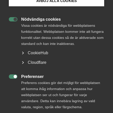
AVBÖJ ALLA COOKIES
Bli medlem
RUT-avdragen har ökat med en procent i år, en klart
Nödvändiga cookies
lägre ökning än tidigare, då det varit tvåsiffriga tal.

Logga in på Arbetsgivarguiden
Vissa cookies är nödvändiga för webbplatsens
funktionalitet. Webbplatsen kommer inte att fungera
korrekt utan dessa cookies så de är aktiverade som
Sök på almega.se
Almega presenterar idag nya siffror som visar hur
standard och kan inte inaktiveras.
regeringens halvering av rut-avdraget har slagit hårt mot
rut-sektorn. För hela 2016 förväntades en tillväxttakt på
CookieHub
15 procent, men under perioden januari till och med juli
Press
Cloudflare
2016 har dock genomsnittstillväxten i rut-sektorn bara
In English
varit en procent.
Cookie-inställningar
Preferenser
”I rut-branschen skapas många nya jobb som många unga

Preferens cookies gör det möjligt för webbplatsen
utan arbetslivserfarenhet, och många nyanlända utan
att komma ihåg information och anpassa hur
omfattande utbildning, kan ta och därmed få den första
webbplatsen ser ut och fungerar för varje
viktiga raden på sitt cv. Därför är det olyckligt att
användare. Detta kan innebära lagring av vald
regeringen strypt branschens tillväxt och att rut-
valuta, region, språk eller färgschema.
branschen inte får samma goda möjligheter att utvecklas