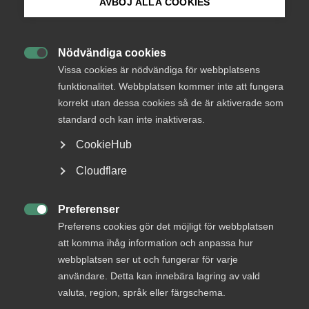
AVBÖJ ALLA COOKIES
2016
Bli medlem
Nödvändiga cookies

Logga in på Arbetsgivarguiden
Vissa cookies är nödvändiga för webbplatsens
funktionalitet. Webbplatsen kommer inte att fungera
Sverige satsar internationellt sett mycket stora
korrekt utan dessa cookies så de är aktiverade som
Sök på almega.se
resurser på forskning. Problemet är att vi helt
standard och kan inte inaktiveras.
enkelt inte får ut tillräckligt med innovationskraft
CookieHub
ur dessa investeringar. Det vill vi ändra på och
Press
lägger därför fram en rad förslag för en
Cloudflare
uppdatering av forsknings- och
In English
utbildningssystemen med ett starkt fokus på såväl
Cookie-inställningar
Preferenser
samverkan som ramverk. Nu är det dags för

Preferens cookies gör det möjligt för webbplatsen
innovation!
att komma ihåg information och anpassa hur
webbplatsen ser ut och fungerar för varje
användare. Detta kan innebära lagring av vald
År 2014 uppgick Sveriges offentliga FoU-utgifter till cirka
valuta, region, språk eller färgschema.
33 miljarder kronor, det vill säga 3,8 procent av den totala