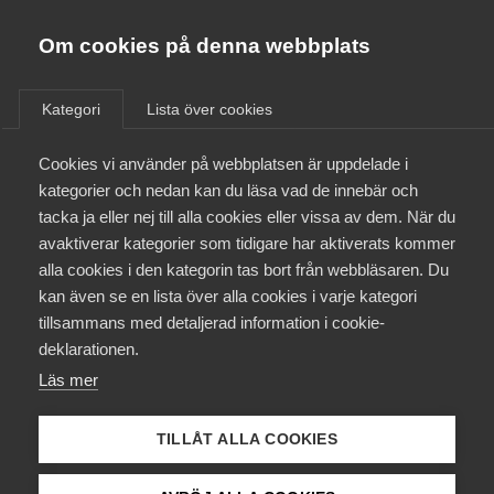
Almega
Förbund
Om cookies på denna webbplats
Almega Tjänste­förbunden
/
Aktuellt
/
Rapporter
/
Om Almega
Kategori
Lista över cookies
Almega Tjänste­företagen
Aktuellt
Cookies vi använder på webbplatsen är uppdelade i
Almega Utbildning
kategorier och nedan kan du läsa vad de innebär och
Arbetsgivarfrågor
Innovations­företagen
tacka ja eller nej till alla cookies eller vissa av dem. När du
Medlemskapet
2 november 2015
avaktiverar kategorier som tidigare har aktiverats kommer
Rapporter
Kompetens­företagen
alla cookies i den kategorin tas bort från webbläsaren. Du
Mina sidor
Dags för
kan även se en lista över alla cookies i varje kategori
Medie­företagen
tillsammans med detaljerad information i cookie-
innovation! –
Kontakt
Säkerhets­företagen
deklarationen.
Almegas inspel till
Läs mer
Tåg­företagen
Kurser & utbildningar
forsknings- och
Vård­företagarna
TILLÅT ALLA COOKIES
Påverkansarbete
innovationspropositio