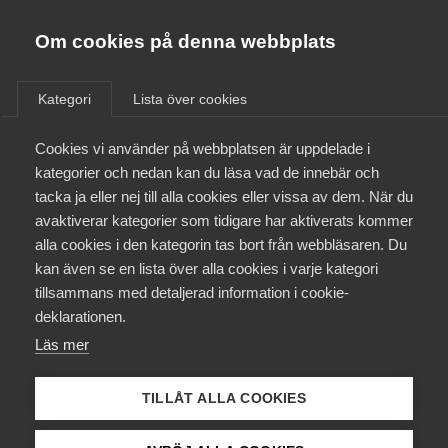
Almega
Förbund
Om cookies på denna webbplats
Almega Tjänste­förbunden
/
Aktuellt
/
Rapporter
/
Om Almega
Kategori
Lista över cookies
Almega Tjänste­företagen
Aktuellt
Cookies vi använder på webbplatsen är uppdelade i
Almega Utbildning
kategorier och nedan kan du läsa vad de innebär och
28 mars 2014
Rapporter
Innovations­företagen
tacka ja eller nej till alla cookies eller vissa av dem. När du
Medlemskapet
avaktiverar kategorier som tidigare har aktiverats kommer
Kompetens­företagen
Strategic agenda
alla cookies i den kategorin tas bort från webbläsaren. Du
Mina sidor
kan även se en lista över alla cookies i varje kategori
Medie­företagen
for service
tillsammans med detaljerad information i cookie-
Kontakt
Säkerhets­företagen
innovation in
deklarationen.
Läs mer
Tåg­företagen
Sweden – Joining
Kurser & utbildningar
Vård­företagarna
national forces
TILLÅT ALLA COOKIES
Påverkansarbete
for service