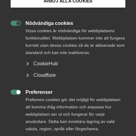
AVBÖJ ALLA COOKIES
innovation
Bli medlem
Nödvändiga cookies

Logga in på Arbetsgivarguiden
Vissa cookies är nödvändiga för webbplatsens
funktionalitet. Webbplatsen kommer inte att fungera
korrekt utan dessa cookies så de är aktiverade som
Sök på almega.se
The significance of developing services has
standard och kan inte inaktiveras.
increased both nationally and internationally as a
result of the changing structures of both business
CookieHub
and society. Developing services has been a
Press
Cloudflare
premise for business, both for competitiveness and
In English
for being able to meet the demands placed by the
markets, customers and owners.
Cookie-inställningar
Preferenser

Preferens cookies gör det möjligt för webbplatsen
att komma ihåg information och anpassa hur
Innovation within services is also a unique opportunity for
webbplatsen ser ut och fungerar för varje
meeting global societal challenges, as it is based upon
användare. Detta kan innebära lagring av vald
tailoring to the customer/market, as well as co-operations
valuta, region, språk eller färgschema.
and the management of complex systems within changing