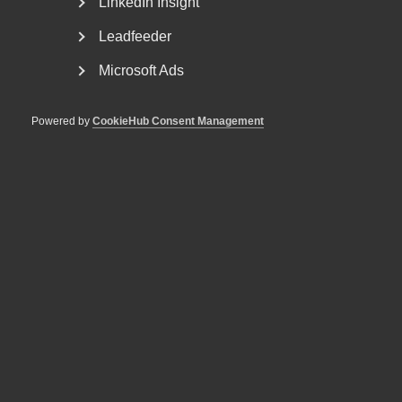
LinkedIn Insight
Leadfeeder
Microsoft Ads
Powered by
CookieHub Consent Management
Arbetsgivarfrågor
15 november 2021
Nyheter
EU:s direktiv om minimilöner
hotar den svenska modellen