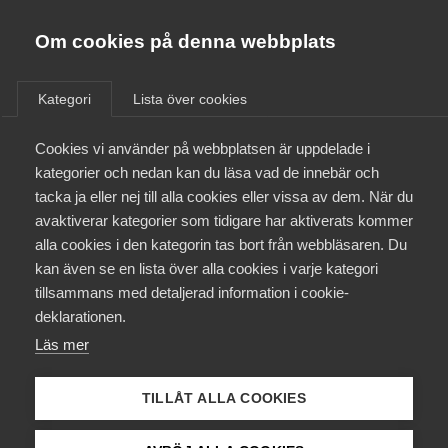
Almega
Förbund
Om cookies på denna webbplats
Almega Tjänste­förbunden
Om Almega
Kategori
Lista över cookies
Minimilöner
Almega Tjänste­företagen
Aktuellt
Cookies vi använder på webbplatsen är uppdelade i
Almega Utbildning
kategorier och nedan kan du läsa vad de innebär och
Innovations­företagen
tacka ja eller nej till alla cookies eller vissa av dem. När du
Medlemskapet
avaktiverar kategorier som tidigare har aktiverats kommer
Kompetens­företagen
alla cookies i den kategorin tas bort från webbläsaren. Du
Mina sidor
kan även se en lista över alla cookies i varje kategori
Medie­företagen
tillsammans med detaljerad information i cookie-
Kontakt
Säkerhets­företagen
deklarationen.
Läs mer
Tåg­företagen
Kurser & utbildningar
Vård­företagarna
TILLÅT ALLA COOKIES
Påverkansarbete