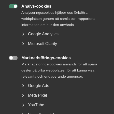
Analys-cookies

Analyseringscookies hjälper oss förbättra
webbplatsen genom att samla och rapportera
information om hur den används.
Google Analytics
Microsoft Clarity
Arbetsgivarfrågor
8 december 2021
Nyheter
Marknadsförings-cookies
EU:s lönetransparens hotar

Marknadsförings-cookies används för att spåra
svensk lönebildningsmodell
gester på olika webbplatser för att kunna visa
relevanta och engagerande annonser.
EU:s direktiv om lönetransparens ska motverka
lönediskriminering. Men förslaget skjuter snett och
Google Ads
riskerar påverka lönebildningen och leda till omotiverad
Meta Pixel
byråkrati. ”Ett stort hot mot den svenska partsmodellen.”,
säger Susanne Svärd Elfström, arbetsrättsjurist på
YouTube
Almega.