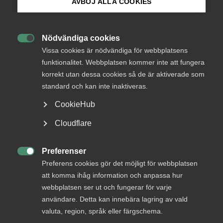
AVBÖJ ALLA COOKIES
Bli medlem
Arbetsmarknad
16 juni 2022
Nyheter
Nödvändiga cookies

Logga in på Arbetsgivarguiden
Europeiska minimilöner rycker allt
Vissa cookies är nödvändiga för webbplatsens
funktionalitet. Webbplatsen kommer inte att fungera
närmare
korrekt utan dessa cookies så de är aktiverade som
Sök på almega.se
standard och kan inte inaktiveras.
Europaparlamentets och ministerrådets förhandlare
presenterade i förra veckan en uppgörelse om
CookieHub
minimilönedirektiv. I dag var det dags för medlemsländerna
Press
att yttra sig. Sverige är, precis som Almega, emot
Cloudflare
direktivet.
In English
Cookie-inställningar
Preferenser

Preferens cookies gör det möjligt för webbplatsen
att komma ihåg information och anpassa hur
webbplatsen ser ut och fungerar för varje
användare. Detta kan innebära lagring av vald
valuta, region, språk eller färgschema.