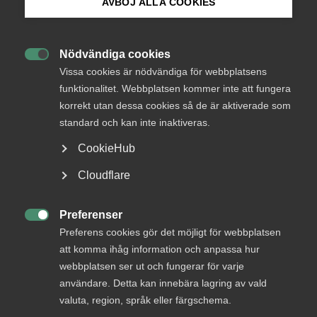
AVBÖJ ALLA COOKIES
Bli medlem
Almegas synpunkter är omhändertagna genom Svenskt
näringslivs yttrande. Vi ansluter oss således till Svenskt
Nödvändiga cookies
näringslivs yttrande

Logga in på Arbetsgivarguiden
Vissa cookies är nödvändiga för webbplatsens
funktionalitet. Webbplatsen kommer inte att fungera
korrekt utan dessa cookies så de är aktiverade som
Sök på almega.se
standard och kan inte inaktiveras.
CookieHub
Status
Besvarad
Press
Cloudflare
Från
In English
Justitiedepartementet
Cookie-inställningar
Preferenser

Svar senast
Preferens cookies gör det möjligt för webbplatsen
1 september 2017
att komma ihåg information och anpassa hur
webbplatsen ser ut och fungerar för varje
användare. Detta kan innebära lagring av vald
Läs remissen på regeringen.se
valuta, region, språk eller färgschema.