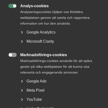
Analys-cookies
KONTAKTPERSONER

Analyseringscookies hjälper oss förbättra
webbplatsen genom att samla och rapportera
Jonas Stenmo
information om hur den används.
Vice VD Almega, Chefsjurist
Stockholm
Google Analytics
Microsoft Clarity
+46 8 762 68 71
+46 70 345 68 71
Marknadsförings-cookies
E-post

Marknadsförings-cookies används för att spåra
gester på olika webbplatser för att kunna visa
Läs mer
relevanta och engagerande annonser.
Google Ads
Bli en del av framtidens
Meta Pixel
arbetsliv
YouTube
Jobb & karriär