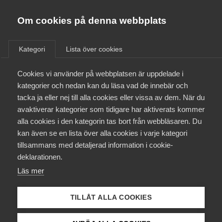
Almega
Förbund
Om cookies på denna webbplats
Almega Tjänste­förbunden
Aktuellt
/
Remisser
Om Almega
Kategori
Lista över cookies
Almega Tjänste­företagen
Aktuellt
Cookies vi använder på webbplatsen är uppdelade i
Almega Utbildning
Remittering av betänkandet
kategorier och nedan kan du läsa vad de innebär och
SOU 2017: 39 Ny data­
Innovations­företagen
tacka ja eller nej till alla cookies eller vissa av dem. När du
Medlemskapet
skyddslag
avaktiverar kategorier som tidigare har aktiverats kommer
Kompetens­företagen
alla cookies i den kategorin tas bort från webbläsaren. Du
Mina sidor
kan även se en lista över alla cookies i varje kategori
Medie­företagen
Remiss
tillsammans med detaljerad information i cookie-
Kontakt
Säkerhets­företagen
deklarationen.
Läs mer
Tåg­företagen
Kurser & utbildningar
Almega har tillsammans med IT&Telekom och
Vård­företagarna
Vårdföretagarna fått erbjudande om att besvara
TILLÅT ALLA COOKIES
Påverkansarbete
remissen