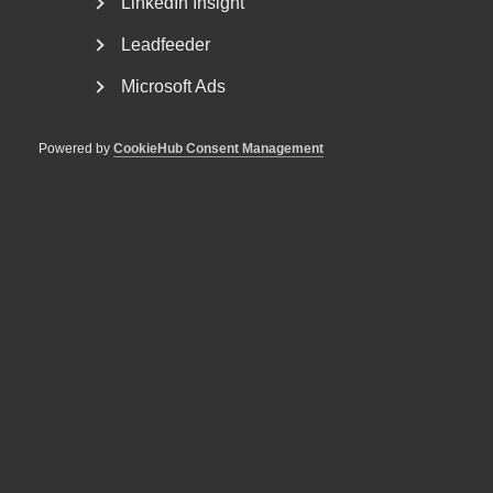
LinkedIn Insight
Om Almega
Leadfeeder
Bli medlem
Microsoft Ads
Rådgivning, hjälp och
kontakt
Powered by
CookieHub Consent Management
Rådgivning och hjälp
Mina sidor
Kontakta Almega
Arbetsgivarguiden
hjälper dig att göra rätt
Logga in