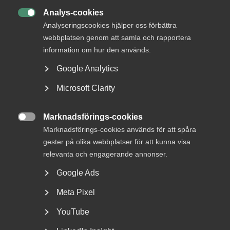
Almega anser att förslaget kommer att innebära en
ökad risk för en icke förutsägbar kostnad för
Analys-cookies

företagen.
Analyseringscookies hjälper oss förbättra
webbplatsen genom att samla och rapportera
Almega anser att förslaget kommer att påverka
information om hur den används.
företagens vilja och förmåga att rekrytera.
Google Analytics
Det förebyggande arbetsmiljöarbetet är en
prioriterad fråga men hjälper inte i många sjukfall då
Microsoft Clarity
orsaken härför är annan än arbetet.
Marknadsförings-cookies

Marknadsförings-cookies används för att spåra
gester på olika webbplatser för att kunna visa
Inledning
relevanta och engagerande annonser.
Almega anser att förslaget kommer att slå hårt mot såväl
Google Ads
det enskilda företaget. Svenskt Näringsliv har på ett
Meta Pixel
tydligt sätt framfört detta i sitt remissvar. Almega vill dock
ytterligare kommentera en del av de förslag som lagts
YouTube
fram.