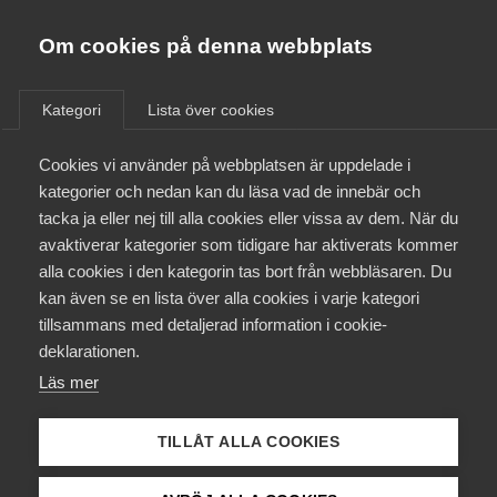
Almega
Förbund
Om cookies på denna webbplats
Almega Tjänste­förbunden
Aktuellt
/
Remisser
Om Almega
Kategori
Lista över cookies
Almega Tjänste­företagen
Aktuellt
Cookies vi använder på webbplatsen är uppdelade i
Almega Utbildning
Hälsoväxling för aktivare
kategorier och nedan kan du läsa vad de innebär och
rehabilitering och omställning
Innovations­företagen
tacka ja eller nej till alla cookies eller vissa av dem. När du
Medlemskapet
på arbetsplatserna
avaktiverar kategorier som tidigare har aktiverats kommer
Kompetens­företagen
alla cookies i den kategorin tas bort från webbläsaren. Du
Mina sidor
kan även se en lista över alla cookies i varje kategori
Medie­företagen
Arbetsmarknad
Skatter
Remiss
tillsammans med detaljerad information i cookie-
Kontakt
Säkerhets­företagen
deklarationen.
Läs mer
Tåg­företagen
Kurser & utbildningar
Vård­företagarna
Almega AB har beretts tillfälle att lämna remissvar
TILLÅT ALLA COOKIES
Påverkansarbete
över Hälsoväxling för aktivare rehabilitering och
omställning på arbetsplatserna (DS2016:8) och vill