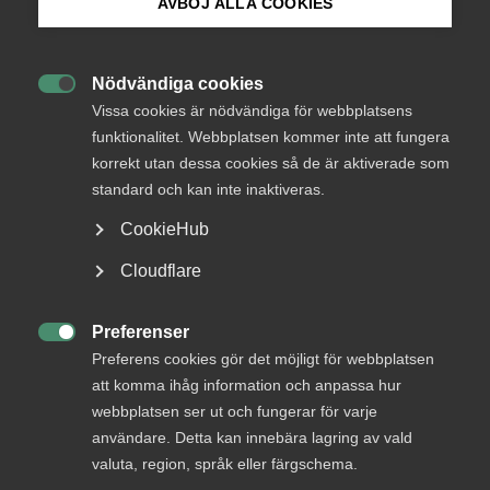
AVBÖJ ALLA COOKIES
med anledning härav framföra följande:
Bli medlem
Nödvändiga cookies
Läs remissen som pdf

Logga in på Arbetsgivarguiden
Vissa cookies är nödvändiga för webbplatsens
funktionalitet. Webbplatsen kommer inte att fungera
Sammanfattande kommentar
korrekt utan dessa cookies så de är aktiverade som
Sök på almega.se
standard och kan inte inaktiveras.
Almega avstyrker förslaget i dess helhet.
CookieHub
Almega instämmer i Svenskt Näringslivs och
Press
Vårdföretagarnas remissvar.
Cloudflare
In English
Almega anser att det behövs andra åtgärder för att
Cookie-inställningar
Preferenser
minska sjukfrånvaron som exempelvis bättre dialog

mellan vården och arbetsgivaren för att kunna
Preferens cookies gör det möjligt för webbplatsen
bedöma den enskildes nedsatta arbetsförmåga.
att komma ihåg information och anpassa hur
webbplatsen ser ut och fungerar för varje
Almega anser att den sjukskrivnes ansvar i
användare. Detta kan innebära lagring av vald
rehabiliteringsprocessen bör förtydligas.
valuta, region, språk eller färgschema.