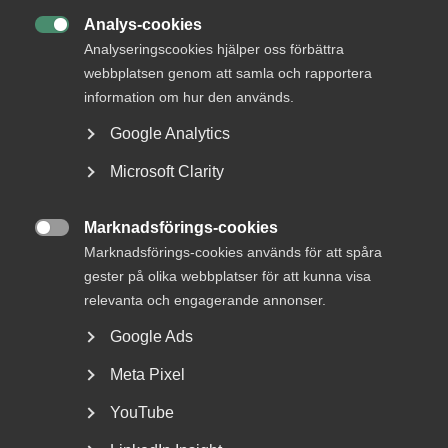
ändringar i lagen om vissa kommunala befogenheter,
Analys-cookies

då det leder till en förenklad administration.
Analyseringscookies hjälper oss förbättra
webbplatsen genom att samla och rapportera
information om hur den används.
Google Analytics
Läs hela remissvaret.
Microsoft Clarity
Marknadsförings-cookies

Marknadsförings-cookies används för att spåra
Status
gester på olika webbplatser för att kunna visa
Besvarad
relevanta och engagerande annonser.
Från
Google Ads
Finansdepartementet
Meta Pixel
Svar senast
YouTube