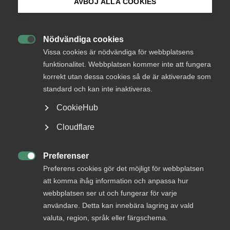
AVBÖJ ALLA COOKIES
Bli medlem
Almega välkomnar denna utförliga utredning och vill
särskilt framhålla följande:
Nödvändiga cookies

Logga in på Arbetsgivarguiden
Vissa cookies är nödvändiga för webbplatsens
Almega avstryker utredningens lagförslag avseende
funktionalitet. Webbplatsen kommer inte att fungera
undantag från upphandlingsskydighet i in-house
korrekt utan dessa cookies så de är aktiverade som
Sök på almega.se
situationer, då EU-domstolen inte har godkänt den
standard och kan inte inaktiveras.
föreslagna omfattningen på undantaget.
CookieHub
Almega anser att Sverige, till skillnad från
utredningens förslag, ska permanenta det
Press
Cloudflare
nuvarande temporära undantaget som stadgas i 2
In English
kap. 10a § i lag (2007:1091) om offentlig upphandling.
Cookie-inställningar
Preferenser
Almega tillstryker utredningens förslag på

Preferens cookies gör det möjligt för webbplatsen
ändringar i kommunallagen. Att de
att komma ihåg information och anpassa hur
kommunalrättsliga principerna följs torde vara en
webbplatsen ser ut och fungerar för varje
förutsättning för att kontrollkriteriet ska kunna
användare. Detta kan innebära lagring av vald
anses vara uppfyllt.
valuta, region, språk eller färgschema.
Almega tillstryker utredningens förslag gällande