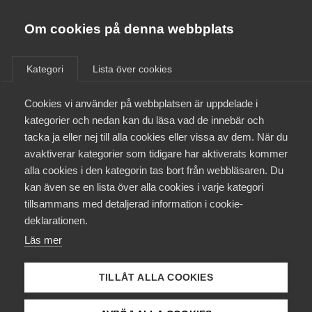
Almega
Förbund
Om cookies på denna webbplats
Almega Tjänste­förbunden
Aktuellt
/
Remisser
Om Almega
Kategori
Lista över cookies
Almega Tjänste­företagen
Aktuellt
Cookies vi använder på webbplatsen är uppdelade i
Almega Utbildning
Betänkandet Offentlig
kategorier och nedan kan du läsa vad de innebär och
upphandling från eget
Innovations­företagen
tacka ja eller nej till alla cookies eller vissa av dem. När du
Medlemskapet
företag?! – och vissa andra
avaktiverar kategorier som tidigare har aktiverats kommer
Kompetens­företagen
frågor (SOU 2011:43)
alla cookies i den kategorin tas bort från webbläsaren. Du
Mina sidor
kan även se en lista över alla cookies i varje kategori
Medie­företagen
tillsammans med detaljerad information i cookie-
Kontakt
Säkerhets­företagen
deklarationen.
Okategoriserade
Remiss
Läs mer
Tåg­företagen
Kurser & utbildningar
Vård­företagarna
TILLÅT ALLA COOKIES
Påverkansarbete
Inkom från Finansdepartementet den 16 maj 2011