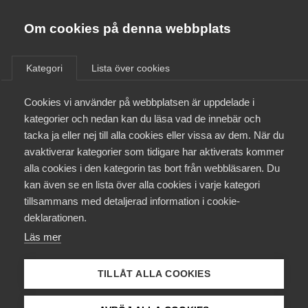
Almega
Förbund
Om cookies på denna webbplats
Almega Tjänste­förbunden
/
Näringspolitik
/
Så viktig är tjänstesektorn
Om Almega
Kategori
Lista över cookies
Almega Tjänste­företagen
Aktuellt
Cookies vi använder på webbplatsen är uppdelade i
Almega Utbildning
kategorier och nedan kan du läsa vad de innebär och
Innovations­företagen
tacka ja eller nej till alla cookies eller vissa av dem. När du
Medlemskapet
avaktiverar kategorier som tidigare har aktiverats kommer
Kompetens­företagen
alla cookies i den kategorin tas bort från webbläsaren. Du
Mina sidor
kan även se en lista över alla cookies i varje kategori
Medie­företagen
tillsammans med detaljerad information i cookie-
Kontakt
Säkerhets­företagen
deklarationen.
Läs mer
Tåg­företagen
Kurser & utbildningar
Vård­företagarna
TILLÅT ALLA COOKIES
Påverkansarbete