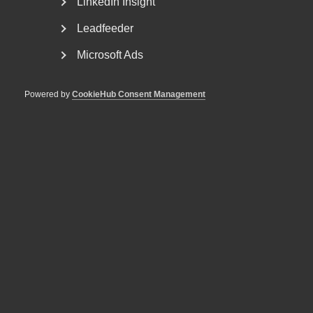
LinkedIn Insight
Leadfeeder
I Sverige finns 48 procent av alla jobb inom
Microsoft Ads
den privata tjänstesektorn.
Powered by
CookieHub Consent Management
38 procent av den svenska
exporten är tjänster.