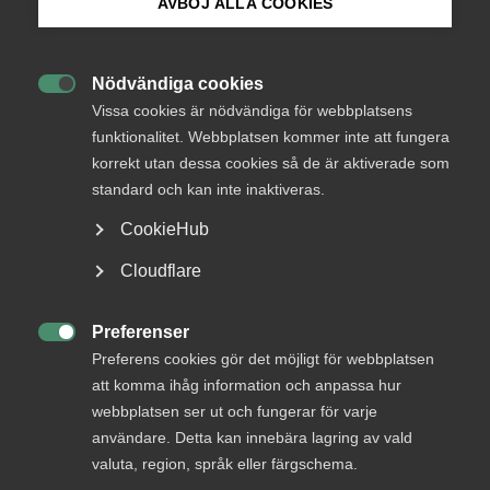
Tjänstesektorn
AVBÖJ ALLA COOKIES
är
Sveriges
Bli medlem
framtid
Nödvändiga cookies

Logga in på Arbetsgivarguiden
Vissa cookies är nödvändiga för webbplatsens
funktionalitet. Webbplatsen kommer inte att fungera
korrekt utan dessa cookies så de är aktiverade som
Sök på almega.se
Fem fakta om tjänstesektorn
standard och kan inte inaktiveras.
CookieHub
Visste du att fem av sex nya företag startas i den privata
Press
tjänstesektorn? Och att merparten av alla nya jobb skapas
Cloudflare
här?
In English
Cookie-inställningar
Preferenser
Fem av sex nya företag startas i den privata

Preferens cookies gör det möjligt för webbplatsen
tjänstesektorn.
att komma ihåg information och anpassa hur
webbplatsen ser ut och fungerar för varje
användare. Detta kan innebära lagring av vald
valuta, region, språk eller färgschema.