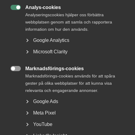
Analys-cookies

Analyseringscookies hjälper oss förbättra
webbplatsen genom att samla och rapportera
information om hur den används.
Google Analytics
Microsoft Clarity
Två av tre nya jobb de senaste tre åren har
skapats i den privata tjänstesektorn.
Marknadsförings-cookies

Marknadsförings-cookies används för att spåra
gester på olika webbplatser för att kunna visa
relevanta och engagerande annonser.
Google Ads
Meta Pixel
YouTube