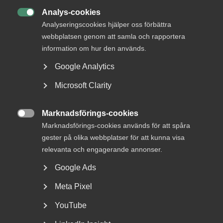
Kostnaden för en halvering av den statliga
Analys-cookies
inkomstskatten från 20 till 10 procent skulle kosta

ungefär 26 miljarder kronor. Men redan efter några år
Analyseringscookies hjälper oss förbättra
skulle den kostnaden sannolikt minska kraftigt
webbplatsen genom att samla och rapportera
eftersom sänkningen skulle stimulera ökat arbete
information om hur den används.
bland de yrkesgrupper som berörs och även skapa
Google Analytics
nya jobb hos yrkesgrupper som inte direkt får del av
skattesänkningen.
Microsoft Clarity
Marknadsförings-cookies

Marknadsförings-cookies används för att spåra
Hur drabbas tjänste­företagen?
gester på olika webbplatser för att kunna visa
relevanta och engagerande annonser.
Sänkta marginalskatter är särskilt viktig för
Google Ads
företagstjänster, som är den mest expansiva
Meta Pixel
branschen inom tjänstesektorn med närmare 900
000 anställda.
YouTube