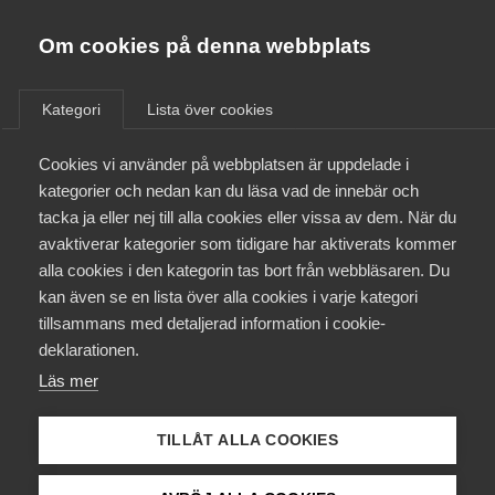
Almega
Förbund
Om cookies på denna webbplats
Almega Tjänste­förbunden
/
Näringspolitik
/
Sänk skatten på arbete
Om Almega
Kategori
Lista över cookies
Almega Tjänste­företagen
Sänk skatten
på
Aktuellt
Cookies vi använder på webbplatsen är uppdelade i
Almega Utbildning
kategorier och nedan kan du läsa vad de innebär och
arbete
Innovations­företagen
tacka ja eller nej till alla cookies eller vissa av dem. När du
Medlemskapet
avaktiverar kategorier som tidigare har aktiverats kommer
Kompetens­företagen
alla cookies i den kategorin tas bort från webbläsaren. Du
De svenska marginalskatterna är ovanligt höga i en
Mina sidor
kan även se en lista över alla cookies i varje kategori
Medie­företagen
internationell jämförelse. Höga marginalskatter på
tillsammans med detaljerad information i cookie-
arbete minskar människors drivkrafter att göra en
Kontakt
Säkerhets­företagen
deklarationen.
extra insats på sitt jobb. Det lönar sig mindre att
Läs mer
Tåg­företagen
arbeta fler timmar eller ta på sig mer ansvar. Därmed
Kurser & utbildningar
förlorar också arbetsgivaren och samhället
Vård­företagarna
TILLÅT ALLA COOKIES
möjligheten att få ut mer arbete av dem som har
Påverkansarbete
värdefull utbildning och erfarenhet för sitt yrke.