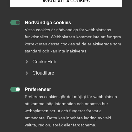
AVBÖJ ALLA COOKIES
Bli medlem
Vad tycker Almega?
Nödvändiga cookies

Logga in på Arbetsgivarguiden
Vissa cookies är nödvändiga för webbplatsens
Marginalskatterna på arbetsinkomster måste bli
funktionalitet. Webbplatsen kommer inte att fungera
lägre.
korrekt utan dessa cookies så de är aktiverade som
Sök på almega.se
standard och kan inte inaktiveras.
Sänkningen bör främst göras av den statliga
inkomstskatten.
CookieHub
Press
En halvering av den statliga inkomstskatten från 20
Cloudflare
till 10 procent skulle sänka den högsta svenska
In English
marginalskatten till 45,5 procent. Nivån på̊
Cookie-inställningar
Preferenser
marginalskatten skulle efter reformen fortfarande

vara högre än OECD-genomsnittet men Sverige
Preferens cookies gör det möjligt för webbplatsen
skulle ändå få en mer konkurrenskraftig
att komma ihåg information och anpassa hur
marginalskatt än många av våra närmaste
webbplatsen ser ut och fungerar för varje
konkurrentländer till exempel Tyskland,
användare. Detta kan innebära lagring av vald
Nederländerna, Danmark och Belgien.
valuta, region, språk eller färgschema.