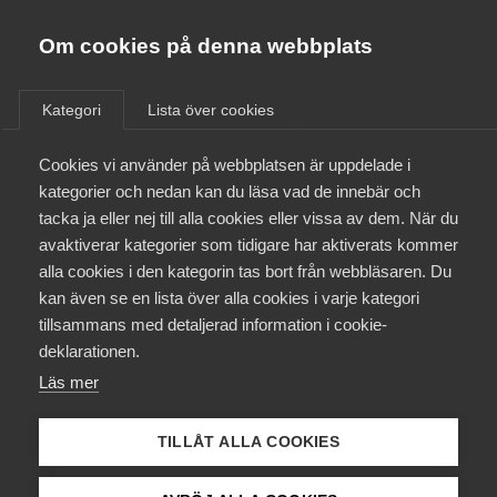
Almega
Förbund
Om cookies på denna webbplats
/
Utbildning
/
Kurser & aktiviteter
Almega Tjänste­förbunden
Om Almega
Kategori
Lista över cookies
Almega Tjänste­företagen
Aktuellt
Cookies vi använder på webbplatsen är uppdelade i
Almega Utbildning
kategorier och nedan kan du läsa vad de innebär och
Innovations­företagen
tacka ja eller nej till alla cookies eller vissa av dem. När du
Medlemskapet
AI-lyftet: AI value
avaktiverar kategorier som tidigare har aktiverats kommer
Kompetens­företagen
alla cookies i den kategorin tas bort från webbläsaren. Du
Mina sidor
unleashed
kan även se en lista över alla cookies i varje kategori
Medie­företagen
tillsammans med detaljerad information i cookie-
Kontakt
Säkerhets­företagen
deklarationen.
Läs mer
Tåg­företagen
Kurser & utbildningar
Vård­företagarna
TILLÅT ALLA COOKIES
Påverkansarbete
Kursen lyfter hur du utvecklar en AI-strategi,