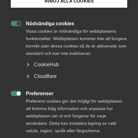
identifierar och prioriterar AI-möjligheter och hur ni
AVBÖJ ALLA COOKIES
kommer igång med AI-initiativ på ett ansvarsfullt
Bli medlem
sätt.
Nödvändiga cookies

Logga in på Arbetsgivarguiden
Vissa cookies är nödvändiga för webbplatsens
funktionalitet. Webbplatsen kommer inte att fungera
Innehåll
korrekt utan dessa cookies så de är aktiverade som
Sök på almega.se
standard och kan inte inaktiveras.
Denna kurs hålls inom initiativet AI-lyftet från
Microsoft och Founderz och är en onlinekurs. Välj
CookieHub
mellan
sex specialiserade vägar
inom försäljning,
Press
Cloudflare
marknadsföring, ekonomi, kundtjänst, juridik eller
In English
HR och få praktiska AI-färdigheter för att ge
framgång.
Cookie-inställningar
Preferenser

Preferens cookies gör det möjligt för webbplatsen
Oavsett vilket område du arbetar inom omformar
att komma ihåg information och anpassa hur
AI hur vi arbetar och fattar beslut. Den här
webbplatsen ser ut och fungerar för varje
onlinekursen erbjuder ett praktiskt, tillgängligt
användare. Detta kan innebära lagring av vald
tillvägagångssätt för att integrera AI i ditt arbete
valuta, region, språk eller färgschema.
– ingen teknisk expertis behövs.