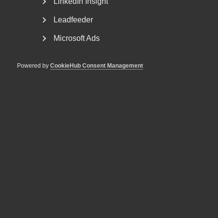
LinkedIn Insight
Kursen passar dig som är yrkesverksam och vill
Leadfeeder
förbereda dig för AI-drivna förändringar i
organisationen.
Microsoft Ads
Powered by
CookieHub Consent Management
Kostnad och anmälan
Kostnadsfritt.
Läs mer och gå kursen (founderz.com)
Om AI-lyftet