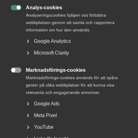
Analys-cookies
Grunderna i AI:
Lär dig grunderna i

Analyseringscookies hjälper oss förbättra
artificiell intelligens.
webbplatsen genom att samla och rapportera
Praktiska tillämpningar:
Upptäck hur AI
information om hur den används.
används i praktiken.
Google Analytics
AI-cybersäkerhet och
dataanalys:
Viktiga färdigheter för
Microsoft Clarity
framtiden.
Marknadsförings-cookies
Guide:
Produktivitetsoptimering under hela

dagen
Marknadsförings-cookies används för att spåra
gester på olika webbplatser för att kunna visa
Obs! Kursmaterialet är på engelska men kan
relevanta och engagerande annonser.
översättas i webbläsare.
Google Ads
Meta Pixel
YouTube
Målgrupp