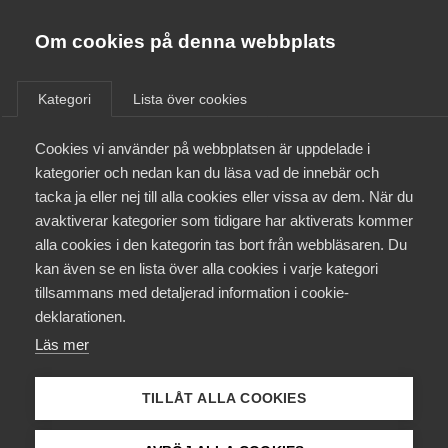
Almega
Förbund
Om cookies på denna webbplats
Almega Tjänste­förbunden
Om Almega
Kategori
Lista över cookies
IT-företag
Almega Tjänste­företagen
Aktuellt
Cookies vi använder på webbplatsen är uppdelade i
Almega Utbildning
kategorier och nedan kan du läsa vad de innebär och
Innovations­företagen
tacka ja eller nej till alla cookies eller vissa av dem. När du
Medlemskapet
avaktiverar kategorier som tidigare har aktiverats kommer
Kompetens­företagen
29 oktober 2025
AD-domar
alla cookies i den kategorin tas bort från webbläsaren. Du
Mina sidor
kan även se en lista över alla cookies i varje kategori
Medie­företagen
Rättslig prövning av uppsägning
tillsammans med detaljerad information i cookie-
och repressalier
Kontakt
Säkerhets­företagen
deklarationen.
Läs mer
Tåg­företagen
Kurser & utbildningar
Vård­företagarna
TILLÅT ALLA COOKIES
28 oktober 2025
AD-domar
Påverkansarbete
Tvist om utebliven lön avgjord –