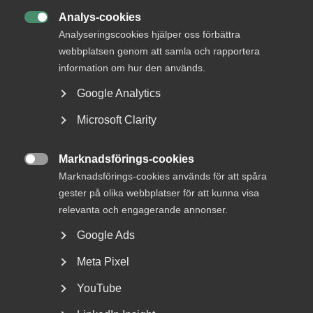
25 september 2025
AD-domar
Analys-cookies
Tvist om royalty för Snöbollen var

Analyseringscookies hjälper oss förbättra
inte en arbetstvist, enligt
webbplatsen genom att samla och rapportera
information om hur den används.
Arbetsdomstolen
Google Analytics
Microsoft Clarity
26 augusti 2025
AD-domar
Marknadsförings-cookies
Gravida lärare fick rätt till lön –

Marknadsförings-cookies används för att spåra
kommuner bröt mot EU-rätt
gester på olika webbplatser för att kunna visa
relevanta och engagerande annonser.
Google Ads
8 augusti 2025
AD-domar
Meta Pixel
Fråga om arbetstagarbegreppet
YouTube
och förhandlingsskyldighet