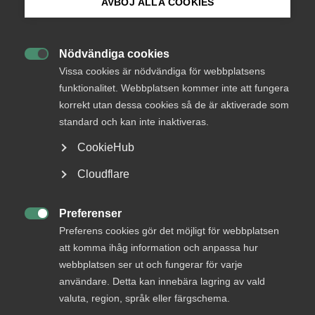
AVBÖJ ALLA COOKIES
kock får ersättning
Bli medlem
Nödvändiga cookies

Logga in på Arbetsgivarguiden
Vissa cookies är nödvändiga för webbplatsens
28 oktober 2025
AD-domar
funktionalitet. Webbplatsen kommer inte att fungera
Facklig rättshjälp hindrar inte
korrekt utan dessa cookies så de är aktiverade som
Sök på almega.se
ersättning för rättslig rådgivning
standard och kan inte inaktiveras.
CookieHub
Press
Cloudflare
In English
10 oktober 2025
AD-domar
Arbetsdomstolen godkände
Cookie-inställningar
Preferenser

Preferens cookies gör det möjligt för webbplatsen
uppsägning – arbets­brist ansågs
att komma ihåg information och anpassa hur
styrkt
webbplatsen ser ut och fungerar för varje
användare. Detta kan innebära lagring av vald
valuta, region, språk eller färgschema.