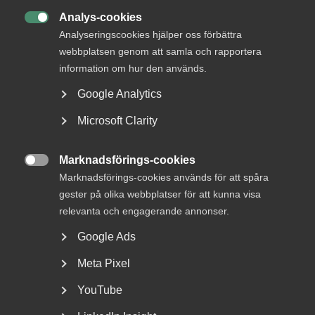
Analys-cookies

Analyseringscookies hjälper oss förbättra
webbplatsen genom att samla och rapportera
The Work Environment Act
information om hur den används.
explained
Google Analytics
Work environment is well cared for in the Swedish law. The
Microsoft Clarity
lawmakers have made a point of the fact that employers
have to make sure that the work environment is sound for
employees. How can we understand this?
Marknadsförings-cookies

Marknadsförings-cookies används för att spåra
Our two guests, Christine Sorselius and Lina Cronebäck,
gester på olika webbplatser för att kunna visa
are legal advisors, experts in labour law, and give day-to-
relevanta och engagerande annonser.
day service and advice to our member companies.
Google Ads
– The work environment legislation in Sweden is all about
Meta Pixel
prevention and well being. The cornerstone is the Work
Environment Act, which sets out that every employer must
YouTube
create a safe, a healthy and an inclusive workplace. And