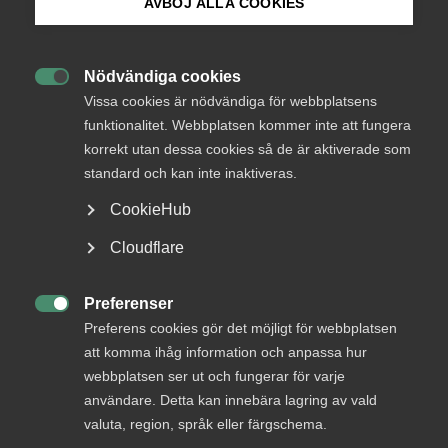
AVBÖJ ALLA COOKIES
In episode 28 of Almegapodden we break down the
Bli medlem
essentials of the Swedish work environment
regulations for our English-speaking audience.
Nödvändiga cookies

Logga in på Arbetsgivarguiden
What they mean, why they matter and how they
Vissa cookies är nödvändiga för webbplatsens
shape everyday working life.
funktionalitet. Webbplatsen kommer inte att fungera
korrekt utan dessa cookies så de är aktiverade som
Sök på almega.se
standard och kan inte inaktiveras.
Almega
Arbetsgivarfrågor
16 februari
Artiklar
CookieHub
Press
Cloudflare
In English
MER OM ALMEGA
Cookie-inställningar
Preferenser

Preferens cookies gör det möjligt för webbplatsen
att komma ihåg information och anpassa hur
29 juli
webbplatsen ser ut och fungerar för varje
”Fackens arbetstidskrav hotar jobb,
användare. Detta kan innebära lagring av vald
välfärd och den svenska modellen”
valuta, region, språk eller färgschema.