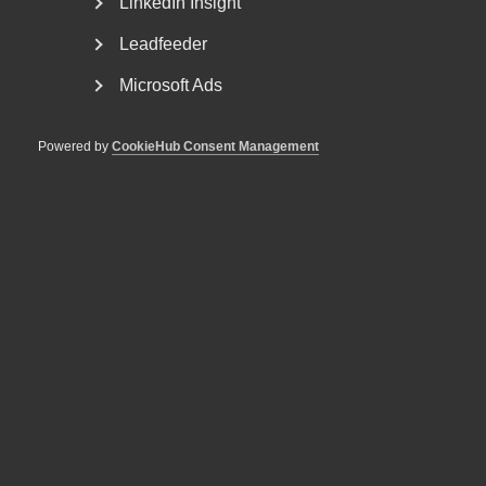
this is a framework law. It focuses on prevention,
LinkedIn Insight
collaboration and adapting work to the specific individual,
Leadfeeder
says Lina Cronebäck.
Microsoft Ads
Listen to the episode on Spotify:
Powered by
CookieHub Consent Management
Almegapodden episode 28 – Work enviroment
Publicerad:
16 februari 2026
Senast uppdaterad:
16 februari 2026
MER OM ALMEGA
5 augusti
VD svarar