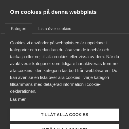
Almega
Förbund
Om cookies på denna webbplats
Almega Tjänste­förbunden
/
Aktuellt
/
Artiklar
/
Om Almega
Kategori
Lista över cookies
Almega Tjänste­företagen
Aktuellt
Cookies vi använder på webbplatsen är uppdelade i
Almega Utbildning
kategorier och nedan kan du läsa vad de innebär och
Innovations­företagen
tacka ja eller nej till alla cookies eller vissa av dem. När du
Medlemskapet
avaktiverar kategorier som tidigare har aktiverats kommer
Kompetens­företagen
alla cookies i den kategorin tas bort från webbläsaren. Du
Mina sidor
kan även se en lista över alla cookies i varje kategori
Medie­företagen
tillsammans med detaljerad information i cookie-
Kontakt
Säkerhets­företagen
deklarationen.
Läs mer
Tåg­företagen
Kurser & utbildningar
Vård­företagarna
TILLÅT ALLA COOKIES
Work environment
Påverkansarbete