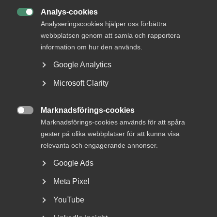
29 juni
Analys-cookies

Psykologisk trygghet på jobbet – råd till
Analyseringscookies hjälper oss förbättra
dig som arbetsgivare
webbplatsen genom att samla och rapportera
information om hur den används.
Google Analytics
Microsoft Clarity
När en medarbetare får många
följare
Marknadsförings-cookies

Marknadsförings-cookies används för att spåra
Om en arbetsgivare noterar att en medarbetare har ett
gester på olika webbplatser för att kunna visa
stort konto på sociala medier är det lämpligt att skaffa sig
relevanta och engagerande annonser.
en översiktlig bild av kontots innehåll. I de flesta fall saknar
ett sådant konto samband med arbetsgivarens
Google Ads
verksamhet och medför ingen negativ påverkan för
Meta Pixel
arbetsgivaren. Då uppstår ingen intressekonflikt. Först om
kontots innehåll eller användning kan anses skada
YouTube
arbetsgivarens verksamhet ställs det arbetsrättsliga
regelverket på sin spets.