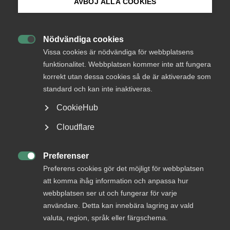
AVBÖJ ALLA COOKIES
Bli medlem
I sociala medier möts yttrandefrihet och
Nödvändiga cookies
arbetsrättslig lojalitet i ett och samma flöde, och

Logga in på Arbetsgivarguiden
Vissa cookies är nödvändiga för webbplatsens
kan skapa osäkerhet för arbetsgivare. Vad händer
funktionalitet. Webbplatsen kommer inte att fungera
när personliga åsikter blir offentliga och samtidigt
korrekt utan dessa cookies så de är aktiverade som
Sök på almega.se
kan kopplas till arbetsgivarens verksamhet, och hur
standard och kan inte inaktiveras.
fungerar det när en medarbetare ingår
kommersiella samarbeten med andra företag?
CookieHub
Almegas arbetsrättsjurist Rebecka Hansson reder
Press
Cloudflare
ut vad du behöver tänka på som arbetsgivare.
In English
Cookie-inställningar
Preferenser
Arbetsgivarfrågor
18 februari
Artiklar

Preferens cookies gör det möjligt för webbplatsen
att komma ihåg information och anpassa hur
webbplatsen ser ut och fungerar för varje
användare. Detta kan innebära lagring av vald
MER OM ARBETSGIVARFRÅGOR
valuta, region, språk eller färgschema.