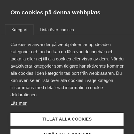
Almega
Förbund
Om cookies på denna webbplats
Almega Tjänste­förbunden
/
Aktuellt
/
Artiklar
/
Om Almega
Kategori
Lista över cookies
Almega Tjänste­företagen
Aktuellt
Cookies vi använder på webbplatsen är uppdelade i
Almega Utbildning
kategorier och nedan kan du läsa vad de innebär och
Innovations­företagen
tacka ja eller nej till alla cookies eller vissa av dem. När du
Medlemskapet
avaktiverar kategorier som tidigare har aktiverats kommer
Kompetens­företagen
alla cookies i den kategorin tas bort från webbläsaren. Du
Mina sidor
kan även se en lista över alla cookies i varje kategori
Medie­företagen
tillsammans med detaljerad information i cookie-
Kontakt
Säkerhets­företagen
deklarationen.
Läs mer
Tåg­företagen
Kurser & utbildningar
Vård­företagarna
TILLÅT ALLA COOKIES
Sociala medier och lojalitet –
Påverkansarbete
råd till dig som arbetsgivare