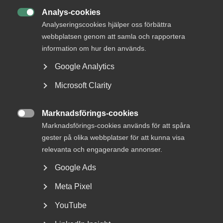
Analys-cookies

Analyseringscookies hjälper oss förbättra
Arbetstillstånd är det tillstånd som ofta krävs för att en
person ska kunna arbeta i ett land där man inte är
webbplatsen genom att samla och rapportera
medborgare. När du som arbetsgivare anställer en person
information om hur den används.
som är från ett land utanför EU, ett så kallat tredje land,
Google Analytics
då behöver du säkerställa att personen har rätt att arbeta
och vistas i Sverige.
Microsoft Clarity
”Det nya systemet skiljer sig från det tidigare och kan
Marknadsförings-cookies

upplevas som komplicerat”
Marknadsförings-cookies används för att spåra
gester på olika webbplatser för att kunna visa
relevanta och engagerande annonser.
Avsnittet gästas av
Emilie Gustafson
, arbetsrättsjurist,
Google Ads
och
Saima Malik
, handläggare för arbetstillstånd på
Meta Pixel
Almega.
YouTube
– Sedan drygt ett år tillbaka har Migrationsverket infört
ett nytt system för handläggning av