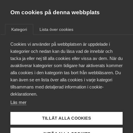
Almega
Förbund
Om cookies på denna webbplats
Almega Tjänste­förbunden
/
Aktuellt
/
Podcast
/
Om Almega
Kategori
Lista över cookies
Almega Tjänste­företagen
Aktuellt
Cookies vi använder på webbplatsen är uppdelade i
Almega Utbildning
kategorier och nedan kan du läsa vad de innebär och
Innovations­företagen
tacka ja eller nej till alla cookies eller vissa av dem. När du
Medlemskapet
avaktiverar kategorier som tidigare har aktiverats kommer
Kompetens­företagen
alla cookies i den kategorin tas bort från webbläsaren. Du
Mina sidor
kan även se en lista över alla cookies i varje kategori
Medie­företagen
tillsammans med detaljerad information i cookie-
Kontakt
Säkerhets­företagen
deklarationen.
Läs mer
Tåg­företagen
Kurser & utbildningar
Vård­företagarna
TILLÅT ALLA COOKIES
Aktuellt om arbetstillstånd
Påverkansarbete