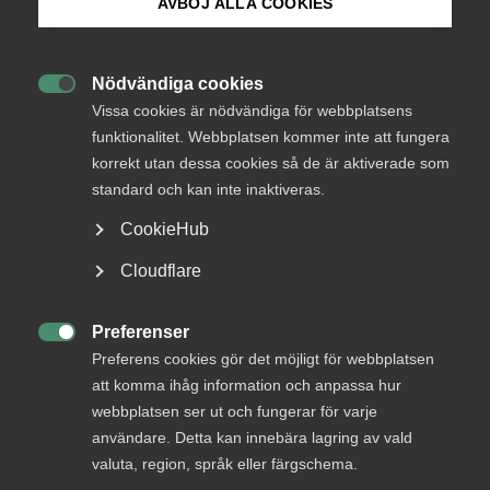
AVBÖJ ALLA COOKIES
I avsnitt 27 av Almegapodden pratar vi om
Bli medlem
arbetstillstånd. Hur gör man en korrekt ansökan om
arbetstillstånd, och hur ser Migrationsverkets nya
Nödvändiga cookies

Logga in på Arbetsgivarguiden
system ut? Vad är försörjningskravet, och är det
Vissa cookies är nödvändiga för webbplatsens
fler förändringar på gång?
funktionalitet. Webbplatsen kommer inte att fungera
korrekt utan dessa cookies så de är aktiverade som
Sök på almega.se
standard och kan inte inaktiveras.
Arbetsgivarfrågor
12 januari
Podcast
CookieHub
Press
Cloudflare
In English
MER OM ARBETSGIVARFRÅGOR
Cookie-inställningar
Preferenser

Preferens cookies gör det möjligt för webbplatsen
15 juli
att komma ihåg information och anpassa hur
Arbetsrätt i fokus för Almegas
webbplatsen ser ut och fungerar för varje
utbildningshöst
användare. Detta kan innebära lagring av vald
valuta, region, språk eller färgschema.