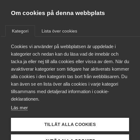
Almega
Förbund
Om cookies på denna webbplats
Almega Tjänste­förbunden
/
Aktuellt
/
Artiklar
/
Om Almega
Kategori
Lista över cookies
Almega Tjänste­företagen
Aktuellt
Cookies vi använder på webbplatsen är uppdelade i
Almega Utbildning
kategorier och nedan kan du läsa vad de innebär och
Innovations­företagen
tacka ja eller nej till alla cookies eller vissa av dem. När du
Medlemskapet
avaktiverar kategorier som tidigare har aktiverats kommer
Kompetens­företagen
alla cookies i den kategorin tas bort från webbläsaren. Du
Mina sidor
kan även se en lista över alla cookies i varje kategori
Medie­företagen
tillsammans med detaljerad information i cookie-
Kontakt
Säkerhets­företagen
deklarationen.
Läs mer
Tåg­företagen
Kurser & utbildningar
Vård­företagarna
TILLÅT ALLA COOKIES
Påverkansarbete