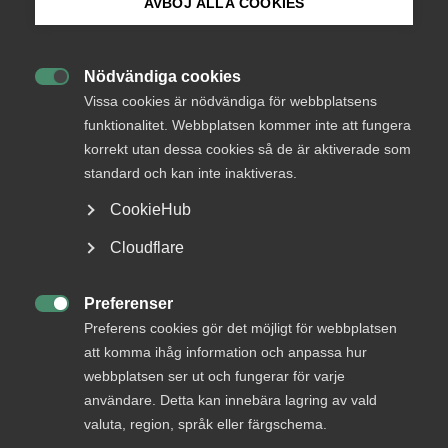
AVBÖJ ALLA COOKIES
Bli medlem
Så drabbar Teslastrejken
företag med kollektivavtal
Nödvändiga cookies

Logga in på Arbetsgivarguiden
Vissa cookies är nödvändiga för webbplatsens
funktionalitet. Webbplatsen kommer inte att fungera
Trots att de redan har kollektivavtal så drabbas nu
korrekt utan dessa cookies så de är aktiverade som
Sök på almega.se
allt fler företag av den långdragna Teslastrejken.
standard och kan inte inaktiveras.
”Situationen är helt absurd. Har man tecknat
CookieHub
kollektivavtal råder fredsplikt”, säger Maria Möller,
arbetsgivarpolitisk chef på Almega i en intervju
Press
Cloudflare
med Tidningen Näringslivet.
In English
Cookie-inställningar
Preferenser
Arbetsgivarfrågor
30 oktober 2025
Artiklar

Preferens cookies gör det möjligt för webbplatsen
att komma ihåg information och anpassa hur
webbplatsen ser ut och fungerar för varje
användare. Detta kan innebära lagring av vald
MER OM ARBETSGIVARFRÅGOR
valuta, region, språk eller färgschema.