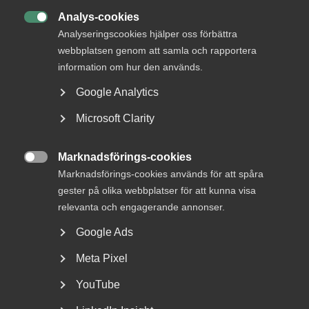
Analys-cookies

Analyseringscookies hjälper oss förbättra
webbplatsen genom att samla och rapportera
Utvecklingen av generativ AI påverkar nu påtagligt
information om hur den används.
juristyrkets struktur. Arbetsuppgifter som länge utgjort
Google Analytics
grunden för instegsroller – exempelvis
dokumentgranskning, research och sammanställning av
Microsoft Clarity
underlag kan i dag automatiseras med hög precision. Detta
innebär att de traditionella instegsjobben för
nyutexaminerade jurister och juristassistenter successivt
Marknadsförings-cookies

kan minska i omfattning.
Marknadsförings-cookies används för att spåra
gester på olika webbplatser för att kunna visa
En bransch i förändring
relevanta och engagerande annonser.
Google Ads
För branschen väcker utvecklingen viktiga frågor om hur
ny kompetens ska utvecklas. Om de enklare momenten
Meta Pixel
försvinner riskerar unga jurister att gå miste om de
erfarenheter som tidigare byggdes upp stegvis. För att
YouTube
säkerställa en hållbar kompetensförsörjning behöver