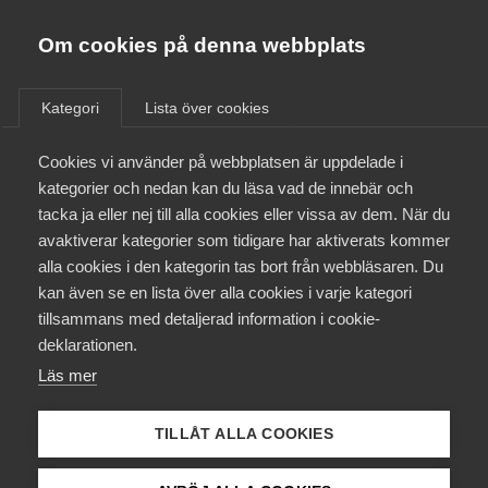
Almega
Förbund
Om cookies på denna webbplats
Almega Tjänste­förbunden
/
Aktuellt
/
Artiklar
/
Om Almega
Kategori
Lista över cookies
Almega Tjänste­företagen
Aktuellt
Cookies vi använder på webbplatsen är uppdelade i
Almega Utbildning
kategorier och nedan kan du läsa vad de innebär och
Innovations­företagen
tacka ja eller nej till alla cookies eller vissa av dem. När du
Medlemskapet
avaktiverar kategorier som tidigare har aktiverats kommer
Kompetens­företagen
alla cookies i den kategorin tas bort från webbläsaren. Du
Mina sidor
kan även se en lista över alla cookies i varje kategori
Medie­företagen
tillsammans med detaljerad information i cookie-
Kontakt
Säkerhets­företagen
deklarationen.
Läs mer
Tåg­företagen
Kurser & utbildningar
Vård­företagarna
TILLÅT ALLA COOKIES
Påverkansarbete