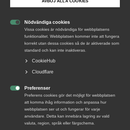
AVBÖJ ALLA COOKIES
Instegsjobben för unga
jurister utmanas av AI
Bli medlem
Nödvändiga cookies

Logga in på Arbetsgivarguiden
Almegas arbetsrättsliga rådgivning är en av våra
Vissa cookies är nödvändiga för webbplatsens
funktionalitet. Webbplatsen kommer inte att fungera
viktigaste och mest uppskattade tjänster för
korrekt utan dessa cookies så de är aktiverade som
Sök på almega.se
medlemsföretagen. För att fortsätta ligga i
standard och kan inte inaktiveras.
framkant behöver vi utveckla juristrollen i takt med
den snabba framväxten av generativ AI.
CookieHub
Press
Cloudflare
AI
23 oktober 2025
Artiklar
In English
Cookie-inställningar
Preferenser
MER OM AI

Preferens cookies gör det möjligt för webbplatsen
att komma ihåg information och anpassa hur
18 maj
webbplatsen ser ut och fungerar för varje
användare. Detta kan innebära lagring av vald
Debatt: Regeringen stänger ute flickor
valuta, region, språk eller färgschema.
från AI