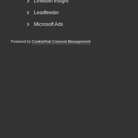
LinkedIn Insight
Almegapodden avsnitt 23 – AI och juristens roll (Spotify)
Leadfeeder
Microsoft Ads
Publicerad:
1 september 2025
Powered by
CookieHub Consent Management
Senast uppdaterad:
1 september 2025
MER OM ALMEGA
5 augusti
VD svarar
“Tillväxten tillbaka i fokus”
29 juli
Debattartiklar