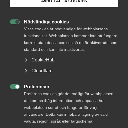
AVBÖJ ALLA COOKIES
Juristyrket står inför stora förändringar. Generativ
Bli medlem
AI är redan här – men hur långt har jurister
egentligen kommit i att använda AI i vardagen, och
Nödvändiga cookies

Logga in på Arbetsgivarguiden
vad väntar runt nästa hörn?
Vissa cookies är nödvändiga för webbplatsens
funktionalitet. Webbplatsen kommer inte att fungera
korrekt utan dessa cookies så de är aktiverade som
Almega
Arbetsgivarfrågor
Sök på almega.se
standard och kan inte inaktiveras.
1 september 2025
Artiklar
CookieHub
Press
Cloudflare
MER OM ALMEGA
In English
Cookie-inställningar
Preferenser

29 juli
Preferens cookies gör det möjligt för webbplatsen
att komma ihåg information och anpassa hur
”Fackens arbetstidskrav hotar jobb,
webbplatsen ser ut och fungerar för varje
välfärd och den svenska modellen”
användare. Detta kan innebära lagring av vald
valuta, region, språk eller färgschema.