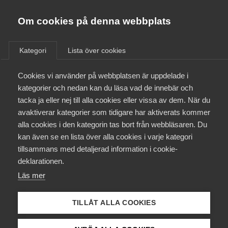
Almega
Förbund
Om cookies på denna webbplats
Almega Tjänste­förbunden
/
Aktuellt
/
Artiklar
/
Om Almega
Kategori
Lista över cookies
Almega Tjänste­företagen
Aktuellt
Cookies vi använder på webbplatsen är uppdelade i
Almega Utbildning
kategorier och nedan kan du läsa vad de innebär och
Innovations­företagen
tacka ja eller nej till alla cookies eller vissa av dem. När du
Medlemskapet
avaktiverar kategorier som tidigare har aktiverats kommer
Kompetens­företagen
alla cookies i den kategorin tas bort från webbläsaren. Du
Mina sidor
kan även se en lista över alla cookies i varje kategori
Medie­företagen
tillsammans med detaljerad information i cookie-
Kontakt
Säkerhets­företagen
deklarationen.
Läs mer
Tåg­företagen
Kurser & utbildningar
Vård­företagarna
TILLÅT ALLA COOKIES
AI och juristens roll
Påverkansarbete