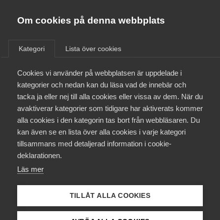
Almega
Förbund
Om cookies på denna webbplats
Almega Tjänste­förbunden
/
Aktuellt
/
Artiklar
/
Om Almega
Kategori
Lista över cookies
Almega Tjänste­företagen
Aktuellt
Cookies vi använder på webbplatsen är uppdelade i
Almega Utbildning
kategorier och nedan kan du läsa vad de innebär och
Innovations­företagen
tacka ja eller nej till alla cookies eller vissa av dem. När du
Medlemskapet
avaktiverar kategorier som tidigare har aktiverats kommer
Kompetens­företagen
alla cookies i den kategorin tas bort från webbläsaren. Du
Mina sidor
kan även se en lista över alla cookies i varje kategori
Medie­företagen
tillsammans med detaljerad information i cookie-
Kontakt
Säkerhets­företagen
deklarationen.
Läs mer
Tåg­företagen
Kurser & utbildningar
Vård­företagarna
TILLÅT ALLA COOKIES
Tjänste­företagens
Påverkansarbete
avtalsrörelse