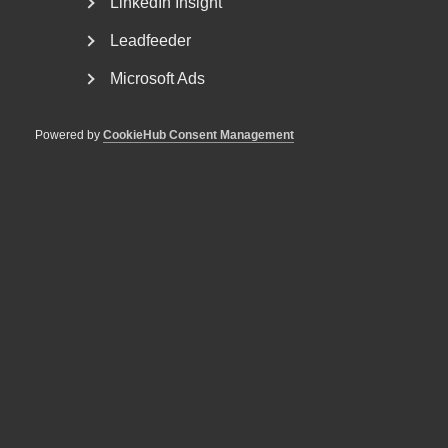
LinkedIn Insight
Lyssna på hela avsnittet för att få koll på hur det går i
Leadfeeder
avtalsrörelsen och vilka frågor som diskuteras just nu.
Microsoft Ads
Almegapodden avsnitt 22 – Tjänsteföretagens
avtalsrörelse (Spotify)
Powered by
CookieHub Consent Management
Publicerad:
2 juni 2025
Senast uppdaterad:
2 juni 2025
MER OM ALMEGA
5 augusti
VD svarar
“Tillväxten tillbaka i fokus”