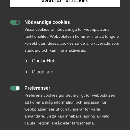
AVBÖJ ALLA COOKIES
Bli medlem
I avsnitt 22 av Almegapodden får vi en djupdykning i
Nödvändiga cookies
vad som hänt hittills i avtalsrörelsen, hur många

Logga in på Arbetsgivarguiden
Vissa cookies är nödvändiga för webbplatsens
avtal som tecknats, vad som sticker ut och vad som
funktionalitet. Webbplatsen kommer inte att fungera
väntar härnäst.
korrekt utan dessa cookies så de är aktiverade som
Sök på almega.se
standard och kan inte inaktiveras.
Almega
Arbetsgivarfrågor
CookieHub
2 juni 2025
Artiklar
Press
Cloudflare
In English
MER OM ALMEGA
Cookie-inställningar
Preferenser

Preferens cookies gör det möjligt för webbplatsen
att komma ihåg information och anpassa hur
29 juli
webbplatsen ser ut och fungerar för varje
”Fackens arbetstidskrav hotar jobb,
användare. Detta kan innebära lagring av vald
välfärd och den svenska modellen”
valuta, region, språk eller färgschema.