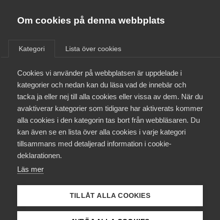
Almega
Förbund
Om cookies på denna webbplats
Almega Tjänste­förbunden
/
Aktuellt
/
Artiklar
/
Om Almega
Kategori
Lista över cookies
Almega Tjänste­företagen
Aktuellt
Cookies vi använder på webbplatsen är uppdelade i
Almega Utbildning
kategorier och nedan kan du läsa vad de innebär och
Innovations­företagen
tacka ja eller nej till alla cookies eller vissa av dem. När du
Medlemskapet
avaktiverar kategorier som tidigare har aktiverats kommer
Kompetens­företagen
alla cookies i den kategorin tas bort från webbläsaren. Du
Mina sidor
kan även se en lista över alla cookies i varje kategori
Medie­företagen
tillsammans med detaljerad information i cookie-
Kontakt
Säkerhets­företagen
deklarationen.
Läs mer
Tåg­företagen
Kurser & utbildningar
Vård­företagarna
TILLÅT ALLA COOKIES
Påverkansarbete