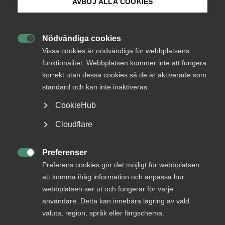
AVBÖJ ALLA COOKIES
Få koll på EU:s nya regler om
lönetransparens
Bli medlem
Nödvändiga cookies

Logga in på Arbetsgivarguiden
EU har antagit det så kallade
Vissa cookies är nödvändiga för webbplatsens
funktionalitet. Webbplatsen kommer inte att fungera
lönetransparensdirektivet, som ska ge ökad insyn i
korrekt utan dessa cookies så de är aktiverade som
Sök på almega.se
företagens lönesättning. Men hur kommer dessa
standard och kan inte inaktiveras.
nya regler att påverka dig som arbetsgivare och hur
kan du förbereda dig utifrån de regler som redan
CookieHub
gäller?
Press
Cloudflare
In English
Arbetsgivarfrågor
Lön
Cookie-inställningar
Preferenser
17 april 2024
Artiklar

Preferens cookies gör det möjligt för webbplatsen
att komma ihåg information och anpassa hur
webbplatsen ser ut och fungerar för varje
RELATERAT INNEHÅLL
användare. Detta kan innebära lagring av vald
valuta, region, språk eller färgschema.