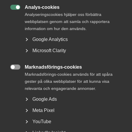
20 augusti 2021
Analys-cookies
Bli medlem

Analyseringscookies hjälper oss förbättra
webbplatsen genom att samla och rapportera
information om hur den används.
Google Analytics
Vi har ställt ett par frågor till
Sophie Törne
,
Microsoft Clarity
arbetsrättsjurist på Almega, om de nya reglerna.
Vad handlar EU:s regler om
Marknadsförings-cookies
lönetransparens om?

Marknadsförings-cookies används för att spåra
gester på olika webbplatser för att kunna visa
– Det handlar om att kvinnor och män som lika eller
relevanta och engagerande annonser.
likvärdigt arbete inte ska ha olika lön på grund av kön.
Google Ads
Förbudet mot könsdiskriminering har funnits med från
EU:s start, men ändå finns oförklarade löneskillnader
Meta Pixel
mellan män och kvinnor kvar inom EU. Nya skarpare regler
börjar gälla under 2026.
YouTube