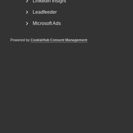
LinkedIn Insight
Leadfeeder
Microsoft Ads
24 april
Artiklar
Lön: Vad ska medarbetaren göra?
Powered by
CookieHub Consent Management
DU KANSKE OCKSÅ ÄR INTRESSERAD AV
DETTA?