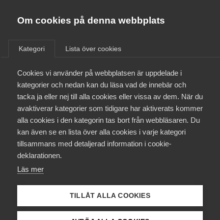
Almega
Förbund
Om cookies på denna webbplats
Almega Tjänste­förbunden
/
Aktuellt
/
Arbetsgivarnytt
/
Om Almega
Kategori
Lista över cookies
Almega Tjänste­företagen
Aktuellt
Cookies vi använder på webbplatsen är uppdelade i
Almega Utbildning
Årets lönerevision Etermedie­
kategorier och nedan kan du läsa vad de innebär och
avtalet med Journalist­
Innovations­företagen
tacka ja eller nej till alla cookies eller vissa av dem. När du
Medlemskapet
förbundet för tiden 1 april
avaktiverar kategorier som tidigare har aktiverats kommer
Kompetens­företagen
2024 – 31 mars 2025
alla cookies i den kategorin tas bort från webbläsaren. Du
Mina sidor
kan även se en lista över alla cookies i varje kategori
Medie­företagen
tillsammans med detaljerad information i cookie-
Kontakt
Säkerhets­företagen
Lönerevisionen 2024 närmar sig och det är dags att
deklarationen.
sätta i gång med förberedelserna. Vi vill påminna
Läs mer
Tåg­företagen
Kurser & utbildningar
om några viktiga utgångspunkter i löneavtalet.
Vård­företagarna
TILLÅT ALLA COOKIES
Lön
Påverkansarbete
6 februari 2024
Arbetsgivarnytt