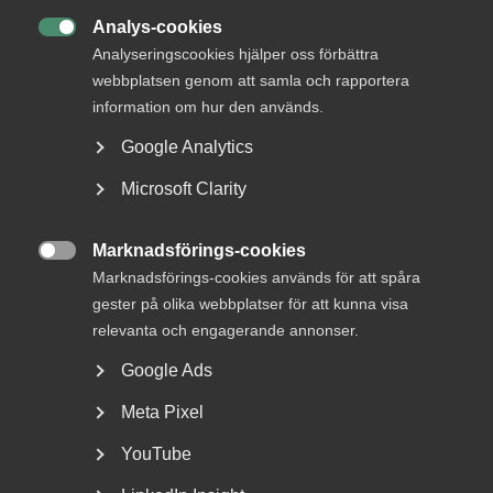
Analys-cookies

MER OM LÖN
Analyseringscookies hjälper oss förbättra
webbplatsen genom att samla och rapportera
16 juni
Artiklar
information om hur den används.
Händer det något med
Google Analytics
lönetransparens­direktivet?
Microsoft Clarity
Marknadsförings-cookies

22 maj
Marknadsförings-cookies används för att spåra
Vem gör vad i löneprocessen? – 5
gester på olika webbplatser för att kunna visa
relevanta och engagerande annonser.
roller och vad de ska göra
Google Ads
Meta Pixel
7 maj
Artiklar
YouTube
Lön: Vad ska facket göra?