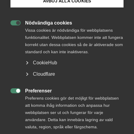
AVBÖJ ALLA COOKIES
Bli medlem
Nödvändiga cookies

Logga in på Arbetsgivarguiden
Vissa cookies är nödvändiga för webbplatsens
Endast tillgänglig för
funktionalitet. Webbplatsen kommer inte att fungera
medlemmar
korrekt utan dessa cookies så de är aktiverade som
Sök på almega.se
standard och kan inte inaktiveras.
CookieHub
Press
Logga in
Cloudflare
In English
Cookie-inställningar
Preferenser
Bli medlem

Preferens cookies gör det möjligt för webbplatsen
att komma ihåg information och anpassa hur
webbplatsen ser ut och fungerar för varje
användare. Detta kan innebära lagring av vald
valuta, region, språk eller färgschema.