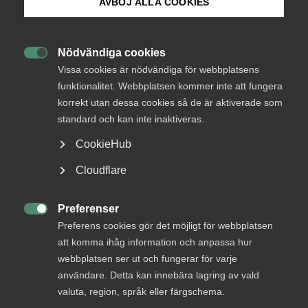
AVBÖJ ALLA COOKIES
Bli medlem
Okategoriserade
Nödvändiga cookies
22 december 2023
Medlemsnyheter

Logga in på Arbetsgivarguiden
Vissa cookies är nödvändiga för webbplatsens
funktionalitet. Webbplatsen kommer inte att fungera
korrekt utan dessa cookies så de är aktiverade som
Sök på almega.se
standard och kan inte inaktiveras.
CookieHub
Endast tillgänglig för
Press
medlemmar
Cloudflare
In English
Cookie-inställningar
Preferenser

Preferens cookies gör det möjligt för webbplatsen
Logga in
att komma ihåg information och anpassa hur
webbplatsen ser ut och fungerar för varje
användare. Detta kan innebära lagring av vald
Bli medlem
valuta, region, språk eller färgschema.