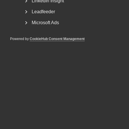
LinkedIn Insight
Vad är bakgrunden till att Almega har tagit fram en
Leadfeeder
rådgivning kring offentlig upphandling? – Offentlig...
Microsoft Ads
Powered by
CookieHub Consent Management
Almega: Undantagen från
lönegolvet räcker inte
Regeringens besked om undantag från det höjda
lönegolvet för arbetskraftsinvandring riskerar att
hämma...