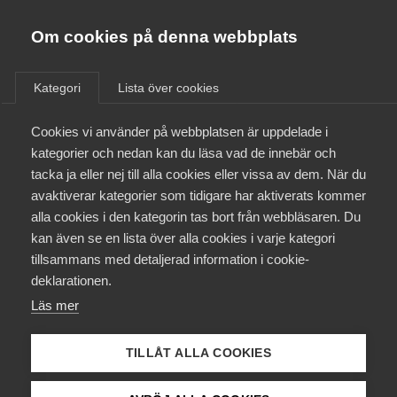
Almega
Förbund
Om cookies på denna webbplats
Almega Tjänste­förbunden
/
Aktuellt
/
Medlemsnyheter
/
Om Almega
Kategori
Lista över cookies
Almega Tjänste­företagen
Aktuellt
Cookies vi använder på webbplatsen är uppdelade i
Almega Utbildning
Almega fortsätter hjälpa
kategorier och nedan kan du läsa vad de innebär och
företag med arbetstillstånd
Innovations­företagen
tacka ja eller nej till alla cookies eller vissa av dem. När du
Medlemskapet
trots omfattande
avaktiverar kategorier som tidigare har aktiverats kommer
Kompetens­företagen
förändringar hos
alla cookies i den kategorin tas bort från webbläsaren. Du
Mina sidor
kan även se en lista över alla cookies i varje kategori
Medie­företagen
Migrationsverket
tillsammans med detaljerad information i cookie-
Kontakt
Säkerhets­företagen
deklarationen.
Den 15 december 2023 avskaffade
Läs mer
Tåg­företagen
Kurser & utbildningar
Migrationsverket certifieringsprocessen för
Vård­företagarna
arbetstillstånd. En ny modell för hantering av
TILLÅT ALLA COOKIES
Påverkansarbete
arbetstillståndsansökningar införs den 29 januari
2024.