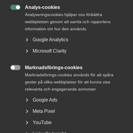
Analys-cookies

Analyseringscookies hjälper oss förbättra
webbplatsen genom att samla och rapportera
information om hur den används.
Google Analytics
DU KANSKE OCKSÅ ÄR INTRESSERAD AV
DETTA?
Microsoft Clarity
Marknadsförings-cookies

Marknadsförings-cookies används för att spåra
gester på olika webbplatser för att kunna visa
relevanta och engagerande annonser.
Google Ads
Meta Pixel
Almega lanserar en ny tjänst
YouTube
inom upphandlingsrådgivning