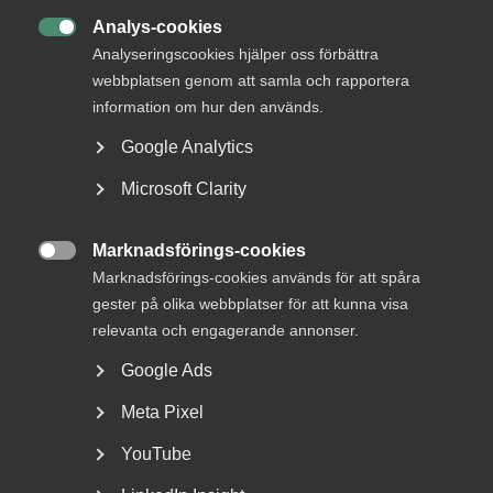
Bred partsöverenskommelse om
framtidens kollektivavtal
Analys-cookies

Analyseringscookies hjälper oss förbättra
webbplatsen genom att samla och rapportera
information om hur den används.
Google Analytics
Med risk för att bli tjatig. Men vet ni att 2,4 miljoner
människor jobbar i den privata tjänstesektorn? Det är fler
Microsoft Clarity
än inom alla andra sektorer i Sverige. Tjänsteföretagen
skapar jobb, genererar tillväxt, leder och driver innovation
samt bygger välfärden. Bara under det senaste året har 45
Marknadsförings-cookies

000 nya tjänstejobb skapats i Sverige enligt vår senaste
Marknadsförings-cookies används för att spåra
tjänsteindikator
.
gester på olika webbplatser för att kunna visa
relevanta och engagerande annonser.
Rätt förutsättningar
Google Ads
Det är också tjänsteföretagen som har förutsättningarna
Meta Pixel
att lösa många av samhällets utmaningar. Men för detta
behövs också rätt förutsättningar. Det behövs politiska
YouTube
reformer. Därför har vi på Almega initierat kampanjen