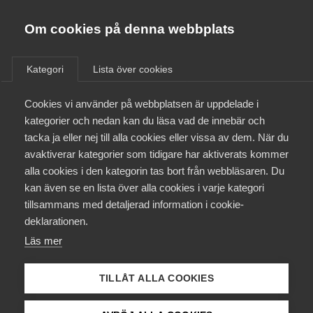
Almega
Förbund
Om cookies på denna webbplats
Almega Tjänste­förbunden
/
Aktuellt
/
VD svarar
/
Om Almega
Kategori
Lista över cookies
Almega Tjänste­företagen
Aktuellt
Cookies vi använder på webbplatsen är uppdelade i
Almega Utbildning
kategorier och nedan kan du läsa vad de innebär och
Innovations­företagen
tacka ja eller nej till alla cookies eller vissa av dem. När du
Medlemskapet
avaktiverar kategorier som tidigare har aktiverats kommer
Kompetens­företagen
alla cookies i den kategorin tas bort från webbläsaren. Du
Mina sidor
kan även se en lista över alla cookies i varje kategori
Medie­företagen
tillsammans med detaljerad information i cookie-
Kontakt
Säkerhets­företagen
deklarationen.
Läs mer
Tåg­företagen
Kurser & utbildningar
Vård­företagarna
TILLÅT ALLA COOKIES
Påverkansarbete
Ann Öberg, vd på Almega