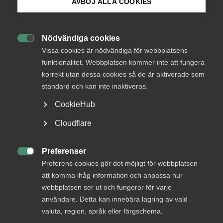
AVBÖJ ALLA COOKIES
Bli medlem
Sverige kan inte vänta
Nödvändiga cookies

Logga in på Arbetsgivarguiden
Vissa cookies är nödvändiga för webbplatsens
Under det senaste decenniet har svenska
funktionalitet. Webbplatsen kommer inte att fungera
beslutsfattare ägnat sig åt krishantering. Nu är det
korrekt utan dessa cookies så de är aktiverade som
Sök på almega.se
hög tid att jobb och företagande återigen förs upp
standard och kan inte inaktiveras.
på den politiska agendan, skriver Almegas vd, Ann
Öberg, i sin krönika.
CookieHub
Press
Cloudflare
Almega
28 juni 2023
VD svarar
In English
Cookie-inställningar
Preferenser

Preferens cookies gör det möjligt för webbplatsen
att komma ihåg information och anpassa hur
MER OM ALMEGA
webbplatsen ser ut och fungerar för varje
användare. Detta kan innebära lagring av vald
23 juni
valuta, region, språk eller färgschema.