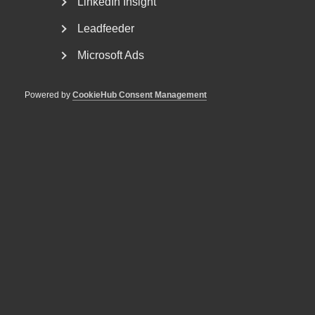
LinkedIn Insight
Fredag 30 december
08.30–17.00
Leadfeeder
Nyårsafton
Stängt
Microsoft Ads
Nyårsdagen
Stängt
Måndag 2 januari
08.30–17.00
Powered by
CookieHub Consent Management
Tisdag 3 januari
08.30–17.00
Onsdag 4 januari
08.30–17.00
Trettondagsafton
08.30–17.00
Fredag 6 januari
Stängt
Som medlem i Almega har du också stöd dygnet runt i form
av vår kunskapsbank på webben – Arbetsgivarguiden. Här
hittar du som arbetsgivare eller chef juridisk rådgivning
och snabb och aktuell information om ditt eller dina
kollektivavtal. Här finns även användbara mallar,
checklistor och blanketter, samt svar på dina frågor kring