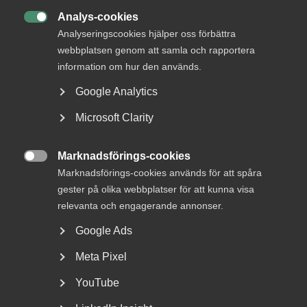
Analys-cookies

Analyseringscookies hjälper oss förbättra
I jouren arbetar arbetsrättsjurister, avtalsexperter och
webbplatsen genom att samla och rapportera
förhandlare med många års erfarenhet. Almegas
information om hur den används.
arbetsgivarjour (telefonrådgivningen) har öppet som
Google Analytics
vanligt alla vardagar under jul och nyår. Du når
arbetsgivarjouren på telefonnummer: 08-762 69 90.
Microsoft Clarity
Fredag 23 december
08.30–17.00
Marknadsförings-cookies

Julafton
Stängt
Marknadsförings-cookies används för att spåra
gester på olika webbplatser för att kunna visa
Juldagen
Stängt
relevanta och engagerande annonser.
Annandag jul
Stängt
Google Ads
Tisdag 27 december
08.30–17.00
Meta Pixel
Onsdag 28 december
08.30–17.00
YouTube
Torsdag 29 december
08.30–17.00