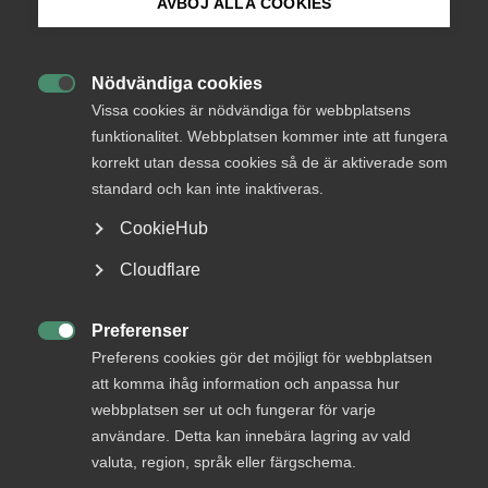
AVBÖJ ALLA COOKIES
jouren
Bli medlem
Jul, nyår och ledighet till trots – som medlem i
Nödvändiga cookies

Logga in på Arbetsgivarguiden
Almega är du välkommen att ringa
Vissa cookies är nödvändiga för webbplatsens
arbetsgivarjouren med dina frågor.
funktionalitet. Webbplatsen kommer inte att fungera
korrekt utan dessa cookies så de är aktiverade som
Sök på almega.se
Almega
Arbetsgivarfrågor
standard och kan inte inaktiveras.
16 december 2022
Nyheter
CookieHub
Press
Cloudflare
In English
MER OM ARBETSGIVARFRÅGOR
Cookie-inställningar
Preferenser

Preferens cookies gör det möjligt för webbplatsen
26 juni
att komma ihåg information och anpassa hur
webbplatsen ser ut och fungerar för varje
För varmt på jobbet? Så kan du som
användare. Detta kan innebära lagring av vald
arbetsgivare agera
valuta, region, språk eller färgschema.