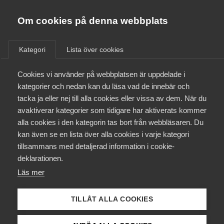
Almega
Förbund
Om cookies på denna webbplats
Almega Tjänste­förbunden
/
Aktuellt
/
Nyheter
/
Om Almega
Kategori
Lista över cookies
Almega Tjänste­företagen
Aktuellt
Cookies vi använder på webbplatsen är uppdelade i
Almega Utbildning
kategorier och nedan kan du läsa vad de innebär och
Innovations­företagen
tacka ja eller nej till alla cookies eller vissa av dem. När du
Medlemskapet
avaktiverar kategorier som tidigare har aktiverats kommer
Kompetens­företagen
alla cookies i den kategorin tas bort från webbläsaren. Du
Mina sidor
kan även se en lista över alla cookies i varje kategori
Medie­företagen
tillsammans med detaljerad information i cookie-
Kontakt
Säkerhets­företagen
deklarationen.
Läs mer
Tåg­företagen
Kurser & utbildningar
Vård­företagarna
TILLÅT ALLA COOKIES
Påverkansarbete
Öppettider för arbetsgivar­