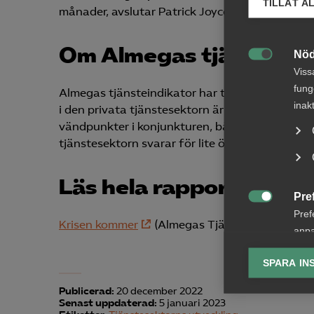
TILLÅT A
månader, avslutar Patrick Joyce.
Om Almegas tjänsteind
Nöd

Viss
fung
Almegas tjänsteindikator har tagits fram av A
inak
i den privata tjänstesektorn är på väg på kort s
vändpunkter i konjunkturen, både inom tjänste
tjänstesektorn svarar för lite över hälften av S
Läs hela rapporten
Pre

Pref
Krisen kommer
(Almegas Tjänsteindikator, fj
anpa
lagr
SPARA IN
Ana
Publicerad:
20 december 2022

Anal
Senast uppdaterad:
5 januari 2023