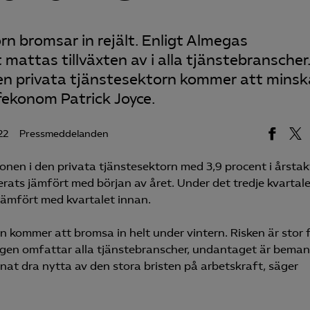
orn bromsar in rejält. Enligt Almegas
 mattas tillväxten av i alla tjänstebranscher
 den privata tjänstesektorn kommer att minsk
fekonom Patrick Joyce.
22
Pressmeddelanden
onen i den privata tjänstesektorn med 3,9 procent i årstak
verats jämfört med början av året. Under det tredje kvartal
ämfört med kvartalet innan.
orn kommer att bromsa in helt under vintern. Risken är stor 
ngen omfattar alla tjänstebranscher, undantaget är bema
nat dra nytta av den stora bristen på arbetskraft, säger