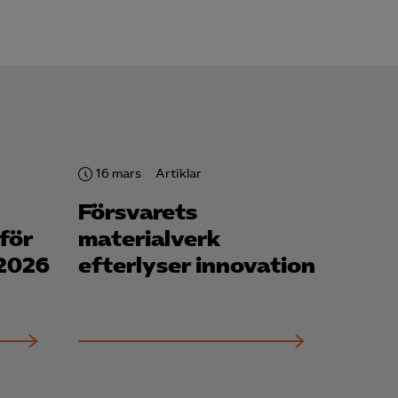
för att kunna
16 mars
Artiklar
Försvarets
för
materialverk
 2026
efterlyser innovation