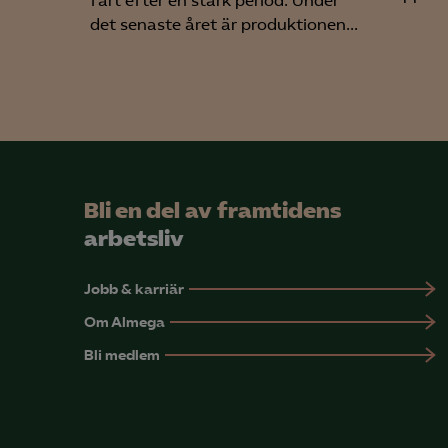
fart efter en stark period. Under
det senaste året är produktionen...
Bli en del av framtidens
arbetsliv
Jobb & karriär
Om Almega
Bli medlem