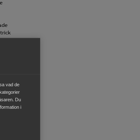
te
kade
trick
höga
äsa vad de
 kategorier
läsaren. Du
t
formation i
mmare
ågra