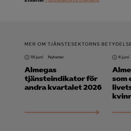
info
Etiketter:
Tjänstesektorns utveckling
Mar

MER OM TJÄNSTESEKTORNS BETYDELS
Mark
visa
18 juni
Nyheter
4 juni
Almegas
Alme
tjänsteindikator för
som 
andra kvartalet 2026
livet
kvin