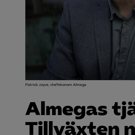
Patrick Joyce, chefekonom Almega
Almegas tjä
Tillväxten n