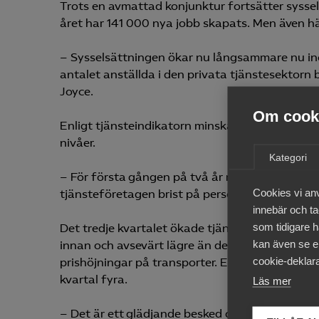
Trots en avmattad konjunktur fortsätter sysse
året har 141 000 nya jobb skapats. Men även här
– Sysselsättningen ökar nu långsammare nu inom
antalet anställda i den privata tjänstesektorn
Joyce.
Om cooki
Enligt tjänsteindikatorn minskar också bristen
nivåer.
Kategori
– För första gången på två år minskar kompete
Cookies vi an
tjänsteföretagen brist på personal, säger Patri
innebär och tac
som tidigare h
Det tredje kvartalet ökade tjänstepriserna med 
kan även se en
innan och avsevärt lägre än den allmänna inflat
cookie-deklara
prishöjningar på transporter. Enligt Almegas 
kvartal fyra.
Läs mer
– Det är ett glädjande besked och ger en föra