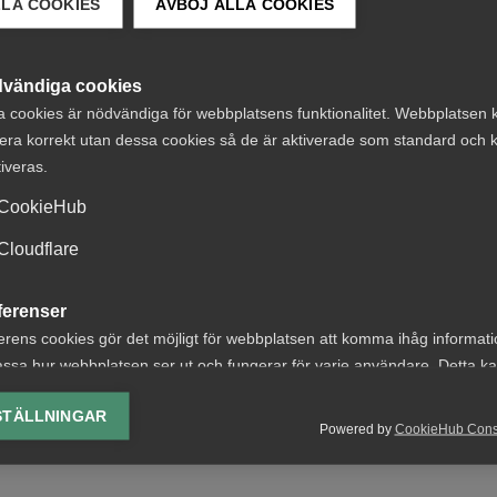
LLA COOKIES
AVBÖJ ALLA COOKIES
ikator
vändiga cookies
a cookies är nödvändiga för webbplatsens funktionalitet. Webbplatsen 
era korrekt utan dessa cookies så de är aktiverade som standard och k
lmega sedan 2001 för att ge en indikation om vart konjunk
tiveras.
ikt. Indikatorn ger information för att tidigt kunna föruts
sektorn och i hela Sveriges ekonomi, eftersom den privata
CookieHub
veriges totala produktion, BNP.
Cloudflare
ferenser
erens cookies gör det möjligt för webbplatsen att komma ihåg informat
ärde kvartalet 2022)
ssa hur webbplatsen ser ut och fungerar för varje användare. Detta k
ing av vald valuta, region, språk eller färgschema.
STÄLLNINGAR
Powered by
CookieHub Con
lys-cookies
yseringscookies hjälper oss förbättra webbplatsen genom att samla oc