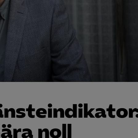
nsteindikator
ära noll