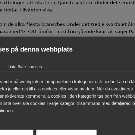
lsättningen att öka inom tjänstesektorn. Under det senas
 börjar tillväxten vika.
 de allra flesta branscher. Under det tredje kvartalet ö
 bara med 17 700 jämfört med föregående kvartal, säger Pa
es på denna webbplats
 på arbetskraft i tjänstesektorn. Men det sker från rekord
Lista över cookies
nsbristen men fortfarande lider närmare hälften av
vänder på webbplatsen är uppdelade i kategorier och nedan kan du l
ck Joyce.
ka ja eller nej till alla cookies eller vissa av dem. När du avaktiverar
ar aktiverats kommer alla cookies i den kategorin tas bort från webb
7,8 procent på årsbasis, vilket var något lägre än kvartale
 lista över alla cookies i varje kategori tillsammans med detaljerad in
ionen. Den främsta förklaringen till detta är lägre
tionen.
prisindikator kommer tjänstepriserna att öka ännu långsa
ning om att inflationen kan komma att vända neråt inom n