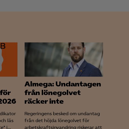
Almega: Undantagen
för
från lönegolvet
 2026
räcker inte
ndikator
Regeringens besked om undantag
och läs
från det höjda lönegolvet för
" i...
arbetskraftsinvandring riskerar att