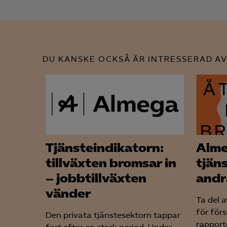
DU KANSKE OCKSÅ ÄR INTRESSERAD AV
Tjänsteindikatorn:
Alm
tillväxten bromsar in
tjän
– jobbtillväxten
andr
vänder
Ta del 
för förs
Den privata tjänstesektorn tappar
rapporte