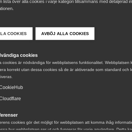
 lista över alla cookies i varje kategori tillsammans med detaljerad in
tionen.
LLA COOKIES
AVBÖJ ALLA COOKIES
vändiga cookies
a cookies är nödvändiga för webbplatsens funktionalitet. Webbplatsen 
era korrekt utan dessa cookies så de är aktiverade som standard och k
tiveras.
CookieHub
 runt i form av vår kunskapsbank på webben –
Cloudflare
re eller chef juridisk rådgivning och snabb och aktuell
är finns även användbara mallar, checklistor och blanketter,
ferenser
gar, lön, lagar, arbetsmiljö och allt annat som rör dig i din 
erens cookies gör det möjligt för webbplatsen att komma ihåg informat
ssa hur webbplatsen ser ut och fungerar för varje användare. Detta k