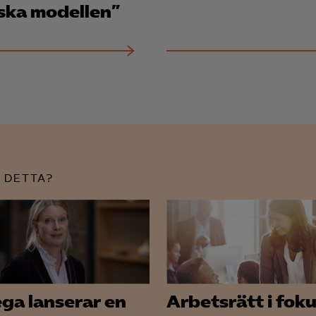
ska modellen”
Leadfeeder
Microsoft Ads
 DETTA?
ga lanserar en
Arbetsrätt i foku