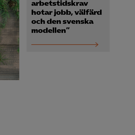
Kurser & utbildningar
arbetstidskrav
hotar jobb, välfärd
och den svenska
Påverkansarbete
modellen”
Bli medlem
Logga in på
Arbetsgivarguiden
Sök på almega.se
Press
In English
Cookie-inställningar