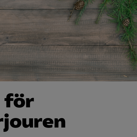
 för
­jouren