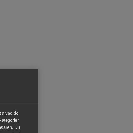
äsa vad de
 kategorier
läsaren. Du