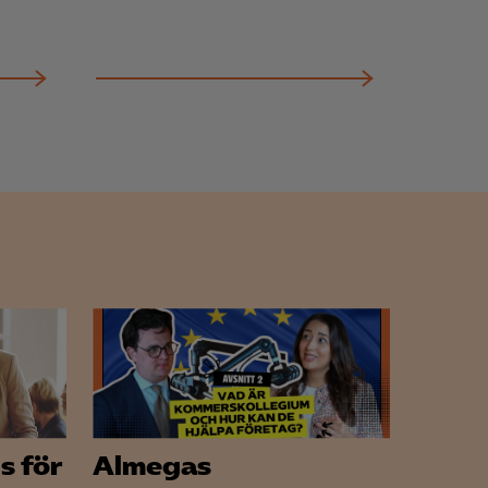
s för
Almegas