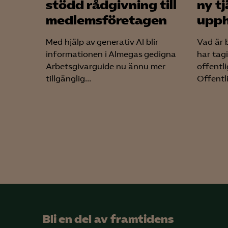
stödd rådgivning till
ny t
medlemsföretagen
upph
Med hjälp av generativ AI blir
Vad är 
informationen i Almegas gedigna
har tag
Arbetsgivarguide nu ännu mer
offentl
tillgänglig...
Offentli
Bli en del av framtidens