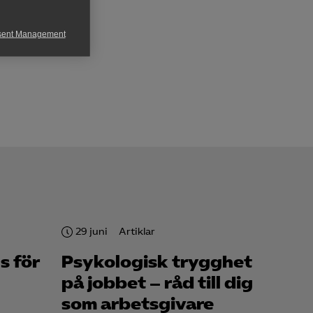
sent Management
h rapportera
för att kunna
29 juni
Artiklar
s för
Psykologisk trygghet
på jobbet – råd till dig
som arbetsgivare