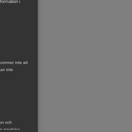
formation i
kommer inte att
an inte
roll
ion och
an innebära