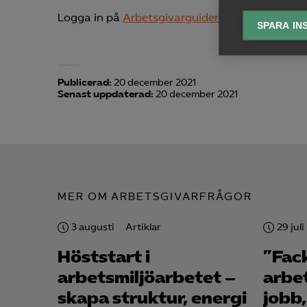
lagr
Logga in på
Arbetsgivarguiden
och läs mer.
SPARA IN
Ana

Anal
info
Publicerad:
20 december 2021
Senast uppdaterad:
20 december 2021
Mar

Mark
MER OM ARBETSGIVARFRÅGOR
visa
3 augusti
Artiklar
29 juli
Höststart i
”Fac
arbetsmiljö­arbetet –
arbe
skapa struktur, energi
jobb,