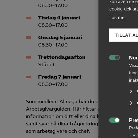
kan även se en
08.30–17.00
cookie-deklara
Läs mer
Tisdag 4 januari
08.30–17.00
TILLÅT A
Onsdag 5 januari
08.30–17.00
Trettondagsafton
Nöd

Stängt
Viss
fung
Fredag 7 januari
inak
08.30–17.00
Som medlem i Almega har du också stöd dygnet
Arbetsgivarguiden. Här hittar du som arbetsgiva
information om ditt eller dina kollektivavtal. H
Pre
samt svar på dina frågor kring pension, försäkrin

Pref
som arbetsgivare och chef.
anpa