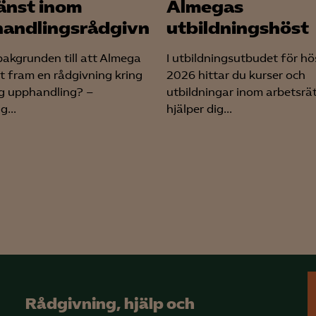
jänst inom
Almegas
andlingsrådgivning
utbildningshöst
bakgrunden till att Almega
I utbildningsutbudet för h
it fram en rådgivning kring
2026 hittar du kurser och
ig upphandling? –
utbildningar inom arbetsrä
g...
hjälper dig...
Rådgivning, hjälp och