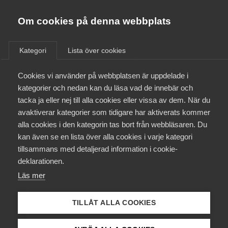
Almega
Förbund
Om cookies på denna webbplats
Almega Tjänste­förbunden
/
Aktuellt
/
Pressmeddelanden
/
Om Almega
Kategori
Lista över cookies
Almega Tjänste­företagen
Aktuellt
Cookies vi använder på webbplatsen är uppdelade i
Almega Utbildning
Stark återhämtning –
kategorier och nedan kan du läsa vad de innebär och
kompetens­brist hotar
Innovations­företagen
tacka ja eller nej till alla cookies eller vissa av dem. När du
Medlemskapet
avaktiverar kategorier som tidigare har aktiverats kommer
Kompetens­företagen
alla cookies i den kategorin tas bort från webbläsaren. Du
Inköpschefsindex för tjänstesektorn steg i
Mina sidor
kan även se en lista över alla cookies i varje kategori
Medie­företagen
september, vilket bekräftar att återhämtningen
tillsammans med detaljerad information i cookie-
fortsätter med oförminskad styrka. Störningarna i
Kontakt
Säkerhets­företagen
deklarationen.
de globala leveranskedjorna visar sig dock i
Läs mer
Tåg­företagen
stigande priser på insatsvaror. ”Uppgången kan
Kurser & utbildningar
dock på sikt bromsas av brist på arbetskraft”,
Vård­företagarna
TILLÅT ALLA COOKIES
säger Patrick Joyce chefekonom på
Påverkansarbete
tjänsteföretagens arbetsgivarorganisation