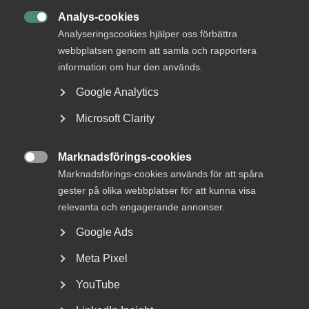
spritt sig till delar av tjänstesektorn. Bristen på
Analys-cookies
arbetskraft blir också allt mer tydlig inom fler

tjänstebranscher. Det kan bromsa uppgången på längre
Analyseringscookies hjälper oss förbättra
sikt, säger Patrick Joyce.
webbplatsen genom att samla och rapportera
information om hur den används.
Google Analytics
Publicerad:
5 oktober 2021
Microsoft Clarity
Senast uppdaterad:
5 oktober 2021
Etiketter:
Tjänstesektorns utveckling
Marknadsförings-cookies

Marknadsförings-cookies används för att spåra
gester på olika webbplatser för att kunna visa
relevanta och engagerande annonser.
MER OM TJÄNSTESEKTORNS BETYDELSE
Google Ads
18 juni
Nyheter
Meta Pixel
Almegas tjänsteindikator för
andra kvartalet 2026
YouTube