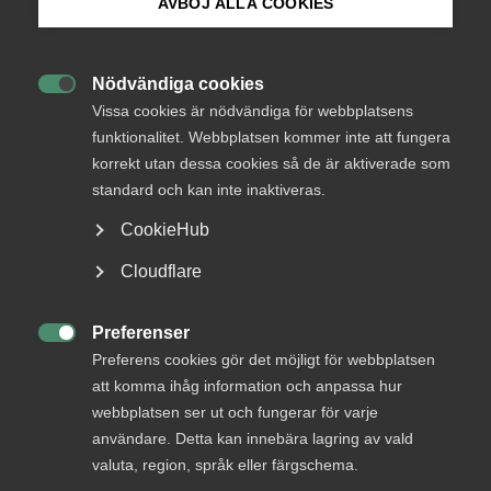
Almega.
AVBÖJ ALLA COOKIES
Bli medlem
Tjänstesektorns betydelse
Nödvändiga cookies
5 oktober 2021
Pressmeddelanden

Logga in på Arbetsgivarguiden
Vissa cookies är nödvändiga för webbplatsens
funktionalitet. Webbplatsen kommer inte att fungera
korrekt utan dessa cookies så de är aktiverade som
Sök på almega.se
standard och kan inte inaktiveras.
Inköpschefsindex för privata tjänstesektorn (PMI–
tjänster) steg från 65,1 i augusti till 69,6 i september. Det
CookieHub
är den näst högsta nivån i indexets historia.
Press
Cloudflare
In English
– Utvecklingen är mycket stark och orderingången har
tagit ny fart efter en viss avmattning under sommaren.
Cookie-inställningar
Preferenser
Det är också glädjande att jobben ökar i allt fler

Preferens cookies gör det möjligt för webbplatsen
tjänstebranscher, säger Patrick Joyce.
att komma ihåg information och anpassa hur
webbplatsen ser ut och fungerar för varje
– De stigande priserna på insatsvaror och de ökande
användare. Detta kan innebära lagring av vald
leveranstiderna hos tjänsteföretagen oroar dock.
valuta, region, språk eller färgschema.
Leveransstörningarna som drabbat i industrin ser ut att ha