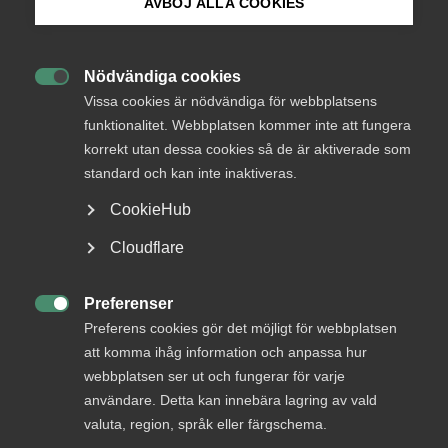
AVBÖJ ALLA COOKIES
Bli medlem
Ny rapport: Tjänstesektorn –
bättre än i våras men lång
Nödvändiga cookies

Logga in på Arbetsgivarguiden
väg tillbaka
Vissa cookies är nödvändiga för webbplatsens
funktionalitet. Webbplatsen kommer inte att fungera
korrekt utan dessa cookies så de är aktiverade som
Sök på almega.se
Situationen i den privata tjänstesektorn är
standard och kan inte inaktiveras.
fortfarande pressad. Läget är inte lika mörkt som i
CookieHub
våras, men det är fortfarande en lång väg tillbaka
till den situation som rådde innan krisen. Detta
Press
Cloudflare
visar Almegas senaste tjänsteindikator som tar
In English
tempen på den privata tjänstesektorn.
Cookie-inställningar
Preferenser

Preferens cookies gör det möjligt för webbplatsen
Tjänstesektorns betydelse
att komma ihåg information och anpassa hur
15 december 2020
Pressmeddelanden
webbplatsen ser ut och fungerar för varje
användare. Detta kan innebära lagring av vald
valuta, region, språk eller färgschema.