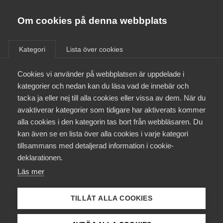
Almega
Förbund
Om cookies på denna webbplats
Almega Tjänste­förbunden
/
Aktuellt
/
Pressmeddelanden
/
Om Almega
Kategori
Lista över cookies
Almega Tjänste­företagen
Aktuellt
Cookies vi använder på webbplatsen är uppdelade i
Almega Utbildning
kategorier och nedan kan du läsa vad de innebär och
Innovations­företagen
tacka ja eller nej till alla cookies eller vissa av dem. När du
Medlemskapet
avaktiverar kategorier som tidigare har aktiverats kommer
Kompetens­företagen
alla cookies i den kategorin tas bort från webbläsaren. Du
Mina sidor
kan även se en lista över alla cookies i varje kategori
Medie­företagen
tillsammans med detaljerad information i cookie-
Kontakt
Säkerhets­företagen
deklarationen.
Läs mer
Tåg­företagen
Kurser & utbildningar
Vård­företagarna
TILLÅT ALLA COOKIES
Påverkansarbete
Patrick Joyce, chefekonom på Almega