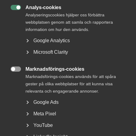
MER OM TJÄNSTESEKTORNS BETYDELSE
Analys-cookies

Analyseringscookies hjälper oss förbättra
2 februari
webbplatsen genom att samla och rapportera
information om hur den används.
Almega på Centerpartiets
kommundagar – för bättre villkor för
Google Analytics
tjänste­företag
Microsoft Clarity
Marknadsförings-cookies

Marknadsförings-cookies används för att spåra
År 2020 har varit utmanande för tjänstesektorn. Under
gester på olika webbplatser för att kunna visa
årets tredje kvartal var tjänsteproduktionen 4,6 procent
relevanta och engagerande annonser.
lägre än samma kvartal 2019. Under det andra kvartalet var
dock fallet nio procent så det går åtminstone åt rätt håll.
Google Ads
Almegas senaste tjänsteindikator, Återhämtning med
Meta Pixel
förhinder, visar att de branscher som hade det tuffast
YouTube
under krisens inledning fortfarande är hårdast drabbade.
Produktionen av företagstjänster inom personaluthyrning,