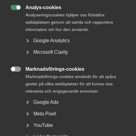
Analys-cookies

Analyseringscookies hjälper oss förbättra
MER OM TJÄNSTESEKTORNS BETYDELSE
webbplatsen genom att samla och rapportera
information om hur den används.
16 mars
Google Analytics
Försvarets materialverk efterlyser
Microsoft Clarity
innovation
Marknadsförings-cookies

Marknadsförings-cookies används för att spåra
gester på olika webbplatser för att kunna visa
– Den privata tjänstesektorn bidrar med 52 procent av
relevanta och engagerande annonser.
bruttonationalprodukten (BNP) och 44 procent av
Google Ads
exporten. Sedan 2008 har 400 000 nya jobb skapats i
tjänstesektorn. Tillståndet i tjänstesektorn är kort sagt
Meta Pixel
en bra indikator på den svenska ekonomin, säger Patrick
Joyce, chefekonom på Almega.
YouTube