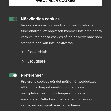
AVBÖJ ALLA COOKIES
Bli medlem
Så rustar vi den
kunskapsintensiva
Nödvändiga cookies

Logga in på Arbetsgivarguiden
Vissa cookies är nödvändiga för webbplatsens
tjänstesektorn
funktionalitet. Webbplatsen kommer inte att fungera
korrekt utan dessa cookies så de är aktiverade som
Sök på almega.se
Sverige är ett litet land som länge kunnat hävda sig
standard och kan inte inaktiveras.
internationellt. Nu är det dags att vi pratar om vad
CookieHub
som krävs för att utveckla vår konkurrenskraft och
Press
behålla vår tätposition. I en global värld gäller det
Cloudflare
att investera i kompetens så att kunskapsintensiva
In English
branscher inte ser sig tvingade att flytta till andra
Cookie-inställningar
Preferenser
länder. I en ny rapport skriver Almega om vad som

Preferens cookies gör det möjligt för webbplatsen
krävs för att stävja utvecklingen och låta den
att komma ihåg information och anpassa hur
kunskapsintensiva tjänstesektorn växa och frodas.
webbplatsen ser ut och fungerar för varje
användare. Detta kan innebära lagring av vald
Tjänstesektorns betydelse
24 april 2019
Nyheter
valuta, region, språk eller färgschema.