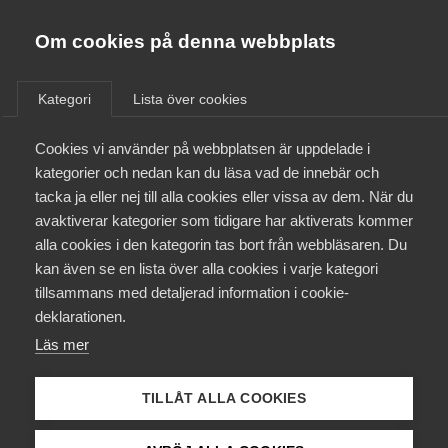
Almega
Förbund
Om cookies på denna webbplats
Almega Tjänste­förbunden
/
Aktuellt
/
Nyheter
/
Om Almega
Kategori
Lista över cookies
Almega Tjänste­företagen
Aktuellt
Cookies vi använder på webbplatsen är uppdelade i
Almega Utbildning
kategorier och nedan kan du läsa vad de innebär och
Innovations­företagen
tacka ja eller nej till alla cookies eller vissa av dem. När du
Medlemskapet
avaktiverar kategorier som tidigare har aktiverats kommer
Kompetens­företagen
alla cookies i den kategorin tas bort från webbläsaren. Du
Mina sidor
kan även se en lista över alla cookies i varje kategori
Medie­företagen
tillsammans med detaljerad information i cookie-
Kontakt
Säkerhets­företagen
deklarationen.
Läs mer
Tåg­företagen
Kurser & utbildningar
Vård­företagarna
TILLÅT ALLA COOKIES
Påverkansarbete