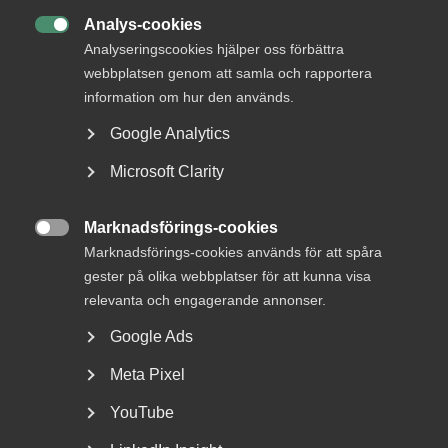
Analys-cookies

Analyseringscookies hjälper oss förbättra
webbplatsen genom att samla och rapportera
information om hur den används.
Google Analytics
Almega: Undantagen från
Microsoft Clarity
lönegolvet räcker inte
Marknadsförings-cookies

Regeringens besked om undantag från det höjda
Marknadsförings-cookies används för att spåra
lönegolvet för arbetskraftsinvandring riskerar att
gester på olika webbplatser för att kunna visa
hämma...
relevanta och engagerande annonser.
Google Ads
Meta Pixel
YouTube