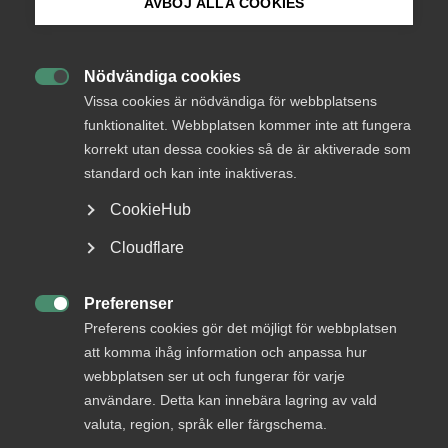
AVBÖJ ALLA COOKIES
medlemmar
Bli medlem
Nödvändiga cookies

Logga in på Arbetsgivarguiden
Vissa cookies är nödvändiga för webbplatsens
Logga in
funktionalitet. Webbplatsen kommer inte att fungera
korrekt utan dessa cookies så de är aktiverade som
Sök på almega.se
standard och kan inte inaktiveras.
Bli medlem
CookieHub
Press
Cloudflare
In English
Cookie-inställningar
Preferenser

Preferens cookies gör det möjligt för webbplatsen
att komma ihåg information och anpassa hur
DU KANSKE OCKSÅ ÄR INTRESSERAD AV
webbplatsen ser ut och fungerar för varje
DETTA?
användare. Detta kan innebära lagring av vald
valuta, region, språk eller färgschema.