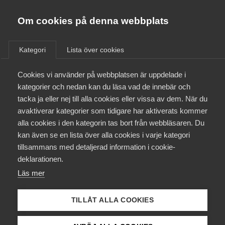
Almega
Förbund
Om cookies på denna webbplats
Almega Tjänste­förbunden
/
Aktuellt
/
Medlemsnyheter
/
Om Almega
Kategori
Lista över cookies
Almega Tjänste­företagen
Aktuellt
Cookies vi använder på webbplatsen är uppdelade i
Almega Utbildning
Inget nytt löneavtal med
kategorier och nedan kan du läsa vad de innebär och
Sveriges Ingenjörer
Innovations­företagen
tacka ja eller nej till alla cookies eller vissa av dem. När du
Medlemskapet
avaktiverar kategorier som tidigare har aktiverats kommer
Kompetens­företagen
alla cookies i den kategorin tas bort från webbläsaren. Du
Mina sidor
Okategoriserade
kan även se en lista över alla cookies i varje kategori
Medie­företagen
tillsammans med detaljerad information i cookie-
14 december 2017
Medlemsnyheter
Kontakt
Säkerhets­företagen
deklarationen.
Läs mer
Tåg­företagen
Kurser & utbildningar
Vård­företagarna
TILLÅT ALLA COOKIES
Påverkansarbete
Endast tillgänglig för