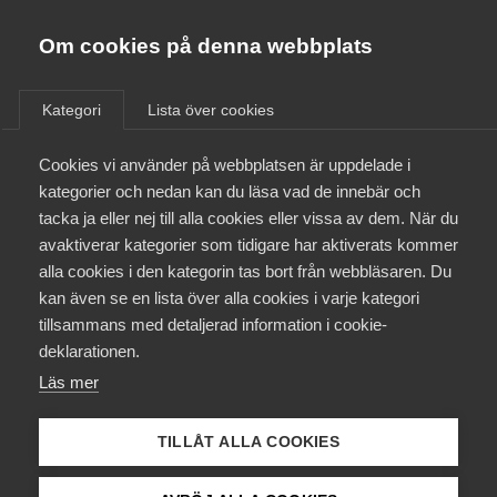
Almega
Förbund
Om cookies på denna webbplats
Almega Tjänste­förbunden
/
Aktuellt
/
Rapporter
/
Om Almega
Kategori
Lista över cookies
Almega Tjänste­företagen
Aktuellt
Cookies vi använder på webbplatsen är uppdelade i
Almega Utbildning
kategorier och nedan kan du läsa vad de innebär och
26 mars 2013
Rapporter
Innovations­företagen
tacka ja eller nej till alla cookies eller vissa av dem. När du
Medlemskapet
avaktiverar kategorier som tidigare har aktiverats kommer
Kompetens­företagen
Tjänsteinnovation
alla cookies i den kategorin tas bort från webbläsaren. Du
Mina sidor
kan även se en lista över alla cookies i varje kategori
Medie­företagen
för ökat värde
tillsammans med detaljerad information i cookie-
Kontakt
Säkerhets­företagen
– En studie om
deklarationen.
Läs mer
Tåg­företagen
hinder och
Kurser & utbildningar
Vård­företagarna
möjligheter i
TILLÅT ALLA COOKIES
Påverkansarbete
tjänste­företag