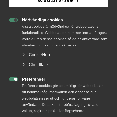
AVBÖJ ALLA COOKIES
Bli medlem
Nödvändiga cookies

Logga in på Arbetsgivarguiden
Vissa cookies är nödvändiga för webbplatsens
I diskussionen om ekonomisk tillväxt har företagens
funktionalitet. Webbplatsen kommer inte att fungera
förmåga att skapa ”excellens i tjänsteinnovation”
korrekt utan dessa cookies så de är aktiverade som
Sök på almega.se
kommit allt mer i fokus. Syftet är att nya innovativa
standard och kan inte inaktiveras.
och konkurrenskraftiga företag skall kunna växa
CookieHub
fram, samt att befintliga företag ska anamma den
nya logiken kring tjänsteinnovation och på så sätt
Press
Cloudflare
kunna erbjuda ett större kundvärde.
In English
Cookie-inställningar
Preferenser

Preferens cookies gör det möjligt för webbplatsen
Bristfällig kunskap om tjänstelogik
att komma ihåg information och anpassa hur
Kunskapen om affärslogiker och det
webbplatsen ser ut och fungerar för varje
tjänsteinnovationsarbete som leder fram till
användare. Detta kan innebära lagring av vald
konkurrenskraftiga tjänsteerbjudanden relativt
valuta, region, språk eller färgschema.
begränsat. Orsaken är att en hög grad av