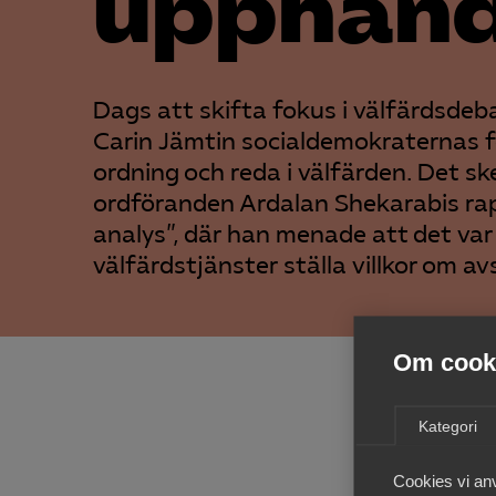
upphand
Dags att skifta fokus i välfärdsdeb
Carin Jämtin socialdemokraternas fö
ordning och reda i välfärden. Det 
ordföranden Ardalan Shekarabis rap
analys”, där han menade att det var 
välfärdstjänster ställa villkor om a
Om cooki
För Al
välfär
ledand
Kategori
Jur. d
att läs
Cookies vi an