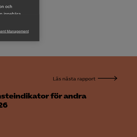
ion och
an innebära
tlig
sent Management
h rapportera
Läs nästa rapport
steindikator för andra
för att kunna
26