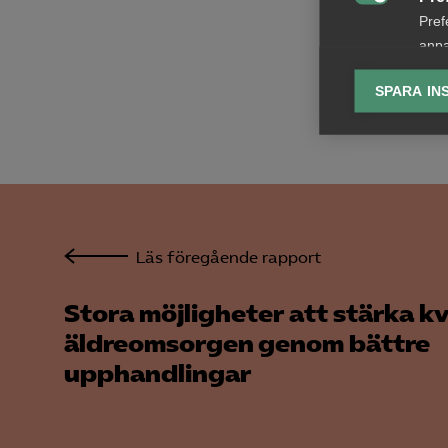
som pol

Pref
anpa
Läs ra
lagr
uppha
SPARA IN
Ana

Anal
info
Läs föregående rapport
Mar
Stora möjligheter att stärka kv

Mark
äldreomsorgen genom bättre
visa
upphandlingar