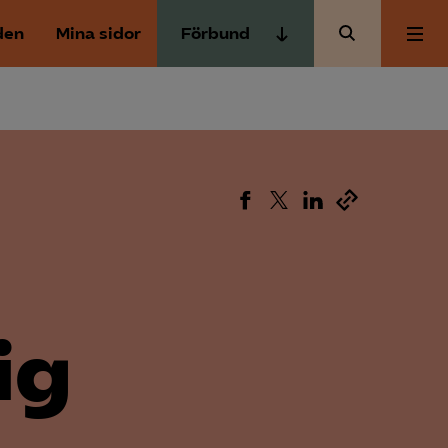
den
Mina sidor
Förbund
Almega Tjänste­förbunden
Om Almega
Almega Tjänste­företagen
Almega Utbildning
Aktuellt
Innovations­företagen
Kompetens­företagen
Medlemskapet
Medie­företagen
Säkerhets­företagen
Mina sidor
ig
Tåg­företagen
Kontakt
Vård­företagarna