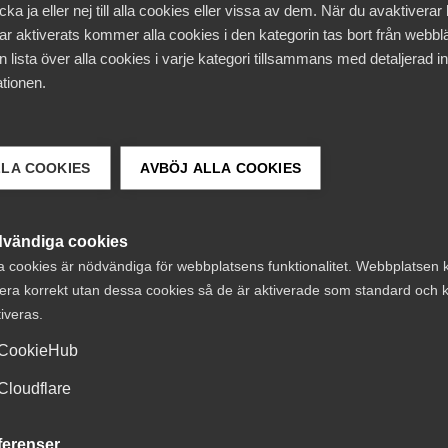
ka ja eller nej till alla cookies eller vissa av dem. När du avaktiverar
tta står det klart att såväl socialdemokraternas idé om at
ar aktiverats kommer alla cookies i den kategorin tas bort från webb
er rikta upphandlingar och valfrihetssystem inom välfärd
 lista över alla cookies i varje kategori tillsammans med detaljerad in
 privata, kooperativa och ideella aktörer som inte drivs i
tionen.
yfte, som LO:s förslag om att så kallade ”samhällsbolag” gö
egel för aktiebolag i välfärdssektorn, inte är förenliga m
. De har felaktigt utgått från att man lokalt kan bestämma
LLA COOKIES
AVBÖJ ALLA COOKIES
av företag som ska vara med i en upphandling, eller gynna 
ormer framför andra. Sundstrands rättsutlåtande torde i
slagen faller.
vändiga cookies
a cookies är nödvändiga för webbplatsens funktionalitet. Webbplatsen 
i den viktiga debatten om vår framtida välfärd borde nu s
era korrekt utan dessa cookies så de är aktiverade som standard och k
iftsform till innehåll. Hur skapar vi bäst förutsättningar f
tiveras.
a möjliga kvalitet i skola, vård och omsorg, samtidigt som
medel hanteras på ett ansvarsfullt sätt?
CookieHub
edlemsföretag är öppna för att bättre mäta och synliggö
Cloudflare
t i alla verksamheter och stärka tillsynen. Det är ett arbete
påbörjat. Här välkomnar vi samarbete med såväl fackföre
ferenser