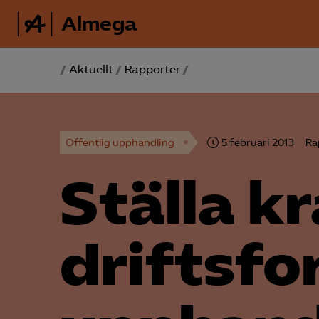
Almega
/
Aktuellt
/
Rapporter
/
Offentlig upphandling
5 februari 2013
Ra
Ställa k
driftsfor