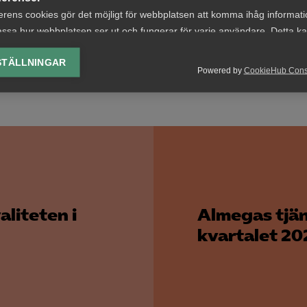
itiska partier.
erens cookies gör det möjligt för webbplatsen att komma ihåg informat
ssa hur webbplatsen ser ut och fungerar för varje användare. Detta k
pporten ”
Är det möjligt att ställa krav på driftsform i offen
ing av vald valuta, region, språk eller färgschema.
ndling
?” (pdf)
STÄLLNINGAR
Powered by
CookieHub Con
lys-cookies
yseringscookies hjälper oss förbättra webbplatsen genom att samla oc
rmation om hur den används.
Google Analytics
Microsoft Clarity
knadsförings-cookies
aliteten i
Almegas tjän
nadsförings-cookies används för att spåra gester på olika webbplatser 
kvartalet 20
 relevanta och engagerande annonser.
Google Ads
Meta Pixel