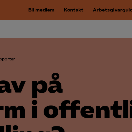
Bli medlem
Kontakt
Arbetsgivargui
pporter
rav på
m i offentl