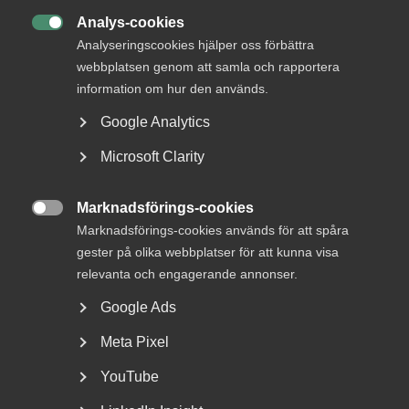
Analys-cookies

Analyseringscookies hjälper oss förbättra
webbplatsen genom att samla och rapportera
information om hur den används.
Google Analytics
Microsoft Clarity
Arbetsgivarfrågor
18 september 2024
Podcast
Marknadsförings-cookies
Säkerhetsprövningar – detta

Marknadsförings-cookies används för att spåra
behöver du ha koll på
gester på olika webbplatser för att kunna visa
relevanta och engagerande annonser.
Vad innebär det med säkerhetsskydd? Hur och vem är det
som påverkas av regelverket?
Google Ads
Meta Pixel
YouTube