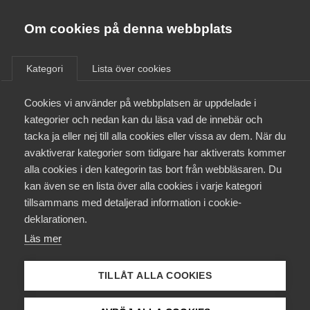
Almega
Förbund
Om cookies på denna webbplats
Almega Tjänste­förbunden
Om Almega
Kategori
Lista över cookies
Säkerhet
Almega Tjänste­företagen
Aktuellt
Cookies vi använder på webbplatsen är uppdelade i
Almega Utbildning
kategorier och nedan kan du läsa vad de innebär och
Innovations­företagen
tacka ja eller nej till alla cookies eller vissa av dem. När du
Medlemskapet
avaktiverar kategorier som tidigare har aktiverats kommer
Kompetens­företagen
alla cookies i den kategorin tas bort från webbläsaren. Du
Mina sidor
kan även se en lista över alla cookies i varje kategori
Medie­företagen
tillsammans med detaljerad information i cookie-
Kontakt
Säkerhets­företagen
deklarationen.
Läs mer
Tåg­företagen
Kurser & utbildningar
Vård­företagarna
TILLÅT ALLA COOKIES
Påverkansarbete