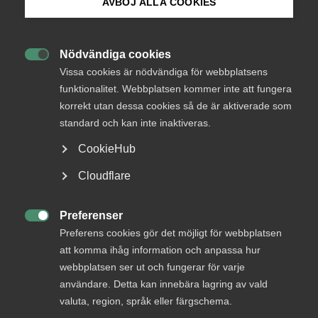
AVBÖJ ALLA COOKIES
Bli medlem
Arbetsgivarfrågor
16 oktober 2024
Podcast
Nödvändiga cookies

Logga in på Arbetsgivarguiden
Bakgrundskontroller – vad du
Vissa cookies är nödvändiga för webbplatsens
funktionalitet. Webbplatsen kommer inte att fungera
som arbetsgivare behöver veta
korrekt utan dessa cookies så de är aktiverade som
Sök på almega.se
standard och kan inte inaktiveras.
Många företag vill skydda sin verksamhet – men hur långt
får man gå när det kommer till bakgrundskontroller?
CookieHub
Rebecca Henriques, arbetsrättsjurist på Almega, berättar i
Press
Almegapodden vad som är tillåtet och vad du bör tänka på
Cloudflare
som arbetsgivare.
In English
Cookie-inställningar
Preferenser

Preferens cookies gör det möjligt för webbplatsen
att komma ihåg information och anpassa hur
webbplatsen ser ut och fungerar för varje
användare. Detta kan innebära lagring av vald
valuta, region, språk eller färgschema.