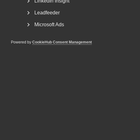
LinkedIn Insight
Leadfeeder
Microsoft Ads
Powered by
CookieHub Consent Management
Tjänstesektorns betydelse
2 juli 2024
Rapporter
Rapport: Dold brottslighet – så
drabbas tjänstesektorn av den
rådande brottsligheten
Hur drabbas tjänstesektorn av den rådande
brottsligheten? Hu ska vi tackla situationen och vad finns