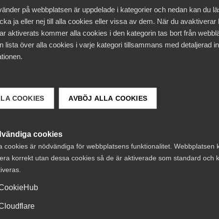
vänder på webbplatsen är uppdelade i kategorier och nedan kan du l
ka ja eller nej till alla cookies eller vissa av dem. När du avaktiverar
25 juni 2024
Arbetsgivarn
ar aktiverats kommer alla cookies i den kategorin tas bort från webb
bb har
Avtal om eta
 lista över alla cookies i varje kategori tillsammans med detaljerad in
tionen.
gen
antagits för
den 17 juni 2024 ”Avtal
Almega Tjänsteföretagen o
LLA COOKIES
AVBÖJ ALLA COOKIES
ngsliv och LO träffade den
om arbete i etableringsjob
28 november 2022.
vändiga cookies
a cookies är nödvändiga för webbplatsens funktionalitet. Webbplatsen 
era korrekt utan dessa cookies så de är aktiverade som standard och k
6 december 2022
Nyheter
tiveras.
Parterna överens om
CookieHub
etableringsjobb
Cloudflare