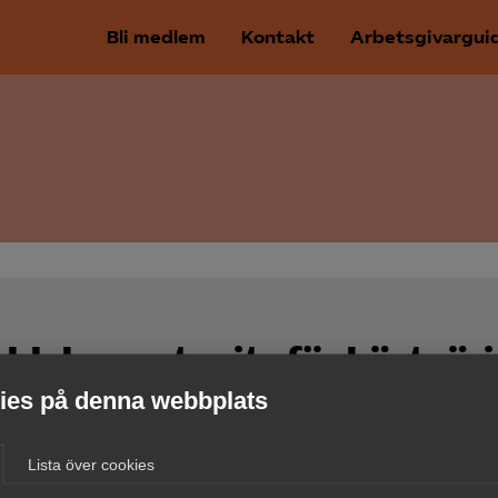
Bli medlem
Kontakt
Arbetsgivargui
obb har antagits för hästnär
es på denna webbplats
 den 17 juni 2024 ”Avtal om arbete i etableringsjobb” so
Lista över cookies