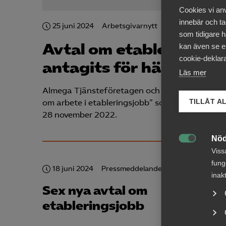
Cookies vi an
innebär och tac
25 juni 2024
Arbetsgivarnytt
som tidigare h
Avtal om etableringsjo
kan även se en
cookie-deklara
antagits för hästnärin
Läs mer
Almega Tjänsteföretagen och Kommunal antog 
TILLÅT A
om arbete i etableringsjobb” som Svenskt Näri
28 november 2022.
Nöd

Viss
fung
18 juni 2024
Pressmeddelanden
inak
Sex nya avtal om
etableringsjobb