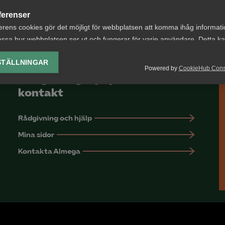
ferenser
erens cookies gör det möjligt för webbplatsen att komma ihåg informat
ssa hur webbplatsen ser ut och fungerar för varje användare. Detta k
ing av vald valuta, region, språk eller färgschema.
STÄLLNINGAR
Powered by
CookieHub Con
lys-cookies
Rådgivning, hjälp och
yseringscookies hjälper oss förbättra webbplatsen genom att samla oc
kontakt
rmation om hur den används.
Google Analytics
Rådgivning och hjälp
Mina sidor
Microsoft Clarity
Kontakta Almega
knadsförings-cookies
nadsförings-cookies används för att spåra gester på olika webbplatser 
 relevanta och engagerande annonser.
Google Ads