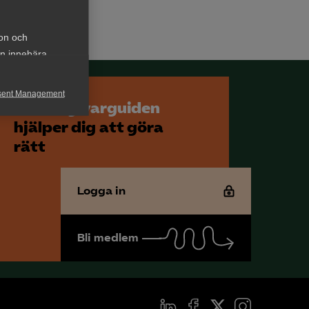
ion och
an innebära
sent Management
Arbetsgivarguiden
h rapportera
hjälper dig att göra
rätt
Logga in
Bli medlem
för att kunna