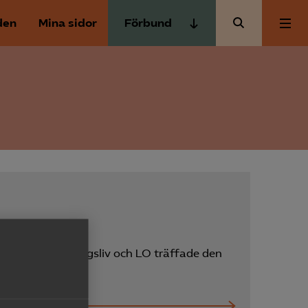
den
Mina sidor
Förbund
Almega Tjänste­förbunden
Om Almega
Almega Tjänste­företagen
Almega Utbildning
Aktuellt
Innovations­företagen
Kompetens­företagen
Medlemskapet
Medie­företagen
Säkerhets­företagen
Mina sidor
ingen
Tåg­företagen
m Svenskt Näringsliv och LO träffade den
Kontakt
Vård­företagarna