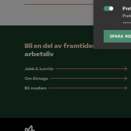
Pre

Pref
anpa
lagr
SPARA IN
Ana
Bli en del av framtidens

Anal
arbetsliv
info
Jobb & karriär
Om Almega
Bli medlem
Mar

Mark
visa