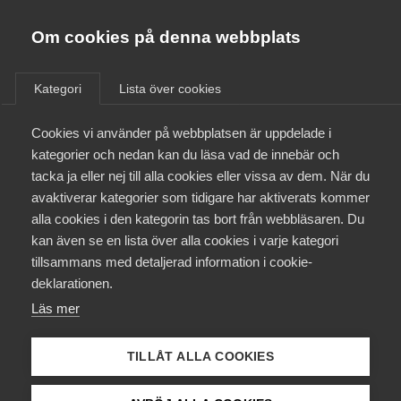
Almega
Förbund
Om cookies på denna webbplats
Almega Tjänste­förbunden
Aktuellt
/
Remisser
Om Almega
Kategori
Lista över cookies
Almega Tjänste­företagen
Aktuellt
Cookies vi använder på webbplatsen är uppdelade i
Almega Utbildning
Vissa ändringar i radio- och
kategorier och nedan kan du läsa vad de innebär och
tv-lagen (2010:696) (Ds
Innovations­företagen
tacka ja eller nej till alla cookies eller vissa av dem. När du
Medlemskapet
2011:40)
avaktiverar kategorier som tidigare har aktiverats kommer
Kompetens­företagen
alla cookies i den kategorin tas bort från webbläsaren. Du
Mina sidor
kan även se en lista över alla cookies i varje kategori
Medie­företagen
Remiss
tillsammans med detaljerad information i cookie-
Kontakt
Säkerhets­företagen
deklarationen.
Läs mer
Tåg­företagen
Kurser & utbildningar
Inkom från Kulturdepartementet den 6 december
Vård­företagarna
2011
TILLÅT ALLA COOKIES
Påverkansarbete