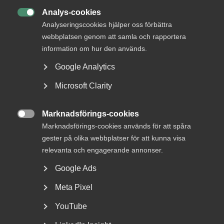
Analys-cookies
Jobb & karriär

Analyseringscookies hjälper oss förbättra
Om Almega
webbplatsen genom att samla och rapportera
information om hur den används.
Bli medlem
Google Analytics
Rådgivning, hjälp och
Microsoft Clarity
kontakt
Marknadsförings-cookies
Rådgivning och hjälp

Marknadsförings-cookies används för att spåra
Mina sidor
gester på olika webbplatser för att kunna visa
Kontakta Almega
relevanta och engagerande annonser.
Google Ads
Arbetsgivarguiden
Meta Pixel
hjälper dig att göra rätt
YouTube