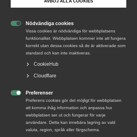
AVBÖJ ALLA COOKIES
IT&Telekomföretagen avstod från att besvara remissen
Bli medlem
Nödvändiga cookies

Logga in på Arbetsgivarguiden
Vissa cookies är nödvändiga för webbplatsens
funktionalitet. Webbplatsen kommer inte att fungera
Status
korrekt utan dessa cookies så de är aktiverade som
Sök på almega.se
standard och kan inte inaktiveras.
Från
Kulturdepartementet
CookieHub
Svar senast
Press
Cloudflare
In English
Cookie-inställningar
Läs remissen
Preferenser

Preferens cookies gör det möjligt för webbplatsen
att komma ihåg information och anpassa hur
webbplatsen ser ut och fungerar för varje
användare. Detta kan innebära lagring av vald
Bli en del av framtidens
valuta, region, språk eller färgschema.
arbetsliv