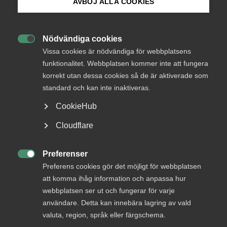
AVBÖJ ALLA COOKIES
inbetalningar av preliminärskatt, arbetsgivaravgifter och
moms som infördes under pandemin utökas något.
Bli medlem
1) Möjligheten att få anstånd med månadsinbetalning av
Nödvändiga cookies

Logga in på Arbetsgivarguiden
preliminärskatt och arbetsgivaravgifter utökas från nio till
Vissa cookies är nödvändiga för webbplatsens
tolv månader.
funktionalitet. Webbplatsen kommer inte att fungera
korrekt utan dessa cookies så de är aktiverade som
Sök på almega.se
2) Möjligheten att få anstånd med kvartalsinbetalningar av
standard och kan inte inaktiveras.
mervärdesskatt utökas från tre kvartal till fyra.
CookieHub
3) Anståndet kan även omfatta perioden april-juni 2022.
Press
Cloudflare
In English
4) Den bortre tidsgränsen för att söka anstånd förlängs till
den 12 september 2023.
Cookie-inställningar
Preferenser

Preferens cookies gör det möjligt för webbplatsen
5) De nya reglerna föreslås träda i kraft den 13 februari
att komma ihåg information och anpassa hur
2023.
webbplatsen ser ut och fungerar för varje
användare. Detta kan innebära lagring av vald
Motiveringen till förslaget är att de exceptionellt höga
valuta, region, språk eller färgschema.
energipriserna efter den ryska invasionen har inneburit en