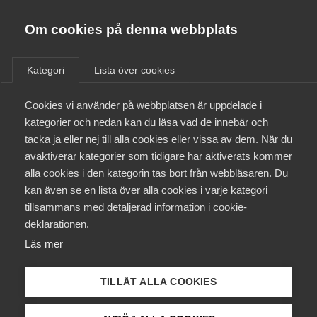
Almega
Förbund
Om cookies på denna webbplats
Almega Tjänste­förbunden
Aktuellt
/
Remisser
Om Almega
Kategori
Lista över cookies
Almega Tjänste­företagen
Aktuellt
Cookies vi använder på webbplatsen är uppdelade i
Almega Utbildning
Utökade möjligheter till
kategorier och nedan kan du läsa vad de innebär och
tillfälliga anstånd med
Innovations­företagen
tacka ja eller nej till alla cookies eller vissa av dem. När du
Medlemskapet
inbetalning av skatt
avaktiverar kategorier som tidigare har aktiverats kommer
Kompetens­företagen
alla cookies i den kategorin tas bort från webbläsaren. Du
Mina sidor
kan även se en lista över alla cookies i varje kategori
Medie­företagen
Remiss
tillsammans med detaljerad information i cookie-
Kontakt
Säkerhets­företagen
deklarationen.
Läs mer
Tåg­företagen
Kurser & utbildningar
Almega har beretts möjlighet att yttra sig över
Vård­företagarna
promemorian ”Utökade möjligheter till tillfälliga anstånd
TILLÅT ALLA COOKIES
med inbetalning av skatt” (Fi 2022/03553). I promemorian
Påverkansarbete
föreslås att de möjligheter för företag att få anstånd med