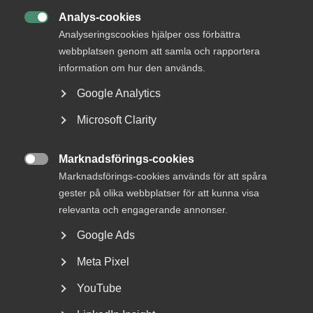
arbetsliv
Analys-cookies

Analyseringscookies hjälper oss förbättra
Jobb & karriär
webbplatsen genom att samla och rapportera
information om hur den används.
Om Almega
Google Analytics
Bli medlem
Microsoft Clarity
Rådgivning, hjälp och
kontakt
Marknadsförings-cookies

Marknadsförings-cookies används för att spåra
Rådgivning och hjälp
gester på olika webbplatser för att kunna visa
Mina sidor
relevanta och engagerande annonser.
Kontakta Almega
Google Ads
Meta Pixel
Arbetsgivarguiden
YouTube
hjälper dig att göra rätt