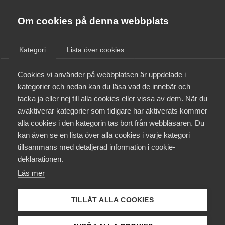
Almega
Förbund
Om cookies på denna webbplats
Almega Tjänste­förbunden
Aktuellt
/
Remisser
Om Almega
Kategori
Lista över cookies
Almega Tjänste­företagen
Aktuellt
Cookies vi använder på webbplatsen är uppdelade i
Almega Utbildning
Samling för skolan – Nationell
kategorier och nedan kan du läsa vad de innebär och
strategi för kunskap och
Innovations­företagen
tacka ja eller nej till alla cookies eller vissa av dem. När du
Medlemskapet
likvärdighet (SOU 2017:35)
avaktiverar kategorier som tidigare har aktiverats kommer
Kompetens­företagen
alla cookies i den kategorin tas bort från webbläsaren. Du
Mina sidor
kan även se en lista över alla cookies i varje kategori
Medie­företagen
Remiss
tillsammans med detaljerad information i cookie-
Kontakt
Säkerhets­företagen
deklarationen.
Läs mer
Tåg­företagen
Kurser & utbildningar
Almega har erbjudits möjlighet att besvara
Vård­företagarna
remissen
TILLÅT ALLA COOKIES
Påverkansarbete