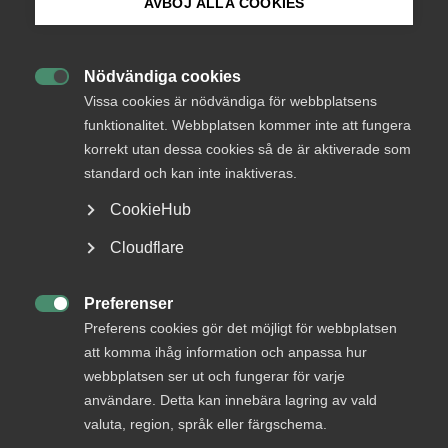
AVBÖJ ALLA COOKIES
Bli medlem
Nödvändiga cookies

Logga in på Arbetsgivarguiden
Status
Vissa cookies är nödvändiga för webbplatsens
Under bearbetning
funktionalitet. Webbplatsen kommer inte att fungera
korrekt utan dessa cookies så de är aktiverade som
Sök på almega.se
Från
Utbildningsdepartementet
standard och kan inte inaktiveras.
Svar senast
CookieHub
5 augusti 2017
Press
Cloudflare
In English
Läs hela remissen på regeringen.se
Cookie-inställningar
Preferenser

Preferens cookies gör det möjligt för webbplatsen
att komma ihåg information och anpassa hur
KONTAKTPERSON
webbplatsen ser ut och fungerar för varje
användare. Detta kan innebära lagring av vald
valuta, region, språk eller färgschema.
Bli en del av framtidens