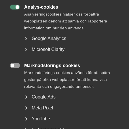
Analys-cookies

Analyseringscookies hjälper oss förbättra
webbplatsen genom att samla och rapportera
Clearing house
information om hur den används.
PTS föreslår som en möjlighet att en neutral, långsiktig
Google Analytics
investerare skall etablera ett clearing house. Modellen har
diskuterats i Danmark, där den dock inte genomförts.
Microsoft Clarity
IT&Telekomföretagen ser fördelar med konstruktionen
men har svårt att bedöma realismen i förslaget. och om det
Marknadsförings-cookies
finns förutsättningar för en sådan aktör i Sverige. Det

Marknadsförings-cookies används för att spåra
samma gäller modeller i bl.a. Nederländerna.
gester på olika webbplatser för att kunna visa
relevanta och engagerande annonser.
Google Ads
Luftledningar
Meta Pixel
IT&Telekomföretagen ser en potential i att utnyttja
luftledningar i större utsträckning. PTS går dock inte i
YouTube
rapporten in närmare på hur sambyggnad ska realiseras i