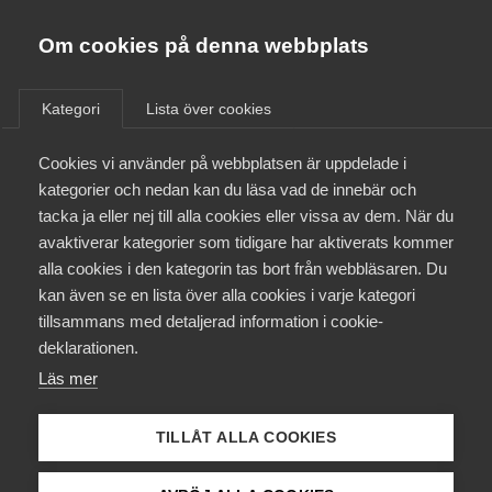
Almega
Förbund
Om cookies på denna webbplats
Almega Tjänste­förbunden
Aktuellt
/
Remisser
Om Almega
Kategori
Lista över cookies
Almega Tjänste­företagen
Aktuellt
Cookies vi använder på webbplatsen är uppdelade i
Almega Utbildning
Remittering av Post- och Tele­
kategorier och nedan kan du läsa vad de innebär och
styrelsens rapport –
Innovations­företagen
tacka ja eller nej till alla cookies eller vissa av dem. När du
Medlemskapet
Affärsmöjligheter med
avaktiverar kategorier som tidigare har aktiverats kommer
Kompetens­företagen
bredbandskanalisation
alla cookies i den kategorin tas bort från webbläsaren. Du
Mina sidor
kan även se en lista över alla cookies i varje kategori
Medie­företagen
tillsammans med detaljerad information i cookie-
Kontakt
Säkerhets­företagen
Remiss
deklarationen.
Läs mer
Tåg­företagen
Kurser & utbildningar
Vård­företagarna
IT&Telekomföretagen välkomnar regeringens remiss av
TILLÅT ALLA COOKIES
Påverkansarbete
PTS rapport med förslag till åtgärder för att främja
affärsmöjligheter med bredbandskanalisation. Tillgång till