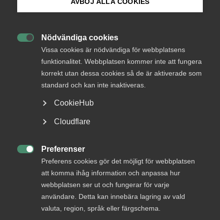
AVBÖJ ALLA COOKIES
kanalisation för bredband är central för att Sverige ska
kunna fortsätta vara ledande som bredbandsnation och
Bli medlem
för att uppnå de mål som regeringen satt upp i sin
Nödvändiga cookies
bredbandsstrategi och den digitala agendan.

Logga in på Arbetsgivarguiden
Vissa cookies är nödvändiga för webbplatsens
funktionalitet. Webbplatsen kommer inte att fungera
korrekt utan dessa cookies så de är aktiverade som
Sök på almega.se
Givetvis är det väsentligt med en fungerande konkurrens
standard och kan inte inaktiveras.
på bredbandsinfrastrukturen. Kanalisationen utgör den
CookieHub
dominerande kostnaden för fiber. För att bedöma i vilken
utsträckning det finns affärsmöjligheter i sig med
Press
Cloudflare
kanalisation måste hänsyn tas till de affärsmässiga
In English
förutsättningarna för att kanalisationen kommer till
Cookie-inställningar
användning (i olika delar av landet). I utredningen har detta
Preferenser

inte närmare belysts eller kommenterats.
Preferens cookies gör det möjligt för webbplatsen
att komma ihåg information och anpassa hur
webbplatsen ser ut och fungerar för varje
användare. Detta kan innebära lagring av vald
I det följande lämnar IT&Telekomföretagen synpunkter på
valuta, region, språk eller färgschema.
de förslag som PTS fört fram i rapporten.