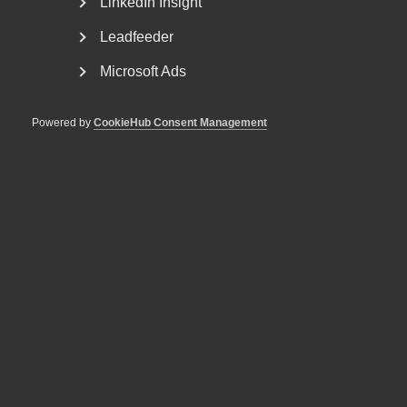
LinkedIn Insight
Leadfeeder
Utfasning av ersättning för höga sjuklönekostnader
S2023/02799 (regeringen.se)
Microsoft Ads
Powered by
CookieHub Consent Management
Bli en del av framtidens
arbetsliv
Jobb & karriär
Om Almega
Bli medlem
Rådgivning, hjälp och
kontakt
Rådgivning och hjälp