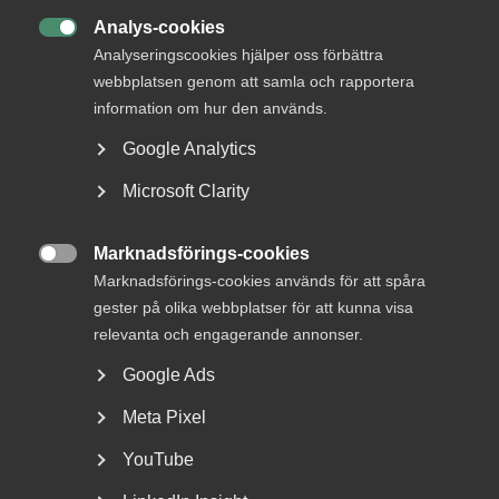
andra författningar, och ansluter oss till det av Svenskt
Analys-cookies
Näringsliv inlämnade remissvaret i sin helhet.

Analyseringscookies hjälper oss förbättra
För Almega: Fredrik Östbom, näringspolitisk chef
webbplatsen genom att samla och rapportera
information om hur den används.
Läs remissyttrandet som pdf nedan på denna sida.
Google Analytics
Microsoft Clarity
Almega_remissvar_utfasning-av-ersattning-for-
hoga-sjuklonekostnader
Marknadsförings-cookies

Marknadsförings-cookies används för att spåra
gester på olika webbplatser för att kunna visa
relevanta och engagerande annonser.
Status
Besvarad
Google Ads
Från
Meta Pixel
Socialdepartementet
YouTube
Svar senast