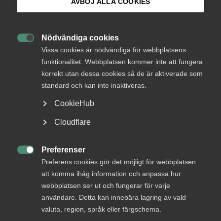
AVBÖJ ALLA COOKIES
Almega är de svenska tjänsteföretagens arbetsgivar- och
intresseorganisation. Almega har cirka 11 500
Bli medlem
medlemsföretag i nio förbund, som tillsammans
representerar ett sextiotal branscher inom
Nödvändiga cookies

Logga in på Arbetsgivarguiden
tjänstesektorn. Medlemsföretagen har nästan 600 000
Vissa cookies är nödvändiga för webbplatsens
anställda.
funktionalitet. Webbplatsen kommer inte att fungera
korrekt utan dessa cookies så de är aktiverade som
Sök på almega.se
Inledningsvis vill Almega påpeka att våra medlemsföretag
standard och kan inte inaktiveras.
kännetecknas av att vara personalintensiva och därmed
ha höga lönekostnader, varför högkostnadsskyddet är av
CookieHub
extra stor betydelse för dem. Fyra av fem nya jobb skapas
Press
Cloudflare
också i de små och medelstora företagen där dagens
In English
högkostnadsskydd är mycket viktigt.
Cookie-inställningar
Preferenser
Almega har även tagit del av Svenskt Näringslivs remissvar

Preferens cookies gör det möjligt för webbplatsen
som utförligt beskriver problematiken med det
att komma ihåg information och anpassa hur
remitterade förslaget.
webbplatsen ser ut och fungerar för varje
användare. Detta kan innebära lagring av vald
Almega avstyrker förslaget att avskaffa ersättning för
valuta, region, språk eller färgschema.
höga sjuklönekostnader och föreslagna följdändringar i