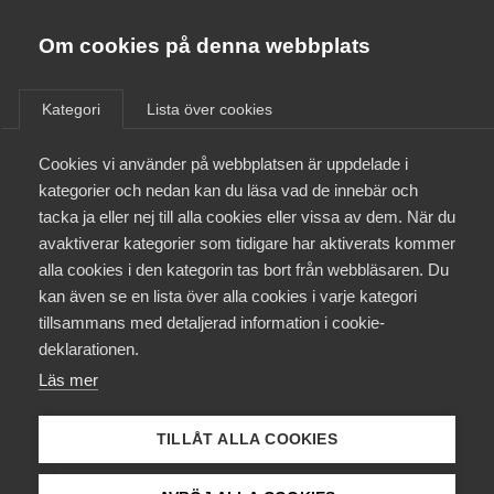
Almega
Förbund
Om cookies på denna webbplats
Almega Tjänste­förbunden
Aktuellt
/
Remisser
Om Almega
Kategori
Lista över cookies
Almega Tjänste­företagen
Aktuellt
Cookies vi använder på webbplatsen är uppdelade i
Almega Utbildning
Remissyttrande: Utfasning
kategorier och nedan kan du läsa vad de innebär och
av ersättning för höga
Innovations­företagen
tacka ja eller nej till alla cookies eller vissa av dem. När du
Medlemskapet
sjuklönekostnader
avaktiverar kategorier som tidigare har aktiverats kommer
Kompetens­företagen
alla cookies i den kategorin tas bort från webbläsaren. Du
Mina sidor
kan även se en lista över alla cookies i varje kategori
Medie­företagen
Remiss
tillsammans med detaljerad information i cookie-
Kontakt
Säkerhets­företagen
deklarationen.
Läs mer
Tåg­företagen
Kurser & utbildningar
Almega har beretts möjlighet att yttra sig över
Vård­företagarna
promemorian
Utfasning av ersättning för höga
TILLÅT ALLA COOKIES
sjuklönekostnader,
daterad 2023-10-04.
Påverkansarbete