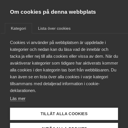
Almega
Förbund
Om cookies på denna webbplats
Almega Tjänste­förbunden
Aktuellt
/
Remisser
Om Almega
Kategori
Lista över cookies
Almega Tjänste­företagen
Aktuellt
Cookies vi använder på webbplatsen är uppdelade i
Almega Utbildning
Remiss SOU 2015:46
kategorier och nedan kan du läsa vad de innebär och
Innovations­företagen
tacka ja eller nej till alla cookies eller vissa av dem. När du
Medlemskapet
Remiss
avaktiverar kategorier som tidigare har aktiverats kommer
Kompetens­företagen
alla cookies i den kategorin tas bort från webbläsaren. Du
Mina sidor
kan även se en lista över alla cookies i varje kategori
Medie­företagen
tillsammans med detaljerad information i cookie-
Betänkande Skapa tilltro – Generell tillsyn,
Kontakt
Säkerhets­företagen
deklarationen.
enskildas klagomål och det allmänna ombudet inom
Läs mer
Tåg­företagen
socialförsäkringen
Kurser & utbildningar
Vård­företagarna
TILLÅT ALLA COOKIES
Påverkansarbete
Almega AB har beretts möjlighet att besvara remiss