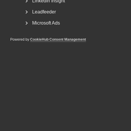
LinkedIn Insight
Rådgivning, hjälp och
Leadfeeder
kontakt
Microsoft Ads
Rådgivning och hjälp
Mina sidor
Powered by
CookieHub Consent Management
Kontakta Almega
Arbetsgivarguiden
hjälper dig att göra rätt
Logga in
Bli medlem