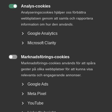
Analys-cookies
Från

Socialdepartementet
Analyseringscookies hjälper oss förbättra
webbplatsen genom att samla och rapportera
Svar senast
information om hur den används.
31 oktober 2015
Google Analytics
Microsoft Clarity
Läs remissen
Marknadsförings-cookies

Marknadsförings-cookies används för att spåra
gester på olika webbplatser för att kunna visa
Bli en del av framtidens
relevanta och engagerande annonser.
arbetsliv
Google Ads
Jobb & karriär
Meta Pixel
Om Almega
YouTube
Bli medlem