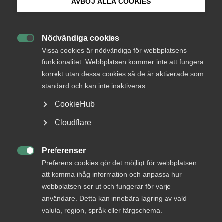
avseende ”Skapa tilltro – Generell tillsyn, enskildas
AVBÖJ ALLA COOKIES
klagomål och det allmänna ombudet inom
Bli medlem
socialförsäkringen”.
Nödvändiga cookies
Almega AB konstaterar att betänkandet och dess förslag

Logga in på Arbetsgivarguiden
Vissa cookies är nödvändiga för webbplatsens
inte ligger inom vårt ansvarsområde varför vi avstår att
funktionalitet. Webbplatsen kommer inte att fungera
besvara remissen.
korrekt utan dessa cookies så de är aktiverade som
Sök på almega.se
standard och kan inte inaktiveras.
Med vänlig hälsning
CookieHub
Almega AB
Press
Cloudflare
In English
Ulf Lindberg
Näringspolitisk Chef
Cookie-inställningar
Preferenser

Preferens cookies gör det möjligt för webbplatsen
att komma ihåg information och anpassa hur
webbplatsen ser ut och fungerar för varje
användare. Detta kan innebära lagring av vald
Status
valuta, region, språk eller färgschema.
Besvarad