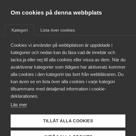
Almega
Förbund
Om cookies på denna webbplats
Almega Tjänste­förbunden
Aktuellt
/
Remisser
Om Almega
Kategori
Lista över cookies
Almega Tjänste­företagen
Aktuellt
Cookies vi använder på webbplatsen är uppdelade i
Almega Utbildning
Remiss av kartläggning av
kategorier och nedan kan du läsa vad de innebär och
utvecklingen kring avtal
Innovations­företagen
tacka ja eller nej till alla cookies eller vissa av dem. När du
Medlemskapet
mellan ccTLD-operatörer och
avaktiverar kategorier som tidigare har aktiverats kommer
Kompetens­företagen
regeringar samt förslag till
alla cookies i den kategorin tas bort från webbläsaren. Du
Mina sidor
kan även se en lista över alla cookies i varje kategori
Medie­företagen
avtal för svenska
tillsammans med detaljerad information i cookie-
förhållanden
Kontakt
Säkerhets­företagen
deklarationen.
Läs mer
Tåg­företagen
Kurser & utbildningar
Remiss
Vård­företagarna
TILLÅT ALLA COOKIES
Påverkansarbete