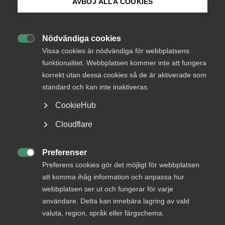
AVBÖJ ALLA COOKIES
Inkom från Näringsdepartementet den 12
september 2011
Bli medlem
Nödvändiga cookies

Logga in på Arbetsgivarguiden
Vissa cookies är nödvändiga för webbplatsens
funktionalitet. Webbplatsen kommer inte att fungera
korrekt utan dessa cookies så de är aktiverade som
IT&Telekomföretagen har erbjudits möjlighet att
Sök på almega.se
inkomma med synpunkter på rubricerad utredning.
standard och kan inte inaktiveras.
Redan här vill vi nämna att i framtagandet av detta
CookieHub
yttrande har en styrelseledamot i IIS, Mikael von Otter,
deltagit.
Press
Cloudflare
In English
Vi tackar för möjligheten att lämna synpunkter och vill
Cookie-inställningar
Preferenser
lämna följande synpunkter.

Preferens cookies gör det möjligt för webbplatsen
Näringsdepartementet har uppdragit åt en konsult att
att komma ihåg information och anpassa hur
utreda vissa frågor. En allmän och inledande synpunkt
webbplatsen ser ut och fungerar för varje
är att det i utredningen är svårt att förstå vari
användare. Detta kan innebära lagring av vald
uppdraget mer konkret består, då utredningen enligt
valuta, region, språk eller färgschema.
vår uppfattning inte tydligt beskriver sitt uppdrag, och