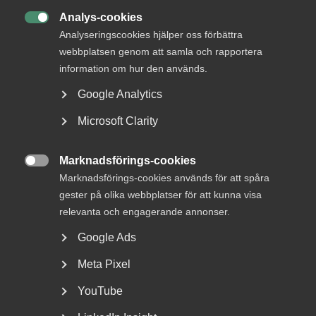
Analys-cookies

Rådgivning, hjälp och
Analyseringscookies hjälper oss förbättra
kontakt
webbplatsen genom att samla och rapportera
information om hur den används.
Rådgivning och hjälp
Google Analytics
Mina sidor
Microsoft Clarity
Kontakta Almega
Marknadsförings-cookies

Marknadsförings-cookies används för att spåra
Arbetsgivarguiden
gester på olika webbplatser för att kunna visa
hjälper dig att göra rätt
relevanta och engagerande annonser.
Google Ads
Logga in
Meta Pixel
YouTube
Bli medlem