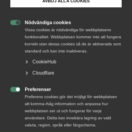
AVBÖJ ALLA COOKIES
Från
Kulturdepartementet
Bli medlem
Svar senast
Nödvändiga cookies
14 mars 2016

Logga in på Arbetsgivarguiden
Vissa cookies är nödvändiga för webbplatsens
funktionalitet. Webbplatsen kommer inte att fungera
korrekt utan dessa cookies så de är aktiverade som
Sök på almega.se
Läs remissen
standard och kan inte inaktiveras.
CookieHub
KONTAKTPERSON
Press
Cloudflare
In English
Bli en del av framtidens
Cookie-inställningar
Preferenser

arbetsliv
Preferens cookies gör det möjligt för webbplatsen
att komma ihåg information och anpassa hur
Jobb & karriär
webbplatsen ser ut och fungerar för varje
användare. Detta kan innebära lagring av vald
Om Almega
valuta, region, språk eller färgschema.
Bli medlem