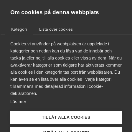
Almega
Förbund
Om cookies på denna webbplats
Almega Tjänste­förbunden
Aktuellt
/
Remisser
Om Almega
Kategori
Lista över cookies
Almega Tjänste­företagen
Aktuellt
Cookies vi använder på webbplatsen är uppdelade i
Almega Utbildning
Remiss av betänkandet (SOU
kategorier och nedan kan du läsa vad de innebär och
2015:88) Gestaltad livsmiljö
Innovations­företagen
tacka ja eller nej till alla cookies eller vissa av dem. När du
Medlemskapet
avaktiverar kategorier som tidigare har aktiverats kommer
Kompetens­företagen
alla cookies i den kategorin tas bort från webbläsaren. Du
Remiss
Mina sidor
kan även se en lista över alla cookies i varje kategori
Medie­företagen
tillsammans med detaljerad information i cookie-
Kontakt
Säkerhets­företagen
deklarationen.
Läs mer
Tåg­företagen
Kurser & utbildningar
Vård­företagarna
TILLÅT ALLA COOKIES
Status
Påverkansarbete
Under bearbetning